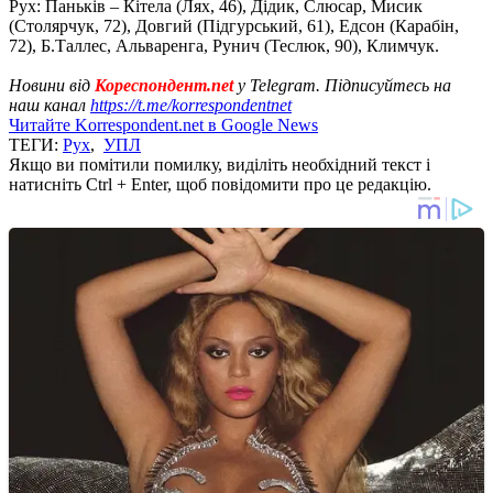
Рух: Паньків – Кітела (Лях, 46), Дідик, Слюсар, Мисик
(Столярчук, 72), Довгий (Підгурський, 61), Едсон (Карабін,
72), Б.Таллес, Альваренга, Рунич (Теслюк, 90), Климчук.
Новини від
Кореспондент.net
у Telegram. Підписуйтесь на
наш канал
https://t.me/korrespondentnet
Читайте Korrespondent.net в Google News
ТЕГИ:
Рух
,
УПЛ
Якщо ви помітили помилку, виділіть необхідний текст і
натисніть Ctrl + Enter, щоб повідомити про це редакцію.