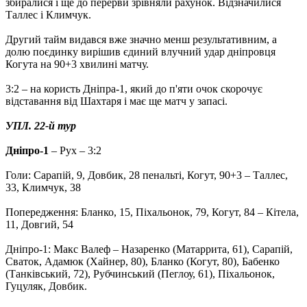
збиралися і ще до перерви зрівняли рахунок. Відзначилися
Таллес і Климчук.
Другий тайм видався вже значно менш результативним, а
долю поєдинку вирішив єдиний влучний удар дніпровця
Когута на 90+3 хвилині матчу.
3:2 – на користь Дніпра-1, який до п'яти очок скорочує
відставання від Шахтаря і має ще матч у запасі.
УПЛ. 22-й тур
Дніпро-1
– Рух – 3:2
Голи: Сарапій, 9, Довбик, 28 пенальті, Когут, 90+3 – Таллес,
33, Климчук, 38
Попередження: Бланко, 15, Піхальонок, 79, Когут, 84 – Кітела,
11, Довгий, 54
Дніпро-1: Макс Валеф – Назаренко (Матаррита, 61), Сарапій,
Сваток, Адамюк (Хайнер, 80), Бланко (Когут, 80), Бабенко
(Танківський, 72), Рубчинський (Пеглоу, 61), Піхальонок,
Гуцуляк, Довбик.