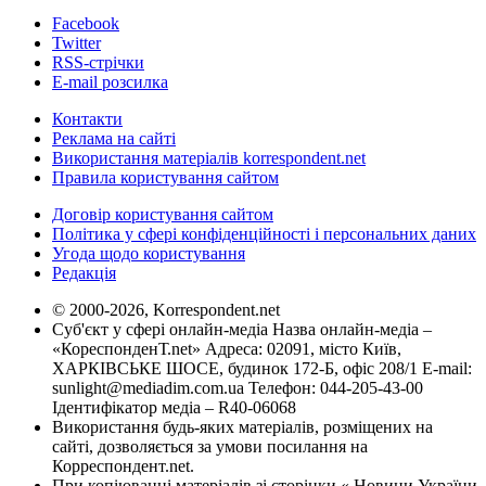
Facebook
Twitter
RSS-стрічки
E-mail розсилка
Контакти
Реклама на сайті
Використання матеріалів korrespondent.net
Правила користування сайтом
Договір користування сайтом
Політика у сфері конфіденційності і персональних даних
Угода щодо користування
Редакція
© 2000-2026, Korrespondent.net
Суб'єкт у сфері онлайн-медіа Назва онлайн-медіа –
«КореспонденТ.net» Адреса: 02091, місто Київ,
ХАРКІВСЬКЕ ШОСЕ, будинок 172-Б, офіс 208/1 E-mail:
sunlight@mediadim.com.ua
Телефон: 044-205-43-00
Ідентифікатор медіа – R40-06068
Використання будь-яких матеріалів, розміщених на
сайті, дозволяється за умови посилання на
Корреспондент.net.
При копіюванні матеріалів зі сторінки « Новини України