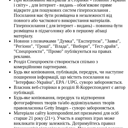
і світу» , для інтернет - видань - обов'язкове пряме
відкрите для пошукових систем гіперпосилання .
Посилання має бути розміщена в незалежності від
повного або часткового використання матеріалів.
Гіперпосилання ( для інтернет - видань) - повинна бути
розміщена в підзаголовку або в першому абзаці
матеріалу.
Новини з позначками "Думка", "Експертиза", "Заява",
"Регіони", "Гроші", "Влада", "Вибори", "Тест-драйв",
"Спецпроекти", "Промо" публікуються на правах
реклами.
Розділ Спецпроекти створюється спільно з
комерційними партнерами.
Будь яке копіювання, публікація, передрук, чи наступне
поширення інформації, що містить посилання на
"Інтерфакс-Україна", EPA / UPG, суворо забороняється.
Власник веб-сторінки в розділі Я-Корреспондент є автор
публікації.
Будь-яке копіювання, передрук та відтворення
фотографічних творів та/або аудіовізуальних творів
правовласника Getty Images - суворо забороняється.
Матеріали сайту korrespondent.net призначені для осіб
старше 21 року (21+). Участь в азартних іграх може
викликати ігрову залежність. Дотримуйтесь правил