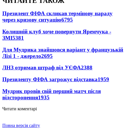
ЧИТАЙТЕ ТАКОЖ
Президент ФІФА скликав термінову нараду
через кризову ситуацію
6795
Колишній клуб хоче повернути Яремчука -
ЗМІ
5381
Для Мудрика знайшовся варіант у французькій
Лізі 1 - джерело
2695
ЛНЗ отримав штраф від УЄФА
2388
Президенту ФІФА загрожує відставка
1959
Мудрик провів свій перший матч після
відсторонення
1935
Читати коментарі
Повна версія сайту