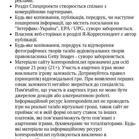
реклами.
Розділ Спецпроекти створюється спільно з
комерційними партнерами.
Будь яке копіювання, публікація, передрук, чи наступне
поширення інформації, що містить посилання на
"Інтерфакс-Україна", EPA / UPG, суворо забороняється.
Власник веб-сторінки в розділі Я-Корреспондент є автор
публікації.
Будь-яке копіювання, передрук та відтворення
фотографічних творів та/або аудіовізуальних творів
правовласника Getty Images - суворо забороняється.
Матеріали сайту korrespondent.net призначені для осіб
старше 21 року (21+). Участь в азартних іграх може
викликати ігрову залежність. Дотримуйтесь правил
(принципів) відповідальної гри. При виявленні перших
ознак залежності негайно зверніться до спеціаліста.
Пам'ятайте, що участь в азартних іграх не може бути
джерелом доходів або альтернативою роботі.
Інформаційний ресурс korrespondent.net не проводить
ігри на реальні та/або віртуальні гроші, також сайт не
приймає ні в якій формі оплату ставок та інших
платежів, які пов’язані/можуть бути пов’язані з
азартними іграми, букмекерами чи тоталізаторами. Будь-
які матеріали на інформаційному ресурсі
korrespondent.net публікуються виключно в