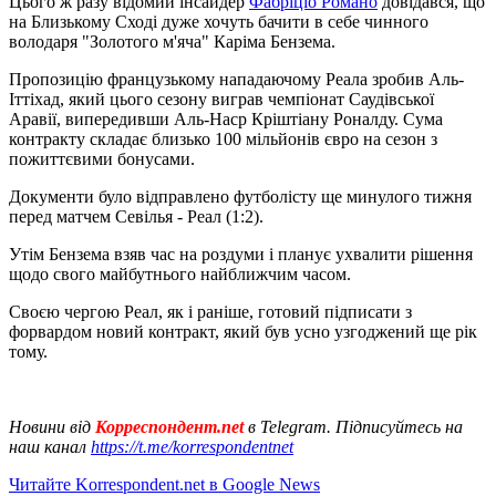
Цього ж разу відомий інсайдер
Фабріціо Романо
довідався, що
на Близькому Сході дуже хочуть бачити в себе чинного
володаря "Золотого м'яча" Каріма Бензема.
Пропозицію французькому нападаючому Реала зробив Аль-
Іттіхад, який цього сезону виграв чемпіонат Саудівської
Аравії, випередивши Аль-Наср Кріштіану Роналду. Сума
контракту складає близько 100 мільйонів євро на сезон з
пожиттєвими бонусами.
Документи було відправлено футболісту ще минулого тижня
перед матчем Севілья - Реал (1:2).
Утім Бензема взяв час на роздуми і планує ухвалити рішення
щодо свого майбутнього найближчим часом.
Своєю чергою Реал, як і раніше, готовий підписати з
форвардом новий контракт, який був усно узгоджений ще рік
тому.
Новини від
Корреспондент.net
в Telegram. Підписуйтесь на
наш канал
https://t.me/korrespondentnet
Читайте Korrespondent.net в Google News