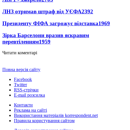
ЛНЗ отримав штраф від УЄФА
2392
Президенту ФІФА загрожує відставка
1969
Зірка Барселони вразив яскравим
перевтіленням
1959
Читати коментарі
Повна версія сайту
Facebook
Twitter
RSS-стрічки
E-mail розсилка
Контакти
Реклама на сайті
Використання матеріалів korrespondent.net
Правила користування сайтом