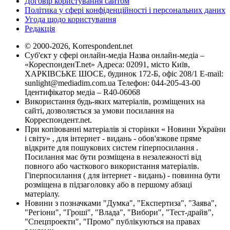
Договір користування сайтом
Політика у сфері конфіденційності і персональних даних
Угода щодо користування
Редакція
© 2000-2026, Korrespondent.net
Суб'єкт у сфері онлайн-медіа Назва онлайн-медіа –
«КореспонденТ.net» Адреса: 02091, місто Київ,
ХАРКІВСЬКЕ ШОСЕ, будинок 172-Б, офіс 208/1 E-mail:
sunlight@mediadim.com.ua
Телефон: 044-205-43-00
Ідентифікатор медіа – R40-06068
Використання будь-яких матеріалів, розміщених на
сайті, дозволяється за умови посилання на
Корреспондент.net.
При копіюванні матеріалів зі сторінки « Новини України
і світу» , для інтернет - видань - обов'язкове пряме
відкрите для пошукових систем гіперпосилання .
Посилання має бути розміщена в незалежності від
повного або часткового використання матеріалів.
Гіперпосилання ( для інтернет - видань) - повинна бути
розміщена в підзаголовку або в першому абзаці
матеріалу.
Новини з позначками "Думка", "Експертиза", "Заява",
"Регіони", "Гроші", "Влада", "Вибори", "Тест-драйв",
"Спецпроекти", "Промо" публікуються на правах