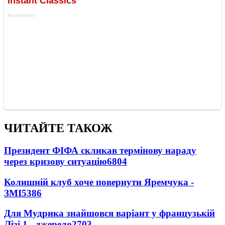
ЧИТАЙТЕ ТАКОЖ
Президент ФІФА скликав термінову нараду
через кризову ситуацію
6804
Колишній клуб хоче повернути Яремчука -
ЗМІ
5386
Для Мудрика знайшовся варіант у французькій
Лізі 1 - джерело
2703