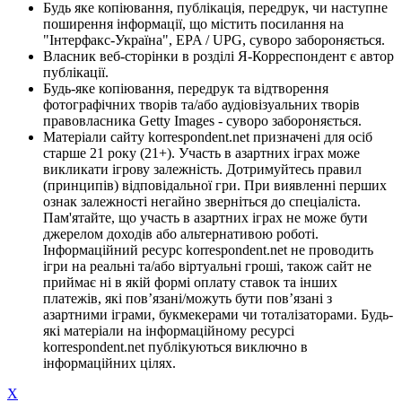
Будь яке копіювання, публікація, передрук, чи наступне
поширення інформації, що містить посилання на
"Інтерфакс-Україна", EPA / UPG, суворо забороняється.
Власник веб-сторінки в розділі Я-Корреспондент є автор
публікації.
Будь-яке копіювання, передрук та відтворення
фотографічних творів та/або аудіовізуальних творів
правовласника Getty Images - суворо забороняється.
Матеріали сайту korrespondent.net призначені для осіб
старше 21 року (21+). Участь в азартних іграх може
викликати ігрову залежність. Дотримуйтесь правил
(принципів) відповідальної гри. При виявленні перших
ознак залежності негайно зверніться до спеціаліста.
Пам'ятайте, що участь в азартних іграх не може бути
джерелом доходів або альтернативою роботі.
Інформаційний ресурс korrespondent.net не проводить
ігри на реальні та/або віртуальні гроші, також сайт не
приймає ні в якій формі оплату ставок та інших
платежів, які пов’язані/можуть бути пов’язані з
азартними іграми, букмекерами чи тоталізаторами. Будь-
які матеріали на інформаційному ресурсі
korrespondent.net публікуються виключно в
інформаційних цілях.
X