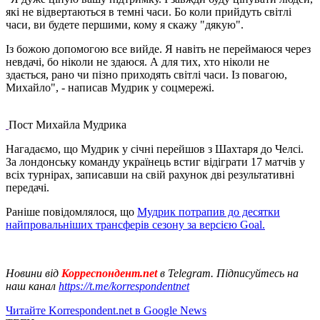
які не відвертаються в темні часи. Бо коли прийдуть світлі
часи, ви будете першими, кому я скажу "дякую".
Із божою допомогою все вийде. Я навіть не переймаюся через
невдачі, бо ніколи не здаюся. А для тих, хто ніколи не
здається, рано чи пізно приходять світлі часи. Із повагою,
Михайло", - написав Мудрик у соцмережі.
Пост Михайла Мудрика
Нагадаємо, що Мудрик у січні перейшов з Шахтаря до Челсі.
За лондонську команду українець встиг відіграти 17 матчів у
всіх турнірах, записавши на свій рахунок дві результативні
передачі.
Раніше повідомлялося, що
Мудрик потрапив до десятки
найпровальніших трансферів сезону за версією Goal.
Новини від
Корреспондент.net
в Telegram. Підписуйтесь на
наш канал
https://t.me/korrespondentnet
Читайте Korrespondent.net в Google News