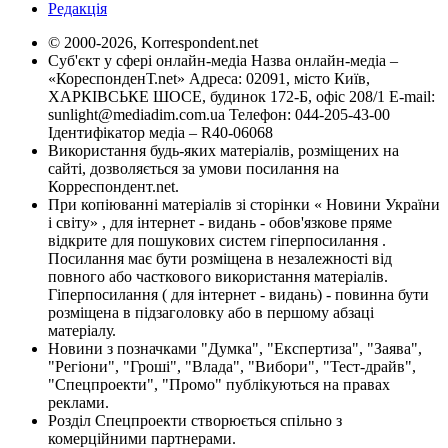
Редакція
© 2000-2026, Korrespondent.net
Суб'єкт у сфері онлайн-медіа Назва онлайн-медіа –
«КореспонденТ.net» Адреса: 02091, місто Київ,
ХАРКІВСЬКЕ ШОСЕ, будинок 172-Б, офіс 208/1 E-mail:
sunlight@mediadim.com.ua
Телефон: 044-205-43-00
Ідентифікатор медіа – R40-06068
Використання будь-яких матеріалів, розміщених на
сайті, дозволяється за умови посилання на
Корреспондент.net.
При копіюванні матеріалів зі сторінки « Новини України
і світу» , для інтернет - видань - обов'язкове пряме
відкрите для пошукових систем гіперпосилання .
Посилання має бути розміщена в незалежності від
повного або часткового використання матеріалів.
Гіперпосилання ( для інтернет - видань) - повинна бути
розміщена в підзаголовку або в першому абзаці
матеріалу.
Новини з позначками "Думка", "Експертиза", "Заява",
"Регіони", "Гроші", "Влада", "Вибори", "Тест-драйв",
"Спецпроекти", "Промо" публікуються на правах
реклами.
Розділ Спецпроекти створюється спільно з
комерційними партнерами.