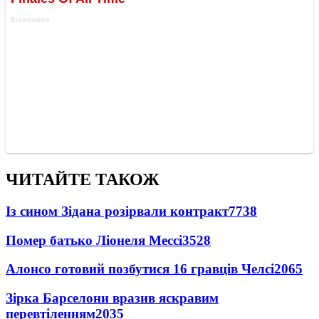
ЧИТАЙТЕ ТАКОЖ
Із сином Зідана розірвали контракт
7738
Помер батько Ліонеля Мессі
3528
Алонсо готовий позбутися 16 гравців Челсі
2065
Зірка Барселони вразив яскравим
перевтіленням
2035