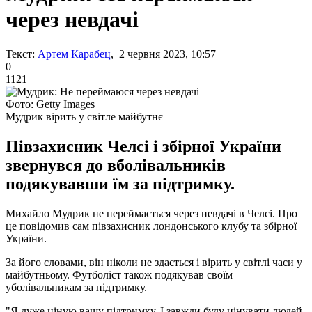
через невдачі
Текст:
Артем Карабец
, 2 червня 2023, 10:57
0
1121
Фото: Getty Images
Мудрик вірить у світле майбутнє
Півзахисник Челсі і збірної України
звернувся до вболівальників
подякувавши їм за підтримку.
Михайло Мудрик не переймається через невдачі в Челсі. Про
це повідомив сам півзахисник лондонського клубу та збірної
України.
За його словами, він ніколи не здається і вірить у світлі часи у
майбутньому. Футболіст також подякував своїм
уболівальникам за підтримку.
"Я дуже ціную вашу підтримку. І завжди буду цінувати людей,