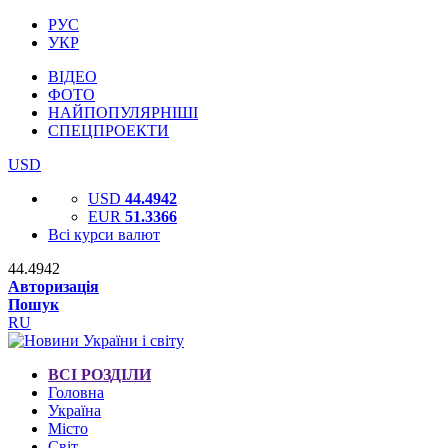
РУС
УКР
ВІДЕО
ФОТО
НАЙПОПУЛЯРНІШІ
СПЕЦПРОЕКТИ
USD
USD
44.4942
EUR
51.3366
Всі курси валют
44.4942
Авторизація
Пошук
RU
ВСІ РОЗДІЛИ
Головна
Україна
Місто
Світ