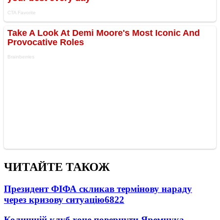
ЧИТАЙТЕ ТАКОЖ
Президент ФІФА скликав термінову нараду
через кризову ситуацію
6822
Колишній клуб хоче повернути Яремчука -