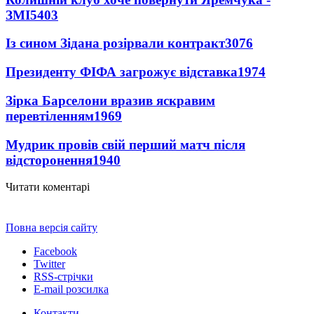
ЗМІ
5403
Із сином Зідана розірвали контракт
3076
Президенту ФІФА загрожує відставка
1974
Зірка Барселони вразив яскравим
перевтіленням
1969
Мудрик провів свій перший матч після
відсторонення
1940
Читати коментарі
Повна версія сайту
Facebook
Twitter
RSS-стрічки
E-mail розсилка
Контакти