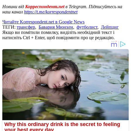
Новини від
Корреспондент.net
в Telegram. Підписуйтесь на
наш канал
https://t.me/korrespondentnet
Читайте Korrespondent.net в Google News
ТЕГИ:
трансфер
,
Бавария Мюнхен
,
футболист
,
Лейпциг
Якщо ви помітили помилку, виділіть необхідний текст і
натисніть Ctrl + Enter, щоб повідомити про це редакцію.