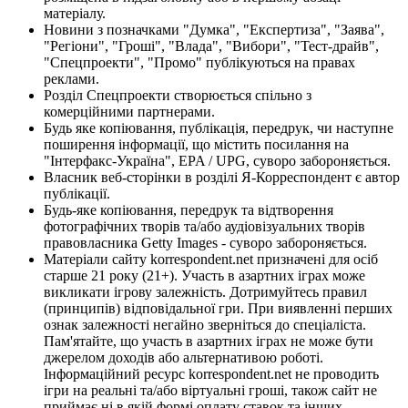
матеріалу.
Новини з позначками "Думка", "Експертиза", "Заява",
"Регіони", "Гроші", "Влада", "Вибори", "Тест-драйв",
"Спецпроекти", "Промо" публікуються на правах
реклами.
Розділ Спецпроекти створюється спільно з
комерційними партнерами.
Будь яке копіювання, публікація, передрук, чи наступне
поширення інформації, що містить посилання на
"Інтерфакс-Україна", EPA / UPG, суворо забороняється.
Власник веб-сторінки в розділі Я-Корреспондент є автор
публікації.
Будь-яке копіювання, передрук та відтворення
фотографічних творів та/або аудіовізуальних творів
правовласника Getty Images - суворо забороняється.
Матеріали сайту korrespondent.net призначені для осіб
старше 21 року (21+). Участь в азартних іграх може
викликати ігрову залежність. Дотримуйтесь правил
(принципів) відповідальної гри. При виявленні перших
ознак залежності негайно зверніться до спеціаліста.
Пам'ятайте, що участь в азартних іграх не може бути
джерелом доходів або альтернативою роботі.
Інформаційний ресурс korrespondent.net не проводить
ігри на реальні та/або віртуальні гроші, також сайт не
приймає ні в якій формі оплату ставок та інших