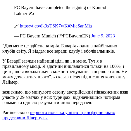
FC Bayern have completed the signing of Konrad
Laimer ✍️
🔗
https://t.co/dk9xTSK7wK
#MiaSanMia
— FC Bayern Munich (@FCBayernEN)
June 9, 2023
"Для мене це здійснена мрія. Баварія - один з найбільших
клубів світу. Я віддам все заради клубу і вболівальників.
У Баварії завжди найвищі цілі, як і в мене. Тут я в
правильному місці. Я здатний викладатися тільки на 100%, і
це те, що я вкладатиму в кожне тренування з першого дня. Не
можу дочекатися цього", - сказав після підписання контракту
Лаймер.
зазначимо, що минулого сезону австрійський півзахисник взяв
участь у 29 матчах у всіх турнірах, відзначившись чотирма
голами та однією результативною передачею.
Раніше свого
першого новачка у літнє трансферне вікно
представив Ліверпуль.