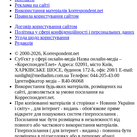
Реклама на сайті
Використання матеріалів korrespondent.net
Правила користування сайтом
Договір користування сайтом
Політика у сфері конфіденційності і персональних даних
Угода щодо користування
Редакція
© 2000-2026, Korrespondent.net
Суб'єкт у сфері онлайн-медіа Назва онлайн-медіа –
«КореспонденТ.net» Адреса: 02091, місто Київ,
ХАРКІВСЬКЕ ШОСЕ, будинок 172-Б, офіс 208/1 E-mail:
sunlight@mediadim.com.ua
Телефон: 044-205-43-00
Ідентифікатор медіа – R40-06068
Використання будь-яких матеріалів, розміщених на
сайті, дозволяється за умови посилання на
Корреспондент.net.
При копіюванні матеріалів зі сторінки « Новини України
і світу» , для інтернет - видань - обов'язкове пряме
відкрите для пошукових систем гіперпосилання .
Посилання має бути розміщена в незалежності від
повного або часткового використання матеріалів.
Гіперпосилання ( для інтернет - видань) - повинна бути
розміщена в підзаголовку або в першому абзаці