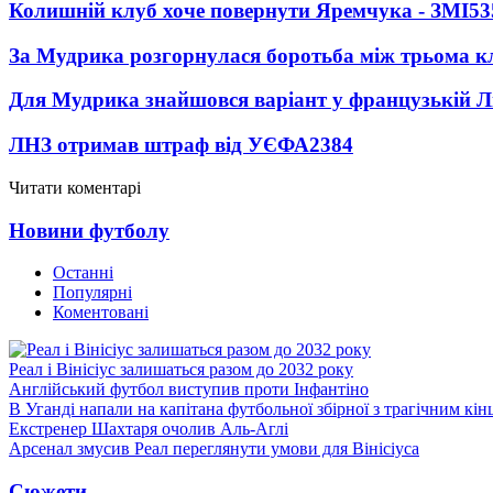
Колишній клуб хоче повернути Яремчука - ЗМІ
53
За Мудрика розгорнулася боротьба між трьома 
Для Мудрика знайшовся варіант у французькій Ліз
ЛНЗ отримав штраф від УЄФА
2384
Читати коментарі
Новини футболу
Останні
Популярні
Коментовані
Реал і Вінісіус залишаться разом до 2032 року
Англійський футбол виступив проти Інфантіно
В Уганді напали на капітана футбольної збірної з трагічним кін
Екстренер Шахтаря очолив Аль-Аглі
Арсенал змусив Реал переглянути умови для Вінісіуса
Сюжети