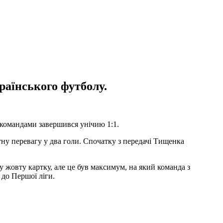
країнського футболу.
 командами завершився унічию 1:1.
у перевагу у два голи. Спочатку з передачі Тищенка
у жовту картку, але це був максимум, на який команда з
 до Першої ліги.