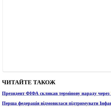
ЧИТАЙТЕ ТАКОЖ
Президент ФІФА скликав термінову нараду через 
Перша федерація відмовилася підтримувати Інфа