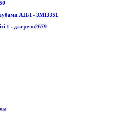
50
клубами АПЛ - ЗМІ
3351
і 1 - джерело
2679
цем