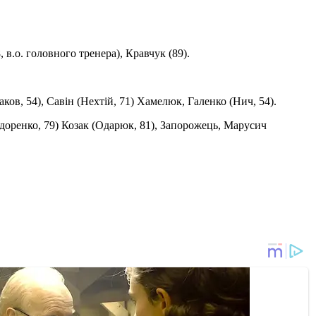
 в.о. головного тренера), Кравчук (89).
в, 54), Савін (Нехтій, 71) Хамелюк, Галенко (Нич, 54).
идоренко, 79) Козак (Одарюк, 81), Запорожець, Марусич