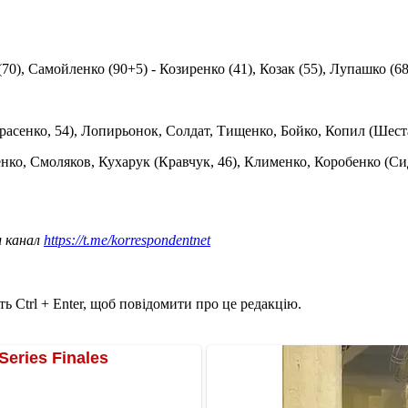
0), Самойленко (90+5) - Козиренко (41), Козак (55), Лупашко (68,
сенко, 54), Лопирьонок, Солдат, Тищенко, Бойко, Копил (Шестако
ренко, Смоляков, Кухарук (Кравчук, 46), Клименко, Коробенко (С
ш канал
https://t.me/korrespondentnet
ь Ctrl + Enter, щоб повідомити про це редакцію.