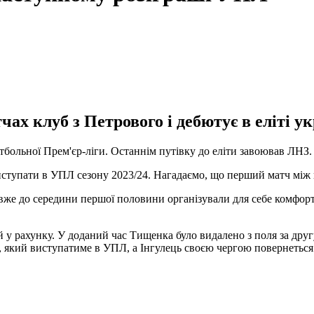
ах клуб з Петрового і дебютує в еліті у
тбольної Прем'єр-ліги. Останнім путівку до еліти завоював ЛНЗ.
виступати в УПЛ сезону 2023/24. Нагадаємо, що перший матч між
же до середини першої половини організували для себе комфортн
й у рахунку. У доданий час Тищенка було видалено з поля за друг
З, який виступатиме в УПЛ, а Інгулець своєю чергою повернеться