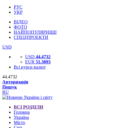
РУС
УКР
ВІДЕО
ФОТО
НАЙПОПУЛЯРНІШІ
СПЕЦПРОЕКТИ
USD
USD
44.4732
EUR
51.3093
Всі курси валют
44.4732
Авторизація
Пошук
RU
ВСІ РОЗДІЛИ
Головна
Україна
Місто
Світ