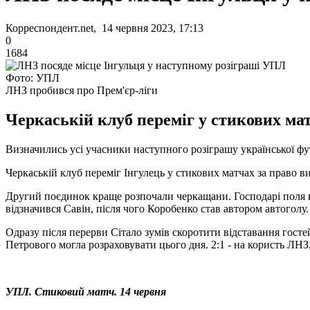
Корреспондент.net, 14 червня 2023, 17:13
0
1684
Фото: УПЛ
ЛНЗ пробився про Прем'єр-ліги
Черкаській клуб переміг у стикових матч
Визначились усі учасники наступного розіграшу української фу
Черкаській клуб переміг Інгулець у стикових матчах за право 
Другий поєдинок краще розпочали черкащани. Господарі поля в
відзначився Савін, після чого Коробенко став автором автоголу.
Одразу після перерви Сітало зумів скоротити відставання госте
Петрового могла розраховувати цього дня. 2:1 - на користь ЛН
УПЛ. Стиковий матч. 14 червня