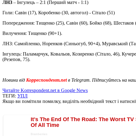
ЛНЗ
– Інгулець – 2:1 (Перший матч - 1:1)
Голи: Савін (17), Коробенко (30, автогол) - Сітало (51)
Попередження: Тищенко (25), Савін (60), Бойко (68), Шестаков (7
Вилучення: Тищенко (90+1).
ЛНЗ: Самойленко, Норенков (Синьогуб, 90+4), Муравський (Тара
Інгулець: Паламарчук, Ковальов, Козиренко (Сітало, 46), Куче
(Резепов, 75).
Новини від
Корреспондент.net
в Telegram. Підписуйтесь на на
Читайте Korrespondent.net в Google News
ТЕГИ:
УПЛ
Якщо ви помітили помилку, виділіть необхідний текст і натисніт