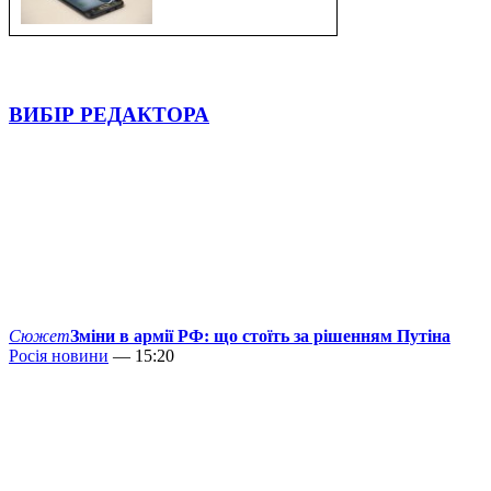
ВИБІР РЕДАКТОРА
Сюжет
Зміни в армії РФ: що стоїть за рішенням Путіна
Росія новини
— 15:20