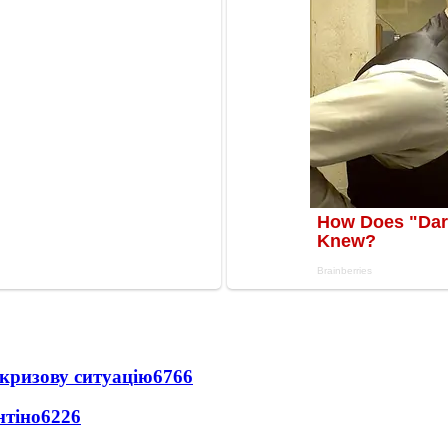
кризову ситуацію
6766
нтіно
6226