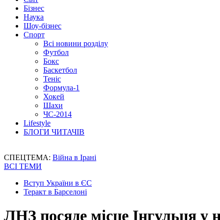
Бізнес
Наука
Шоу-бізнес
Спорт
Всі новини розділу
Футбол
Бокс
Баскетбол
Теніс
Формула-1
Хокей
Шахи
ЧС-2014
Lifestyle
БЛОГИ ЧИТАЧІВ
СПЕЦТЕМА:
Війна в Ірані
ВСІ ТЕМИ
Вступ України в ЄС
Теракт в Барселоні
ЛНЗ посяде місце Інгульця у