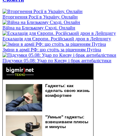
Вторгнення Росії в Україну. Онлайн
Війна на Близькому Сході. Онлайн
Ескалація для Європи. Російський дрон в Лейпцигу
Зміни в армії РФ: що стоїть за рішенням Путіна
Підсумки 05.08: Удар по Києву і брак антибалістики