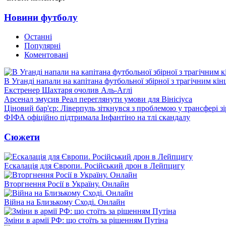
Новини футболу
Останні
Популярні
Коментовані
В Уганді напали на капітана футбольної збірної з трагічним кін
Екстренер Шахтаря очолив Аль-Аглі
Арсенал змусив Реал переглянути умови для Вінісіуса
Ціновий бар'єр: Ліверпуль зіткнувся з проблемою у трансфері 
ФІФА офіційно підтримала Інфантіно на тлі скандалу
Сюжети
Ескалація для Європи. Російський дрон в Лейпцигу
Вторгнення Росії в Україну. Онлайн
Війна на Близькому Сході. Онлайн
Зміни в армії РФ: що стоїть за рішенням Путіна