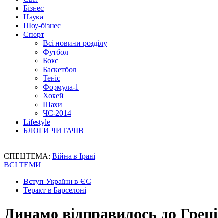
Бізнес
Наука
Шоу-бізнес
Спорт
Всі новини розділу
Футбол
Бокс
Баскетбол
Теніс
Формула-1
Хокей
Шахи
ЧС-2014
Lifestyle
БЛОГИ ЧИТАЧІВ
СПЕЦТЕМА:
Війна в Ірані
ВСІ ТЕМИ
Вступ України в ЄС
Теракт в Барселоні
Динамо відправилось до Греції