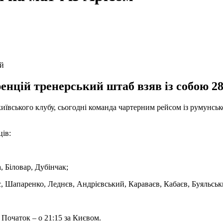
ій
нцій тренерський штаб взяв із собою 28
иївського клубу, сьогодні команда чартерним рейсом із румунськ
ів:
 Біловар, Дубінчак;
 Шапаренко, Леднєв, Андрієвський, Караваєв, Кабаєв, Буяльськ
 Початок – о 21:15 за Києвом.