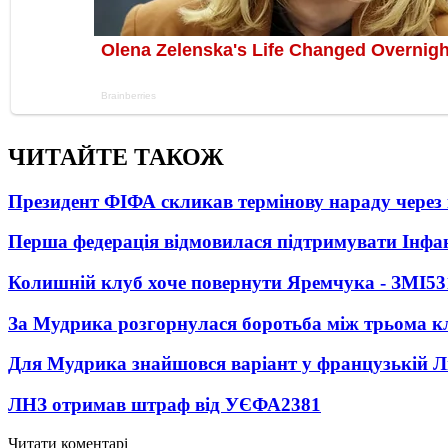
ЧИТАЙТЕ ТАКОЖ
Президент ФІФА скликав термінову нараду через 
Перша федерація відмовилася підтримувати Інфа
Колишній клуб хоче повернути Яремчука - ЗМІ
53
За Мудрика розгорнулася боротьба між трьома 
Для Мудрика знайшовся варіант у французькій Ліз
ЛНЗ отримав штраф від УЄФА
2381
Читати коментарі