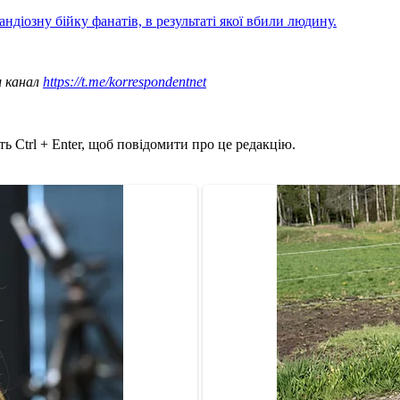
андіозну бійку фанатів, в результаті якої вбили людину.
ш канал
https://t.me/korrespondentnet
ь Ctrl + Enter, щоб повідомити про це редакцію.