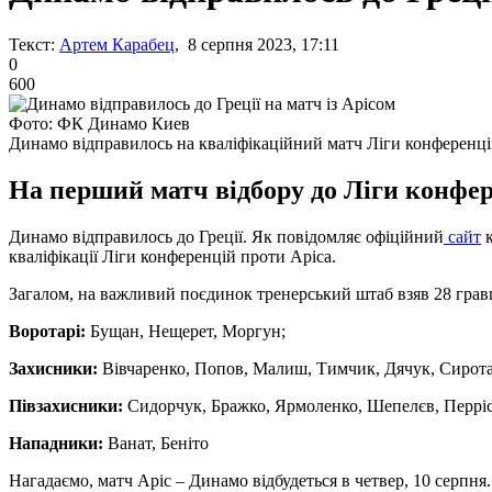
Текст:
Артем Карабец
, 8 серпня 2023, 17:11
0
600
Фото: ФК Динамо Киев
Динамо відправилось на кваліфікаційний матч Ліги конференц
На перший матч відбору до Ліги конфере
Динамо відправилось до Греції. Як повідомляє офіційний
сайт
к
кваліфікації Ліги конференцій проти Аріса.
Загалом, на важливий поєдинок тренерський штаб взяв 28 гравц
Воротарі:
Бущан, Нещерет, Моргун;
Захисники:
Вівчаренко, Попов, Малиш, Тимчик, Дячук, Сирота,
Півзахисники:
Сидорчук, Бражко, Ярмоленко, Шепелєв, Перріс,
Нападники:
Ванат, Беніто
Нагадаємо, матч Аріс – Динамо відбудеться в четвер, 10 серпня.