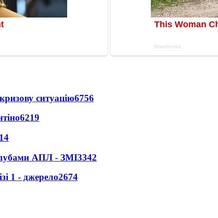
кризову ситуацію
6756
нтіно
6219
14
клубами АПЛ - ЗМІ
3342
і 1 - джерело
2674