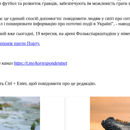
 футбол та розвиток гравців, забезпечують їм можливість грати в
с це єдиний спосіб допомогти: повідомити людям у світі про си
ол і поширювати інформацію про поточні події в Україні", - нав
ий вже сьогодні, 19 вересня, на арені Фолькспаркштадіон у німе
піонів проти Порту.
ш канал
https://t.me/korrespondentnet
ь Ctrl + Enter, щоб повідомити про це редакцію.