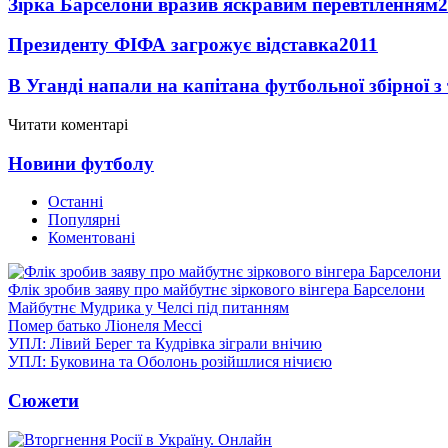
Зірка Барселони вразив яскравим перевтіленням
2
Президенту ФІФА загрожує відставка
2011
В Уганді напали на капітана футбольної збірної з
Читати коментарі
Новини футболу
Останні
Популярні
Коментовані
Флік зробив заяву про майбутнє зіркового вінгера Барселони
Майбутнє Мудрика у Челсі під питанням
Помер батько Ліонеля Мессі
УПЛ: Лівий Берег та Кудрівка зіграли внічию
УПЛ: Буковина та Оболонь розійшлися нічиєю
Сюжети