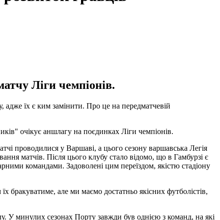
атчу Ліги чемпіонів.
у, адже їх є ким замінити. Про це на передматчевій
иків" очікує аншлагу на поєдинках Ліги чемпіонів.
тчі проводилися у Варшаві, а цього сезону варшавська Легія
вання матчів. Після цього клубу стало відомо, що в Гамбурзі є
гарними командами. Задоволені цим переїздом, якістю стадіону
м їх бракуватиме, але ми маємо достатньо якісних футболістів,
лу. У минулих сезонах Порту завжди був однією з команд, на які