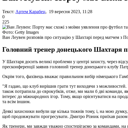
Текст:
Артем Карабец
, 19 вересня 2023, 11:28
0
225
Фото: Getty Images
Ван Леувен розповів про ситуацію у Шахтарі перед матчем з П
Головний тренер донецького Шахтаря по
У Шахтаря досить великі проблеми у центрі захисту, через відсу
пресконференції заявив головний тренер донецького клубу Пат
Окрім того, фахівець вважає правильним вибір німецького Гамб
"Я гадаю, що клуб вирішив грати тут виходячи з можливостей. 
також потрапила до єврокубків, отже, ми мали б дві команди, як
інтерес до міжнародних ігор. Тому, якщо орієнтуватися на прод
та всім іншим.
Деякі захисники вибули ще кілька тижнів тому, і, на мою думку,
щоб продовжувати прогресувати. Дмитро Різник приїхав разом і
Як тренери, ми завжди уважно спостерігаємо за командами, на як