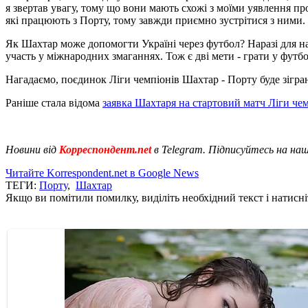
я звертав увагу, тому що вони мають схожі з моїми уявлення про
які працюють з Порту, тому завжди приємно зустрітися з ними.
Як Шахтар може допомогти Україні через футбол? Наразі для на
участь у міжнародних змаганнях. Тож є дві мети - грати у футб
Нагадаємо, поєдинок Ліги чемпіонів Шахтар - Порту буде зігран
Раніше стала відома
заявка Шахтаря на стартовий матч Ліги чем
Новини від
Корреспондент.net
в Telegram. Підписуйтесь на на
Читайте Korrespondent.net в Google News
ТЕГИ:
Порту
,
Шахтар
Якщо ви помітили помилку, виділіть необхідний текст і натисніт