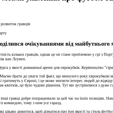
орту
ділився очікуваннями від майбутнього м
тність кількох гравців, однак це не стане проблемою у грі з Порт
рік ван Леувен.
урга у якості домашньої арени для єврокубків. Керівництво "гірн
Маємо брати до уваги той факт, що минулого року єврокубкові ма
і гратимуть у Європі, і це може знизити інтерес людей до відвіду
аж квитків, це було чудове рішення. Тут ми зустрінемося з дуже 
 інші гравці добре попрацювали за цей час на їхніх позиціях. На
з командою, тому з ним усе гаразд.
і цікаво дивитися, щоб дізнатися про їхні якості та стиль футбо