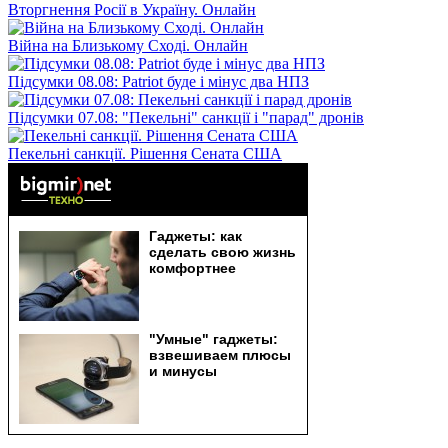
Вторгнення Росії в Україну. Онлайн
Війна на Близькому Сході. Онлайн
Підсумки 08.08: Patriot буде і мінус два НПЗ
Підсумки 07.08: "Пекельні" санкції і "парад" дронів
Пекельні санкції. Рішення Сената США