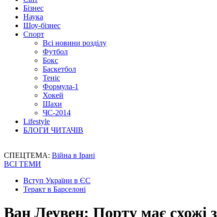
Бізнес
Наука
Шоу-бізнес
Спорт
Всі новини розділу
Футбол
Бокс
Баскетбол
Теніс
Формула-1
Хокей
Шахи
ЧС-2014
Lifestyle
БЛОГИ ЧИТАЧІВ
СПЕЦТЕМА:
Війна в Ірані
ВСІ ТЕМИ
Вступ України в ЄС
Теракт в Барселоні
Ван Леувен: Порту має схожі 