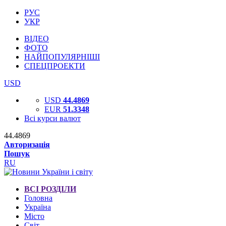
РУС
УКР
ВІДЕО
ФОТО
НАЙПОПУЛЯРНІШІ
СПЕЦПРОЕКТИ
USD
USD
44.4869
EUR
51.3348
Всі курси валют
44.4869
Авторизація
Пошук
RU
ВСІ РОЗДІЛИ
Головна
Україна
Місто
Світ