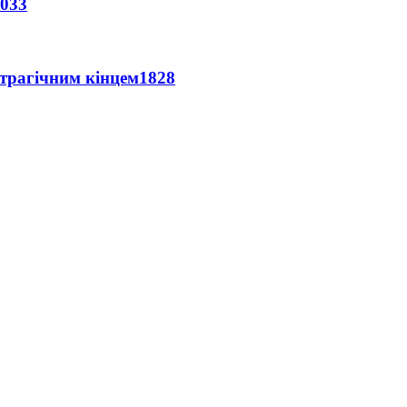
033
 трагічним кінцем
1828