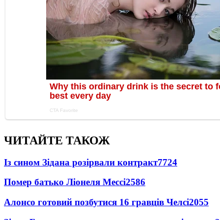
ЧИТАЙТЕ ТАКОЖ
Із сином Зідана розірвали контракт
7724
Помер батько Ліонеля Мессі
2586
Алонсо готовий позбутися 16 гравців Челсі
2055