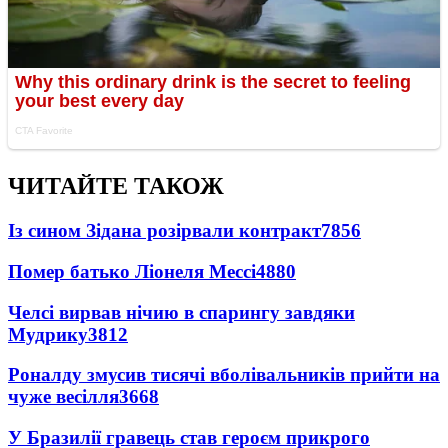
ЧИТАЙТЕ ТАКОЖ
Із сином Зідана розірвали контракт
7856
Помер батько Ліонеля Мессі
4880
Челсі вирвав нічию в спарингу завдяки
Мудрику
3812
Роналду змусив тисячі вболівальників прийти на
чуже весілля
3668
У Бразилії гравець став героєм прикрого