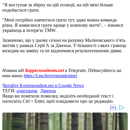
"Я виступав за збірну на цій позиції, на ній мені більше
подобається грати.
"Мені потрібно навчитися грати тут, адже кожна команда
різна. Я намагаюся грати краще у кожному матчі", – зізнався
українець в інтерв'ю TMW.
Зазначимо, що у цьому сезоні на рахунку Маліновського п'ять
матчів у рамках Серії А за Дженоа. У більшості з яких гравець
виходив на заміну та не відзначився результативними діями.
Новини від
Корреспондент.net
в Telegram. Підписуйтесь на
наш канал
https://t.me/korrespondentnet
Читайте Korrespondent.net в Google News
ТЕГИ:
адаптация
,
Дженоа
Якщо ви помітили помилку, виділіть необхідний текст і
натисніть Ctrl + Enter, щоб повідомити про це редакцію.