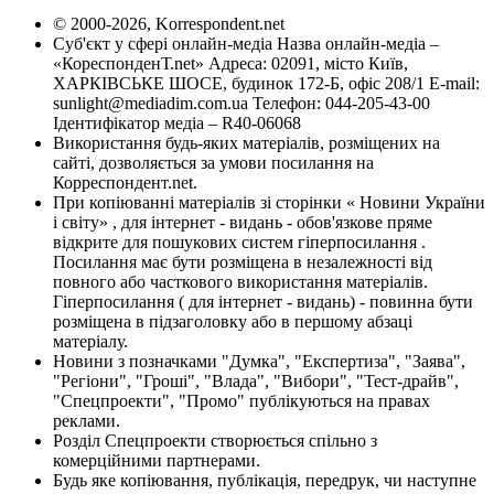
© 2000-2026, Korrespondent.net
Суб'єкт у сфері онлайн-медіа Назва онлайн-медіа –
«КореспонденТ.net» Адреса: 02091, місто Київ,
ХАРКІВСЬКЕ ШОСЕ, будинок 172-Б, офіс 208/1 E-mail:
sunlight@mediadim.com.ua
Телефон: 044-205-43-00
Ідентифікатор медіа – R40-06068
Використання будь-яких матеріалів, розміщених на
сайті, дозволяється за умови посилання на
Корреспондент.net.
При копіюванні матеріалів зі сторінки « Новини України
і світу» , для інтернет - видань - обов'язкове пряме
відкрите для пошукових систем гіперпосилання .
Посилання має бути розміщена в незалежності від
повного або часткового використання матеріалів.
Гіперпосилання ( для інтернет - видань) - повинна бути
розміщена в підзаголовку або в першому абзаці
матеріалу.
Новини з позначками "Думка", "Експертиза", "Заява",
"Регіони", "Гроші", "Влада", "Вибори", "Тест-драйв",
"Спецпроекти", "Промо" публікуються на правах
реклами.
Розділ Спецпроекти створюється спільно з
комерційними партнерами.
Будь яке копіювання, публікація, передрук, чи наступне