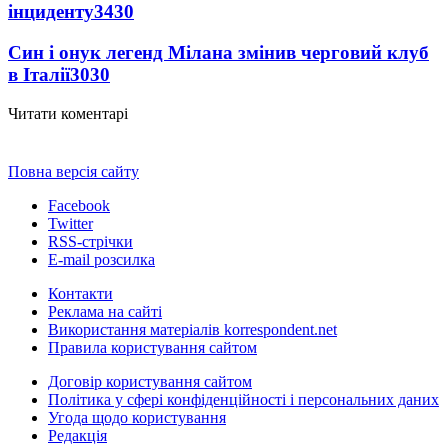
інциденту
3430
Син і онук легенд Мілана змінив черговий клуб
в Італії
3030
Читати коментарі
Повна версія сайту
Facebook
Twitter
RSS-стрічки
E-mail розсилка
Контакти
Реклама на сайті
Використання матеріалів korrespondent.net
Правила користування сайтом
Договір користування сайтом
Політика у сфері конфіденційності і персональних даних
Угода щодо користування
Редакція