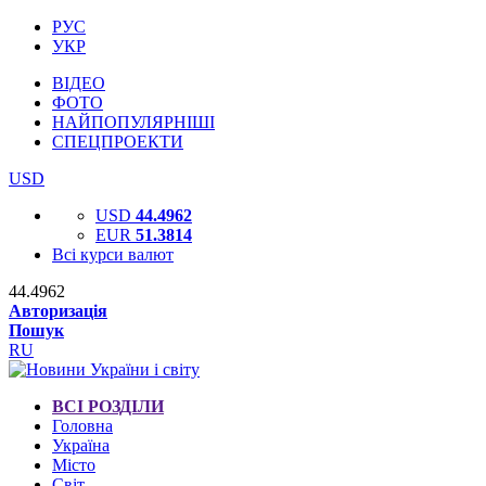
РУС
УКР
ВІДЕО
ФОТО
НАЙПОПУЛЯРНІШІ
СПЕЦПРОЕКТИ
USD
USD
44.4962
EUR
51.3814
Всі курси валют
44.4962
Авторизація
Пошук
RU
ВСІ РОЗДІЛИ
Головна
Україна
Місто
Світ