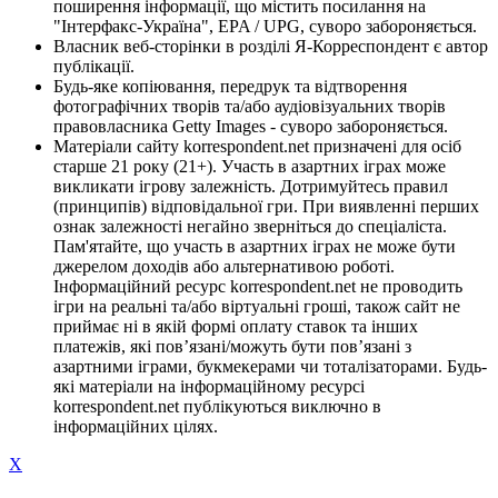
поширення інформації, що містить посилання на
"Інтерфакс-Україна", EPA / UPG, суворо забороняється.
Власник веб-сторінки в розділі Я-Корреспондент є автор
публікації.
Будь-яке копіювання, передрук та відтворення
фотографічних творів та/або аудіовізуальних творів
правовласника Getty Images - суворо забороняється.
Матеріали сайту korrespondent.net призначені для осіб
старше 21 року (21+). Участь в азартних іграх може
викликати ігрову залежність. Дотримуйтесь правил
(принципів) відповідальної гри. При виявленні перших
ознак залежності негайно зверніться до спеціаліста.
Пам'ятайте, що участь в азартних іграх не може бути
джерелом доходів або альтернативою роботі.
Інформаційний ресурс korrespondent.net не проводить
ігри на реальні та/або віртуальні гроші, також сайт не
приймає ні в якій формі оплату ставок та інших
платежів, які пов’язані/можуть бути пов’язані з
азартними іграми, букмекерами чи тоталізаторами. Будь-
які матеріали на інформаційному ресурсі
korrespondent.net публікуються виключно в
інформаційних цілях.
X