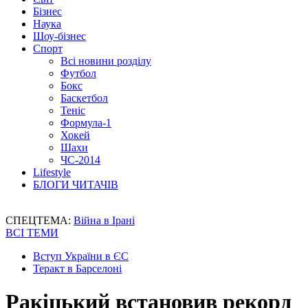
Бізнес
Наука
Шоу-бізнес
Спорт
Всі новини розділу
Футбол
Бокс
Баскетбол
Теніс
Формула-1
Хокей
Шахи
ЧС-2014
Lifestyle
БЛОГИ ЧИТАЧІВ
СПЕЦТЕМА:
Війна в Ірані
ВСІ ТЕМИ
Вступ України в ЄС
Теракт в Барселоні
Ракіцький встановив рекорд