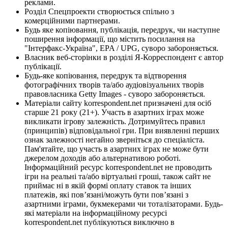
реклами.
Розділ Спецпроекти створюється спільно з
комерційними партнерами.
Будь яке копіювання, публікація, передрук, чи наступне
поширення інформації, що містить посилання на
"Інтерфакс-Україна", EPA / UPG, суворо забороняється.
Власник веб-сторінки в розділі Я-Корреспондент є автор
публікації.
Будь-яке копіювання, передрук та відтворення
фотографічних творів та/або аудіовізуальних творів
правовласника Getty Images - суворо забороняється.
Матеріали сайту korrespondent.net призначені для осіб
старше 21 року (21+). Участь в азартних іграх може
викликати ігрову залежність. Дотримуйтесь правил
(принципів) відповідальної гри. При виявленні перших
ознак залежності негайно зверніться до спеціаліста.
Пам'ятайте, що участь в азартних іграх не може бути
джерелом доходів або альтернативою роботі.
Інформаційний ресурс korrespondent.net не проводить
ігри на реальні та/або віртуальні гроші, також сайт не
приймає ні в якій формі оплату ставок та інших
платежів, які пов’язані/можуть бути пов’язані з
азартними іграми, букмекерами чи тоталізаторами. Будь-
які матеріали на інформаційному ресурсі
korrespondent.net публікуються виключно в