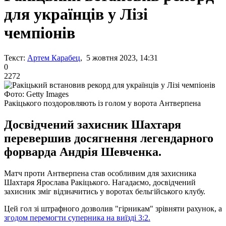
для українців у Лізі
чемпіонів
Текст:
Артем Карабец
, 5 жовтня 2023, 14:31
0
2272
Фото: Getty Images
Ракіцького поздоровляють із голом у ворота Антверпена
Досвідчений захисник Шахтаря
перевершив досягнення легендарного
форварда Андрія Шевченка.
Матч проти Антверпена став особливим для захисника
Шахтаря Ярослава Ракіцького. Нагадаємо, досвідчений
захисник зміг відзначитись у воротах бельгійського клубу.
Цей гол зі штрафного дозволив "гірникам" зрівняти рахунок, а
згодом перемогти суперника на виїзді 3:2.