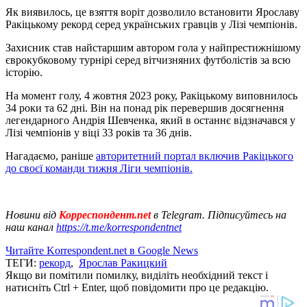
Як виявилось, це взяття воріт дозволило встановити Ярославу
Ракіцькому рекорд серед українських гравців у Лізі чемпіонів.
Захисник став найстаршим автором гола у найпрестижнішому
єврокубковому турнірі серед вітчизняних футболістів за всю
історію.
На момент голу, 4 жовтня 2023 року, Ракіцькому виповнилось
34 роки та 62 дні. Він на понад рік перевершив досягнення
легендарного Андрія Шевченка, який в останнє відзначався у
Лізі чемпіонів у віці 33 років та 36 днів.
Нагадаємо, раніше
авторитетний портал включив Ракіцького
до своєї команди тижня Ліги чемпіонів.
Новини від
Корреспондент.net
в Telegram. Підписуйтесь на
наш канал
https://t.me/korrespondentnet
Читайте Korrespondent.net в Google News
ТЕГИ:
рекорд
,
Ярослав Ракицкий
Якщо ви помітили помилку, виділіть необхідний текст і
натисніть Ctrl + Enter, щоб повідомити про це редакцію.