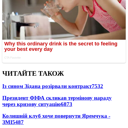
ЧИТАЙТЕ ТАКОЖ
Із сином Зідана розірвали контракт
7532
Президент ФІФА скликав термінову нараду
через кризову ситуацію
6873
Колишній клуб хоче повернути Яремчука -
ЗМІ
5487