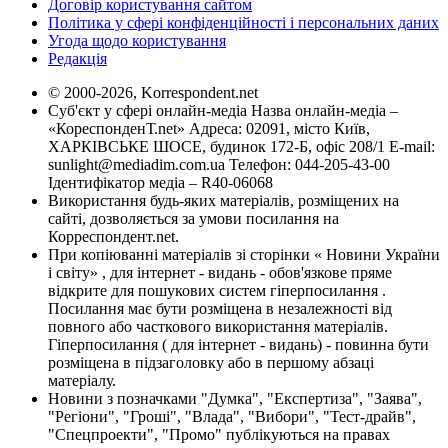
Договір користування сайтом
Політика у сфері конфіденційності і персональних даних
Угода щодо користування
Редакція
© 2000-2026, Korrespondent.net
Суб'єкт у сфері онлайн-медіа Назва онлайн-медіа –
«КореспонденТ.net» Адреса: 02091, місто Київ,
ХАРКІВСЬКЕ ШОСЕ, будинок 172-Б, офіс 208/1 E-mail:
sunlight@mediadim.com.ua
Телефон: 044-205-43-00
Ідентифікатор медіа – R40-06068
Використання будь-яких матеріалів, розміщених на
сайті, дозволяється за умови посилання на
Корреспондент.net.
При копіюванні матеріалів зі сторінки « Новини України
і світу» , для інтернет - видань - обов'язкове пряме
відкрите для пошукових систем гіперпосилання .
Посилання має бути розміщена в незалежності від
повного або часткового використання матеріалів.
Гіперпосилання ( для інтернет - видань) - повинна бути
розміщена в підзаголовку або в першому абзаці
матеріалу.
Новини з позначками "Думка", "Експертиза", "Заява",
"Регіони", "Гроші", "Влада", "Вибори", "Тест-драйв",
"Спецпроекти", "Промо" публікуються на правах