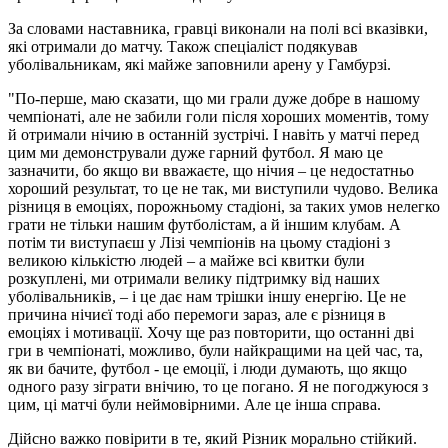
За словами наставника, гравці виконали на полі всі вказівки,
які отримали до матчу. Також спеціаліст подякував
уболівальникам, які майже заповнили арену у Гамбурзі.
"По-перше, маю сказати, що ми грали дуже добре в нашому
чемпіонаті, але не забили голи після хороших моментів, тому
й отримали нічию в останній зустрічі. І навіть у матчі перед
цим ми демонстрували дуже гарний футбол. Я маю це
зазначити, бо якщо ви вважаєте, що нічия – це недостатньо
хороший результат, то це не так, ми виступили чудово. Велика
різниця в емоціях, порожньому стадіоні, за таких умов нелегко
грати не тільки нашим футболістам, а й іншим клубам. А
потім ти виступаєш у Лізі чемпіонів на цьому стадіоні з
великою кількістю людей – а майже всі квитки були
розкуплені, ми отримали велику підтримку від наших
уболівальників, – і це дає нам трішки іншу енергію. Це не
причина нічиєї тоді або перемоги зараз, але є різниця в
емоціях і мотивації. Хочу ще раз повторити, що останні дві
гри в чемпіонаті, можливо, були найкращими на цей час, та,
як ви бачите, футбол - це емоції, і люди думають, що якщо
одного разу зіграти внічию, то це погано. Я не погоджуюся з
цим, ці матчі були неймовірними. Але це інша справа.
Дійсно важко повірити в те, який Різник морально стійкий.