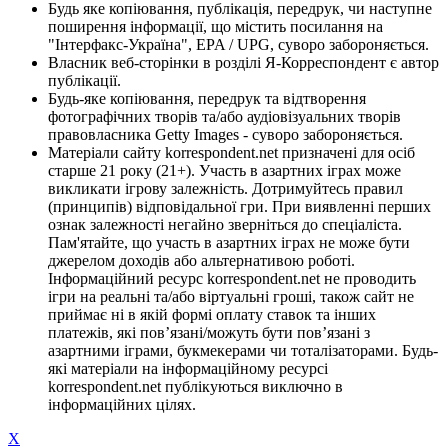
Будь яке копіювання, публікація, передрук, чи наступне
поширення інформації, що містить посилання на
"Інтерфакс-Україна", EPA / UPG, суворо забороняється.
Власник веб-сторінки в розділі Я-Корреспондент є автор
публікації.
Будь-яке копіювання, передрук та відтворення
фотографічних творів та/або аудіовізуальних творів
правовласника Getty Images - суворо забороняється.
Матеріали сайту korrespondent.net призначені для осіб
старше 21 року (21+). Участь в азартних іграх може
викликати ігрову залежність. Дотримуйтесь правил
(принципів) відповідальної гри. При виявленні перших
ознак залежності негайно зверніться до спеціаліста.
Пам'ятайте, що участь в азартних іграх не може бути
джерелом доходів або альтернативою роботі.
Інформаційний ресурс korrespondent.net не проводить
ігри на реальні та/або віртуальні гроші, також сайт не
приймає ні в якій формі оплату ставок та інших
платежів, які пов’язані/можуть бути пов’язані з
азартними іграми, букмекерами чи тоталізаторами. Будь-
які матеріали на інформаційному ресурсі
korrespondent.net публікуються виключно в
інформаційних цілях.
X