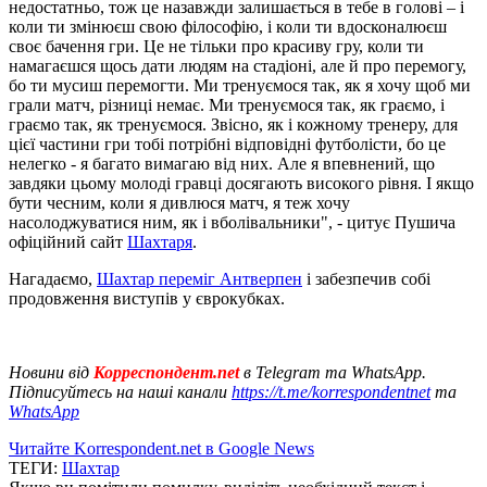
недостатньо, тож це назавжди залишається в тебе в голові – і
коли ти змінюєш свою філософію, і коли ти вдосконалюєш
своє бачення гри. Це не тільки про красиву гру, коли ти
намагаєшся щось дати людям на стадіоні, але й про перемогу,
бо ти мусиш перемогти. Ми тренуємося так, як я хочу щоб ми
грали матч, різниці немає. Ми тренуємося так, як граємо, і
граємо так, як тренуємося. Звісно, як і кожному тренеру, для
цієї частини гри тобі потрібні відповідні футболісти, бо це
нелегко - я багато вимагаю від них. Але я впевнений, що
завдяки цьому молоді гравці досягають високого рівня. І якщо
бути чесним, коли я дивлюся матч, я теж хочу
насолоджуватися ним, як і вболівальники", - цитує Пушича
офіційний сайт
Шахтаря
.
Нагадаємо,
Шахтар переміг Антверпен
і забезпечив собі
продовження виступів у єврокубках.
Новини від
Корреспондент.net
в Telegram та WhatsApp.
Підписуйтесь на наші канали
https://t.me/korrespondentnet
та
WhatsApp
Читайте Korrespondent.net в Google News
ТЕГИ:
Шахтар