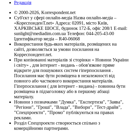
Редакція
© 2000-2026, Korrespondent.net
Суб'єкт у сфері онлайн-медіа Назва онлайн-медіа –
«КореспонденТ.net» Адреса: 02091, місто Київ,
ХАРКІВСЬКЕ ШОСЕ, будинок 172-Б, офіс 208/1 E-mail:
sunlight@mediadim.com.ua
Телефон: 044-205-43-00
Ідентифікатор медіа – R40-06068
Використання будь-яких матеріалів, розміщених на
сайті, дозволяється за умови посилання на
Корреспондент.net.
При копіюванні матеріалів зі сторінки « Новини України
і світу» , для інтернет - видань - обов'язкове пряме
відкрите для пошукових систем гіперпосилання .
Посилання має бути розміщена в незалежності від
повного або часткового використання матеріалів.
Гіперпосилання ( для інтернет - видань) - повинна бути
розміщена в підзаголовку або в першому абзаці
матеріалу.
Новини з позначками "Думка", "Експертиза", "Заява",
"Регіони", "Гроші", "Влада", "Вибори", "Тест-драйв",
"Спецпроекти", "Промо" публікуються на правах
реклами.
Розділ Спецпроекти створюється спільно з
комерційними партнерами.