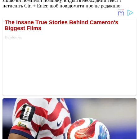
Якщо ви помітили помилку, виділіть необхідний текст і
натисніть Ctrl + Enter, щоб повідомити про це редакцію.