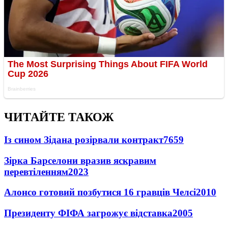
ЧИТАЙТЕ ТАКОЖ
Із сином Зідана розірвали контракт
7659
Зірка Барселони вразив яскравим
перевтіленням
2023
Алонсо готовий позбутися 16 гравців Челсі
2010
Президенту ФІФА загрожує відставка
2005