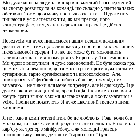
Він дуже хороша людина, він врівноважений і зосереджений
на своєму розвитку та на команді, що складно уявити за таких
обставин. Тому що я можу про нього сказати… Я дуже ним
пишаюся в усіх аспектах: тим, як він працює, його
концентрацією, тим, як він переживає втрату. Це дійсно
неймовірно.
Передусім ми дуже пишаємося нашим першим важливим
досягненням - тим, що залишимося у європейських змаганнях
після зимової перерви. І в нас ще може бути можливість
залишитися на найвищому рівні у Європі - у Лізі чемпіонів.
Ми чудово виступили, я дуже задоволений. Це була важка гра,
це матч Ліги чемпіонів, де ти маєш грати проти дуже сильних
суперників, гарно організованих та високоякісних. Але,
повторюся, мої футболісти роблять більше, ніж я від них
вимагаю, – не тільки для мене як тренера, але й для клубу. І це
дуже важливо: дисципліна, організація. Як я вже казав, вони
хочуть грати згідно з моїми настановами, а я хочу змагатися з
усіма, і вони це показують. Я дуже щасливий тренер з цими
хлопцями.
Я не граю в комп’ютерні ігри, бо не люблю їх. Грав, коли був
молодим, та в мої часи вибір був не надто великий. Я починав
кар’єру як тренер з мініфутболу, а як молодий гравець
пройшов таку школу, де тільки "гарно грати" було