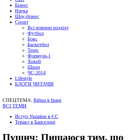
Бізнес
Наука
Шоу-бізнес
Спорт
Всі новини розділу
Футбол
Бокс
Баскетбол
Теніс
Формула-1
Хокей
Шахи
ЧС-2014
Lifestyle
БЛОГИ ЧИТАЧІВ
СПЕЦТЕМА:
Війна в Ірані
ВСІ ТЕМИ
Вступ України в ЄС
Теракт в Барселоні
Пушич: Пишаюся тим, що