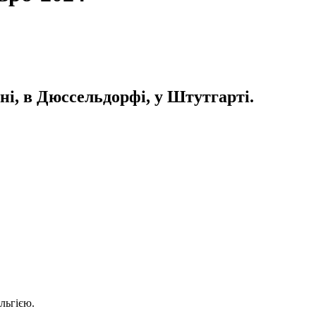
ні, в Дюссельдорфі, у Штутгарті.
льгією.