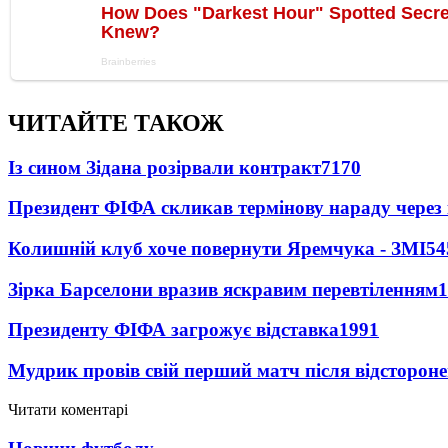
ЧИТАЙТЕ ТАКОЖ
Із сином Зідана розірвали контракт
7170
Президент ФІФА скликав термінову нараду через 
Колишній клуб хоче повернути Яремчука - ЗМІ
54
Зірка Барселони вразив яскравим перевтіленням
1
Президенту ФІФА загрожує відставка
1991
Мудрик провів свій перший матч після відсторон
Читати коментарі