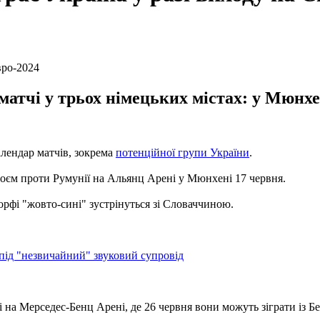
атчі у трьох німецьких містах: у Мюнхе
лендар матчів, зокрема
потенційної групи України
.
оєм проти Румунії на Альянц Арені у Мюнхені 17 червня.
рфі "жовто-сині" зустрінуться зі Словаччиною.
під "незвичайний" звуковий супровід
на Мерседес-Бенц Арені, де 26 червня вони можуть зіграти із Бе