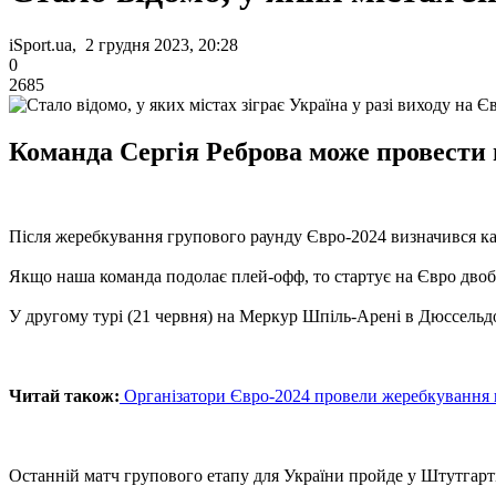
iSport.ua, 2 грудня 2023, 20:28
0
2685
Команда Сергія Реброва може провести м
Після жеребкування групового раунду Євро-2024 визначився ка
Якщо наша команда подолає плей-офф, то стартує на Євро двоб
У другому турі (21 червня) на Меркур Шпіль-Арені в Дюссельдо
Читай також:
Організатори Євро-2024 провели жеребкування 
Останній матч групового етапу для України пройде у Штутгарті 