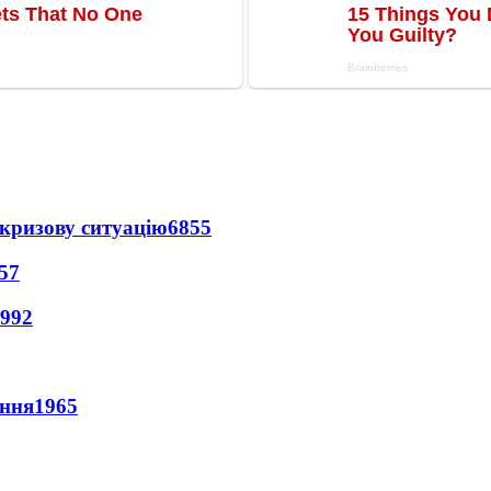
кризову ситуацію
6855
57
992
ення
1965