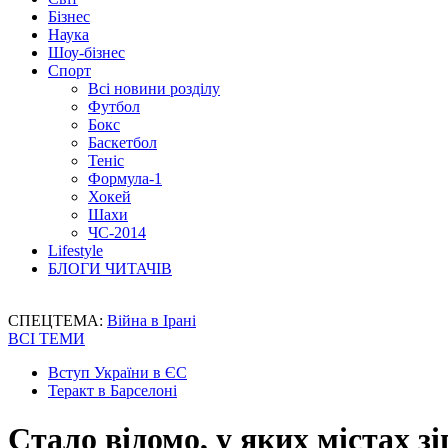
Бізнес
Наука
Шоу-бізнес
Спорт
Всі новини розділу
Футбол
Бокс
Баскетбол
Теніс
Формула-1
Хокей
Шахи
ЧС-2014
Lifestyle
БЛОГИ ЧИТАЧІВ
СПЕЦТЕМА:
Війна в Ірані
ВСІ ТЕМИ
Вступ України в ЄС
Теракт в Барселоні
Стало відомо, у яких містах зі