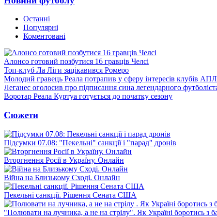
Новини футболу
Останні
Популярні
Коментовані
Алонсо готовий позбутися 16 гравців Челсі
Топ-клуб Ла Ліги зацікавився Ромеро
Молодий гравець Реала потрапив у сферу інтересів клубів АПЛ
Леганес оголосив про підписання сина легендарного футболіст
Воротар Реала Куртуа готується до початку сезону
Сюжети
Підсумки 07.08: "Пекельні" санкції і "парад" дронів
Вторгнення Росії в Україну. Онлайн
Війна на Близькому Сході. Онлайн
Пекельні санкції. Рішення Сената США
"Полювати на лучника, а не на стрілу". Як Україні боротись з 