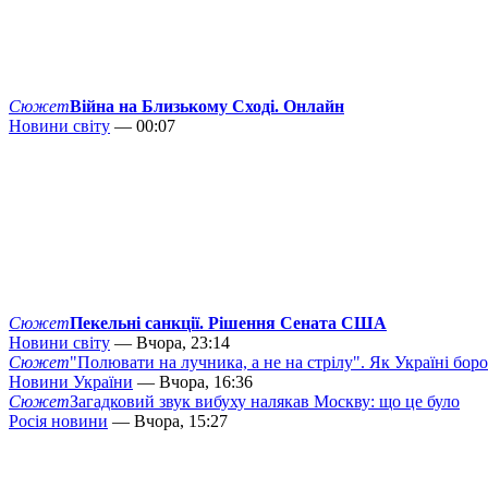
Сюжет
Війна на Близькому Сході. Онлайн
Новини світу
— 00:07
Сюжет
Пекельні санкції. Рішення Сената США
Новини світу
— Вчора, 23:14
Сюжет
"Полювати на лучника, а не на стрілу". Як Україні бор
Новини України
— Вчора, 16:36
Сюжет
Загадковий звук вибуху налякав Москву: що це було
Росія новини
— Вчора, 15:27