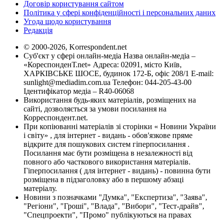
Договір користування сайтом
Політика у сфері конфіденційності і персональних даних
Угода щодо користування
Редакція
© 2000-2026, Korrespondent.net
Суб'єкт у сфері онлайн-медіа Назва онлайн-медіа –
«КореспонденТ.net» Адреса: 02091, місто Київ,
ХАРКІВСЬКЕ ШОСЕ, будинок 172-Б, офіс 208/1 E-mail:
sunlight@mediadim.com.ua
Телефон: 044-205-43-00
Ідентифікатор медіа – R40-06068
Використання будь-яких матеріалів, розміщених на
сайті, дозволяється за умови посилання на
Корреспондент.net.
При копіюванні матеріалів зі сторінки « Новини України
і світу» , для інтернет - видань - обов'язкове пряме
відкрите для пошукових систем гіперпосилання .
Посилання має бути розміщена в незалежності від
повного або часткового використання матеріалів.
Гіперпосилання ( для інтернет - видань) - повинна бути
розміщена в підзаголовку або в першому абзаці
матеріалу.
Новини з позначками "Думка", "Експертиза", "Заява",
"Регіони", "Гроші", "Влада", "Вибори", "Тест-драйв",
"Спецпроекти", "Промо" публікуються на правах