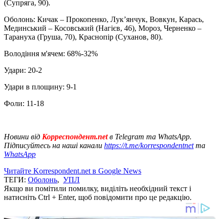
(Супряга, 90).
Оболонь: Кичак – Прокопенко, Лук’янчук, Вовкун, Карась,
Мединський – Косовський (Нагієв, 46), Мороз, Черненко –
Тарануха (Груша, 70), Краснопір (Суханов, 80).
Володіння м'ячем: 68%-32%
Удари: 20-2
Удари в площину: 9-1
Фоли: 11-18
Новини від
Корреспондент.net
в Telegram та WhatsApp.
Підписуйтесь на наші канали
https://t.me/korrespondentnet
та
WhatsApp
Читайте Korrespondent.net в Google News
ТЕГИ:
Оболонь
,
УПЛ
Якщо ви помітили помилку, виділіть необхідний текст і
натисніть Ctrl + Enter, щоб повідомити про це редакцію.