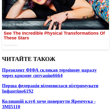
ЧИТАЙТЕ ТАКОЖ
Президент ФІФА скликав термінову нараду
через кризову ситуацію
6664
Перша федерація відмовилася підтримувати
Інфантіно
6192
Колишній клуб хоче повернути Яремчука -
ЗМІ
5110