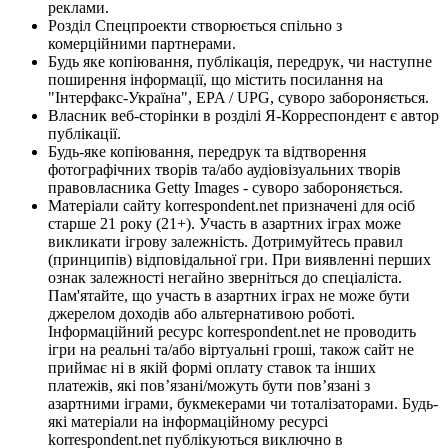
реклами.
Розділ Спецпроекти створюється спільно з
комерційними партнерами.
Будь яке копіювання, публікація, передрук, чи наступне
поширення інформації, що містить посилання на
"Інтерфакс-Україна", EPA / UPG, суворо забороняється.
Власник веб-сторінки в розділі Я-Корреспондент є автор
публікації.
Будь-яке копіювання, передрук та відтворення
фотографічних творів та/або аудіовізуальних творів
правовласника Getty Images - суворо забороняється.
Матеріали сайту korrespondent.net призначені для осіб
старше 21 року (21+). Участь в азартних іграх може
викликати ігрову залежність. Дотримуйтесь правил
(принципів) відповідальної гри. При виявленні перших
ознак залежності негайно зверніться до спеціаліста.
Пам'ятайте, що участь в азартних іграх не може бути
джерелом доходів або альтернативою роботі.
Інформаційний ресурс korrespondent.net не проводить
ігри на реальні та/або віртуальні гроші, також сайт не
приймає ні в якій формі оплату ставок та інших
платежів, які пов’язані/можуть бути пов’язані з
азартними іграми, букмекерами чи тоталізаторами. Будь-
які матеріали на інформаційному ресурсі
korrespondent.net публікуються виключно в