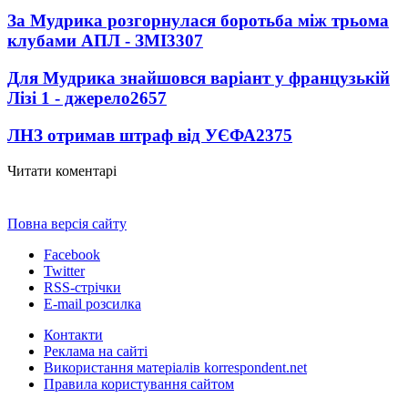
За Мудрика розгорнулася боротьба між трьома
клубами АПЛ - ЗМІ
3307
Для Мудрика знайшовся варіант у французькій
Лізі 1 - джерело
2657
ЛНЗ отримав штраф від УЄФА
2375
Читати коментарі
Повна версія сайту
Facebook
Twitter
RSS-стрічки
E-mail розсилка
Контакти
Реклама на сайті
Використання матеріалів korrespondent.net
Правила користування сайтом