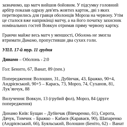
зазначимо, що матч вийшов бойовим. У підсумку головний
арбітр показав одразу дев'ять жовтих карток, дві з яких
перетворились для гравця оболонців Мороза на червону. Утім
це сталося вже наприкінці матчу, а на його початку захисник
номінальних гостей Вовкун отримав пряму червону картку.
Граючи майже весь матч у меншості,
Оболонь
не змогла
втримати
Динамо
, пропустивши два сухих голи.
УПЛ. 17-й тур. 11 грудня
Динамо
– Оболонь - 2:0
Гол: Бенито, 67, Ванат, 89 (пен.)
Попередження: Волошин, 31, Дубінчак, 43, Бражко, 90+4,
Андрієвський, 90+5 – Карась, 73, Мороз, 74, Суханов, 81,
Лук’янчук, 88
Вилучення: Вовкун, 13 (грубий фол), Мороз, 84 (друге
попередження)
Динамо Київ: Бущан – Дубінчак (Вівчаренко, 61), Сирота,
Дячук, Тимчик – Бражко – Кабаєв (Караваєв, 90), Шапаренко
(Андрієвський, 66), Буяльський, Волошин (Беніто, 62) – Ванат