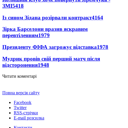
ЗМІ
5418
Із сином Зідана розірвали контракт
4164
Зірка Барселони вразив яскравим
перевтіленням
1979
Президенту ФІФА загрожує відставка
1978
Мудрик провів свій перший матч після
відсторонення
1948
Читати коментарі
Повна версія сайту
Facebook
Twitter
RSS-стрічки
E-mail розсилка
Контакти