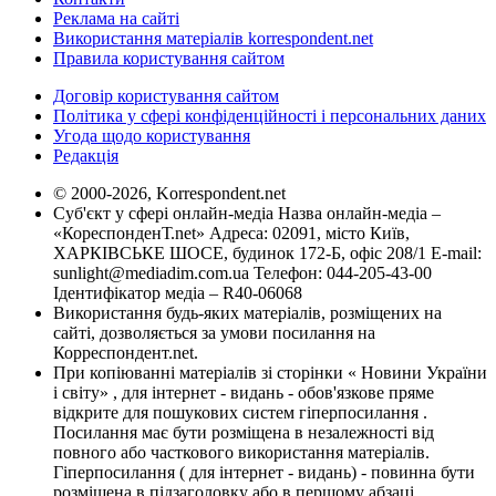
Реклама на сайті
Використання матеріалів korrespondent.net
Правила користування сайтом
Договір користування сайтом
Політика у сфері конфіденційності і персональних даних
Угода щодо користування
Редакція
© 2000-2026, Korrespondent.net
Суб'єкт у сфері онлайн-медіа Назва онлайн-медіа –
«КореспонденТ.net» Адреса: 02091, місто Київ,
ХАРКІВСЬКЕ ШОСЕ, будинок 172-Б, офіс 208/1 E-mail:
sunlight@mediadim.com.ua
Телефон: 044-205-43-00
Ідентифікатор медіа – R40-06068
Використання будь-яких матеріалів, розміщених на
сайті, дозволяється за умови посилання на
Корреспондент.net.
При копіюванні матеріалів зі сторінки « Новини України
і світу» , для інтернет - видань - обов'язкове пряме
відкрите для пошукових систем гіперпосилання .
Посилання має бути розміщена в незалежності від
повного або часткового використання матеріалів.
Гіперпосилання ( для інтернет - видань) - повинна бути
розміщена в підзаголовку або в першому абзаці