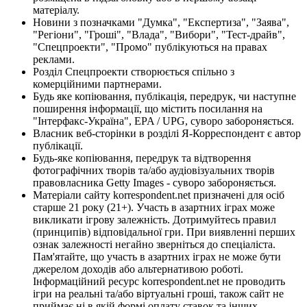
матеріалу.
Новини з позначками "Думка", "Експертиза", "Заява",
"Регіони", "Гроші", "Влада", "Вибори", "Тест-драйв",
"Спецпроекти", "Промо" публікуються на правах
реклами.
Розділ Спецпроекти створюється спільно з
комерційними партнерами.
Будь яке копіювання, публікація, передрук, чи наступне
поширення інформації, що містить посилання на
"Інтерфакс-Україна", EPA / UPG, суворо забороняється.
Власник веб-сторінки в розділі Я-Корреспондент є автор
публікації.
Будь-яке копіювання, передрук та відтворення
фотографічних творів та/або аудіовізуальних творів
правовласника Getty Images - суворо забороняється.
Матеріали сайту korrespondent.net призначені для осіб
старше 21 року (21+). Участь в азартних іграх може
викликати ігрову залежність. Дотримуйтесь правил
(принципів) відповідальної гри. При виявленні перших
ознак залежності негайно зверніться до спеціаліста.
Пам'ятайте, що участь в азартних іграх не може бути
джерелом доходів або альтернативою роботі.
Інформаційний ресурс korrespondent.net не проводить
ігри на реальні та/або віртуальні гроші, також сайт не
приймає ні в якій формі оплату ставок та інших