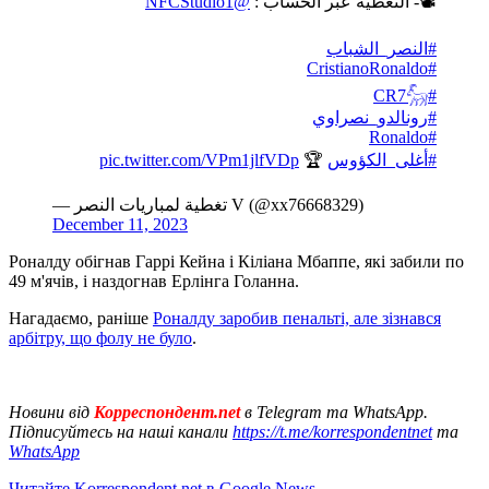
@NFCStudio1
📽- التغطية عبر الحساب :
#النصر_الشباب
#CristianoRonaldo
#CR7𓃵
#رونالدو_نصراوي
#Ronaldo
pic.twitter.com/VPm1jlfVDp
🏆
#أغلى_الكؤوس
— تغطية لمباريات النصر V (@xx76668329)
December 11, 2023
Роналду обігнав Гаррі Кейна і Кіліана Мбаппе, які забили по
49 м'ячів, і наздогнав Ерлінга Голанна.
Нагадаємо, раніше
Роналду заробив пенальті, але зізнався
арбітру, що фолу не було
.
Новини від
Корреспондент.net
в Telegram та WhatsApp.
Підписуйтесь на наші канали
https://t.me/korrespondentnet
та
WhatsApp
Читайте Korrespondent.net в Google News