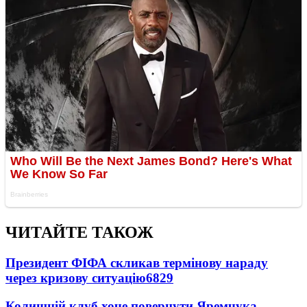
ЧИТАЙТЕ ТАКОЖ
Президент ФІФА скликав термінову нараду
через кризову ситуацію
6829
Колишній клуб хоче повернути Яремчука -