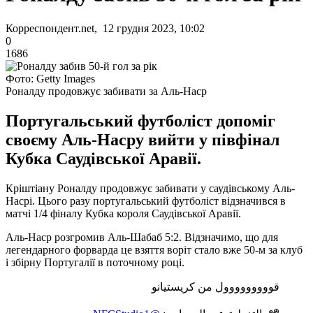
Корреспондент.net, 12 грудня 2023, 10:02
0
1686
Фото: Getty Images
Роналду продовжує забивати за Аль-Наср
Португальський футболіст допоміг
своєму Аль-Насру вийти у півфінал
Кубка Саудівської Аравії.
Кріштіану Роналду продовжує забивати у саудівському Аль-
Насрі. Цього разу португальський футболіст відзначився в
матчі 1/4 фіналу Кубка короля Саудівської Аравії.
Аль-Наср розгромив Аль-Шабаб 5:2. Відзначимо, що для
легендарного форварда це взяття воріт стало вже 50-м за клуб
і збірну Португалії в поточному році.
قووووووووول من كريستيانو