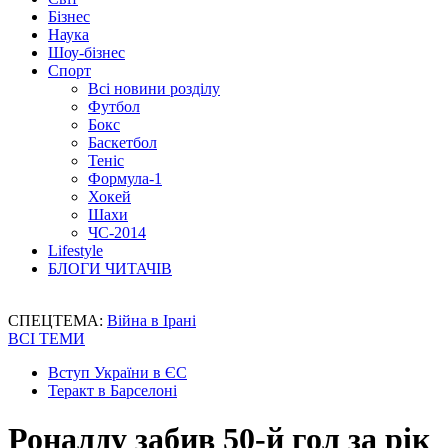
Бізнес
Наука
Шоу-бізнес
Спорт
Всі новини розділу
Футбол
Бокс
Баскетбол
Теніс
Формула-1
Хокей
Шахи
ЧС-2014
Lifestyle
БЛОГИ ЧИТАЧІВ
СПЕЦТЕМА:
Війна в Ірані
ВСІ ТЕМИ
Вступ України в ЄС
Теракт в Барселоні
Роналду забив 50-й гол за рік