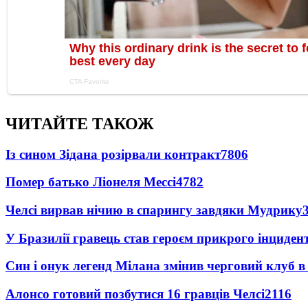
ЧИТАЙТЕ ТАКОЖ
Із сином Зідана розірвали контракт
7806
Помер батько Ліонеля Мессі
4782
Челсі вирвав нічию в спарингу завдяки Мудрику
У Бразилії гравець став героєм прикрого інциден
Син і онук легенд Мілана змінив черговий клуб в 
Алонсо готовий позбутися 16 гравців Челсі
2116