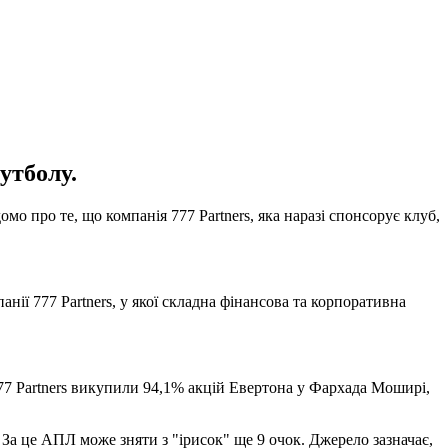
утболу.
о про те, що компанія 777 Partners, яка наразі спонсорує клуб,
нії 777 Partners, у якої складна фінансова та корпоративна
777 Partners викупили 94,1% акцій Евертона у Фархада Моширі,
За це АПЛ може зняти з "ірисок" ще 9 очок. Джерело зазначає,