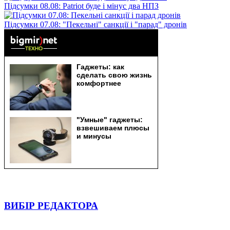
Підсумки 08.08: Patriot буде і мінус два НПЗ
Підсумки 07.08: "Пекельні" санкції і "парад" дронів
ВИБІР РЕДАКТОРА