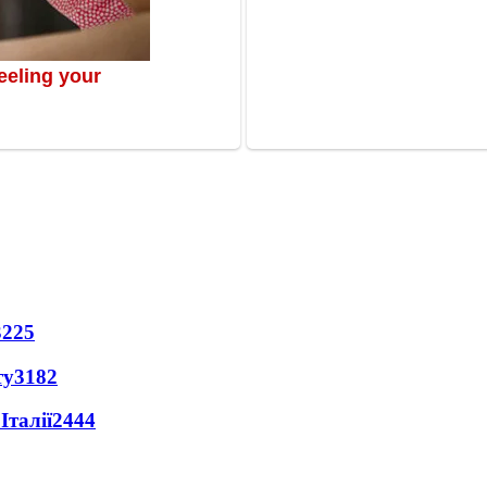
3225
ту
3182
Італії
2444