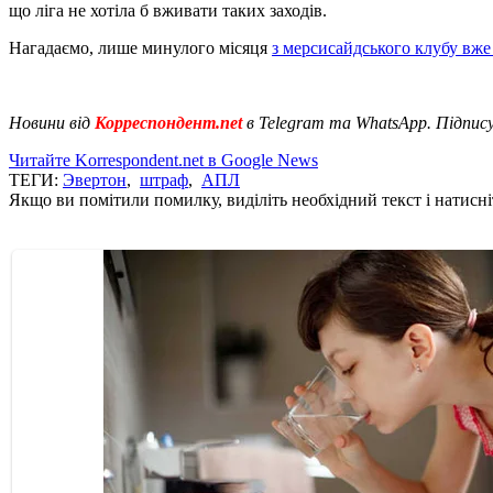
що ліга не хотіла б вживати таких заходів.
Нагадаємо, лише минулого місяця
з мерсисайдського клубу вже
Новини від
Корреспондент.net
в Telegram та WhatsApp. Підпис
Читайте Korrespondent.net в Google News
ТЕГИ:
Эвертон
,
штраф
,
АПЛ
Якщо ви помітили помилку, виділіть необхідний текст і натисніт