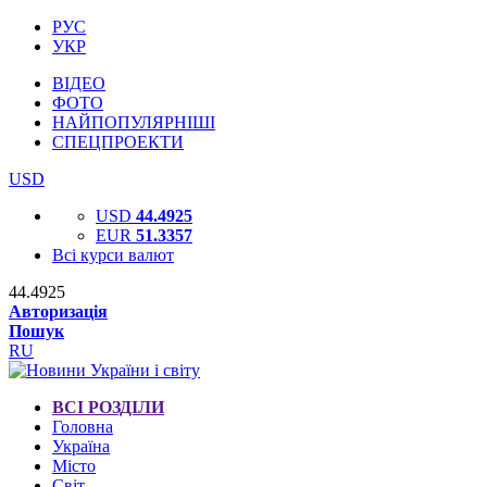
РУС
УКР
ВІДЕО
ФОТО
НАЙПОПУЛЯРНІШІ
СПЕЦПРОЕКТИ
USD
USD
44.4925
EUR
51.3357
Всі курси валют
44.4925
Авторизація
Пошук
RU
ВСІ РОЗДІЛИ
Головна
Україна
Місто
Світ