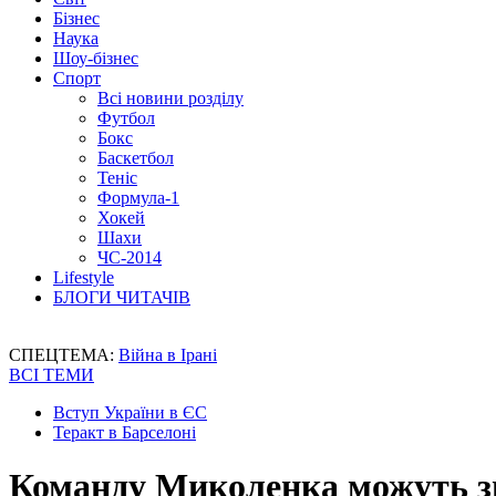
Бізнес
Наука
Шоу-бізнес
Спорт
Всі новини розділу
Футбол
Бокс
Баскетбол
Теніс
Формула-1
Хокей
Шахи
ЧС-2014
Lifestyle
БЛОГИ ЧИТАЧІВ
СПЕЦТЕМА:
Війна в Ірані
ВСІ ТЕМИ
Вступ України в ЄС
Теракт в Барселоні
Команду Миколенка можуть з