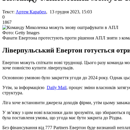
Текст:
Артем Карабец
, 13 грудня 2023, 15:03
0
1867
Фото: Getty Images
Фанати Евертона протестують проти рішення АПЛ зняти з ком
Ліверпульський Евертон готується отрим
Евертон можуть спіткати нові труднощі. Цього разу команда мож
хоче повністю купити ліверпульців.
Основною умовою було закриття угоди до 2024 року. Однак цьо
Утім, за інформацією
Daily Mail
, процес зміни власників затягу
структура.
Ліга хоче встановити джерела доходів фірми, утім цьому заважа
У зв’язку з цим нові власники дали зрозуміти, що збираються 
була поставленя умова, що угода має бути закрита до Різдва.
Без фінансування від 777 Partners Евертон буде визнаний непл