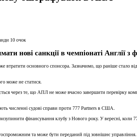
анди 10 очок
ати нові санкції в чемпіонаті Англії з ф
е втратити основного спонсора. Зазначимо, що раніше стало відом
го може не статися.
ється через те, що АПЛ не може вчасно завершити перевірку компа
ють численні судові справи проти 777 Partners в США.
призупинити фінансування клубу з Нового року. У вересні, коли 
атоспроможним та може бути переданий під зовнішнє управління. 