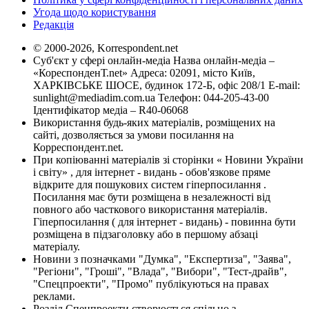
Угода щодо користування
Редакція
© 2000-2026, Korrespondent.net
Суб'єкт у сфері онлайн-медіа Назва онлайн-медіа –
«КореспонденТ.net» Адреса: 02091, місто Київ,
ХАРКІВСЬКЕ ШОСЕ, будинок 172-Б, офіс 208/1 E-mail:
sunlight@mediadim.com.ua
Телефон: 044-205-43-00
Ідентифікатор медіа – R40-06068
Використання будь-яких матеріалів, розміщених на
сайті, дозволяється за умови посилання на
Корреспондент.net.
При копіюванні матеріалів зі сторінки « Новини України
і світу» , для інтернет - видань - обов'язкове пряме
відкрите для пошукових систем гіперпосилання .
Посилання має бути розміщена в незалежності від
повного або часткового використання матеріалів.
Гіперпосилання ( для інтернет - видань) - повинна бути
розміщена в підзаголовку або в першому абзаці
матеріалу.
Новини з позначками "Думка", "Експертиза", "Заява",
"Регіони", "Гроші", "Влада", "Вибори", "Тест-драйв",
"Спецпроекти", "Промо" публікуються на правах
реклами.
Розділ Спецпроекти створюється спільно з