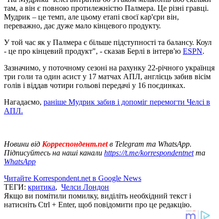
там, а він є повною протилежністю Палмера. Це різні гравці.
Мудрик – це темп, але цьому етапі своєї кар'єри він,
переважно, дає дуже мало кінцевого продукту.
У той час як у Палмера є більше підступності та балансу. Коул
- це про кінцевий продукт", - сказав Берлі в інтерв'ю
ESPN
.
Зазначимо, у поточному сезоні на рахунку 22-річного українця
три голи та один асист у 17 матчах АПЛ, англієць забив вісім
голів і віддав чотири гольові передачі у 16 поєдинках.
Нагадаємо,
раніше Мудрик забив і допоміг перемогти Челсі в
АПЛ.
Новини від
Корреспондент.net
в Telegram та WhatsApp.
Підписуйтесь на наші канали
https://t.me/korrespondentnet
та
WhatsApp
Читайте Korrespondent.net в Google News
ТЕГИ:
критика
,
Челси Лондон
Якщо ви помітили помилку, виділіть необхідний текст і
натисніть Ctrl + Enter, щоб повідомити про це редакцію.