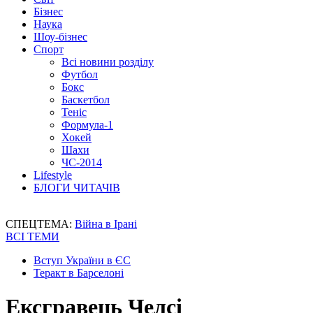
Бізнес
Наука
Шоу-бізнес
Спорт
Всі новини розділу
Футбол
Бокс
Баскетбол
Теніс
Формула-1
Хокей
Шахи
ЧС-2014
Lifestyle
БЛОГИ ЧИТАЧІВ
СПЕЦТЕМА:
Війна в Ірані
ВСІ ТЕМИ
Вступ України в ЄС
Теракт в Барселоні
Ексгравець Челсі