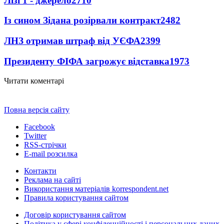
Лізі 1 - джерело
2710
Із сином Зідана розірвали контракт
2482
ЛНЗ отримав штраф від УЄФА
2399
Президенту ФІФА загрожує відставка
1973
Читати коментарі
Повна версія сайту
Facebook
Twitter
RSS-стрічки
E-mail розсилка
Контакти
Реклама на сайті
Використання матеріалів korrespondent.net
Правила користування сайтом
Договір користування сайтом
Політика у сфері конфіденційності і персональних даних