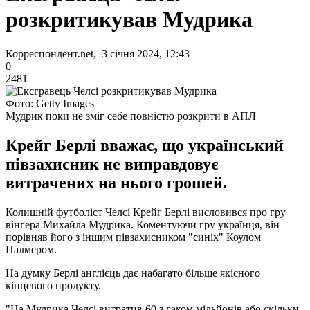
розкритикував Мудрика
Корреспондент.net, 3 січня 2024, 12:43
0
2481
Фото: Getty Images
Мудрик поки не зміг себе повністю розкрити в АПЛ
Крейг Берлі вважає, що український
півзахисник не виправдовує
витрачених на нього грошей.
Колишній футболіст Челсі Крейг Берлі висловився про гру
вінгера Михайла Мудрика. Коментуючи гру українця, він
порівняв його з іншим півзахисником "синіх" Коулом
Палмером.
На думку Берлі англієць дає набагато більше якісного
кінцевого продукту.
"На Мудрика Челсі витратив 60 з гаком мільйонів або скільки