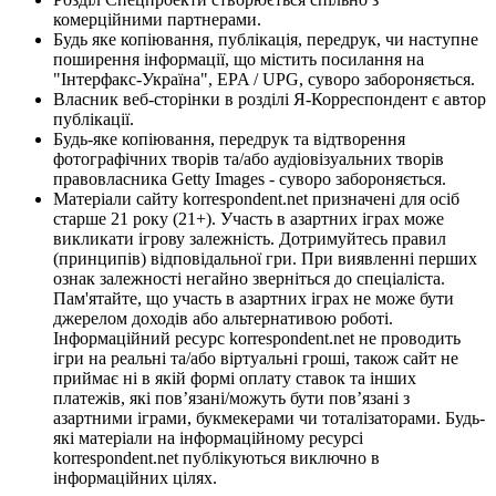
комерційними партнерами.
Будь яке копіювання, публікація, передрук, чи наступне
поширення інформації, що містить посилання на
"Інтерфакс-Україна", EPA / UPG, суворо забороняється.
Власник веб-сторінки в розділі Я-Корреспондент є автор
публікації.
Будь-яке копіювання, передрук та відтворення
фотографічних творів та/або аудіовізуальних творів
правовласника Getty Images - суворо забороняється.
Матеріали сайту korrespondent.net призначені для осіб
старше 21 року (21+). Участь в азартних іграх може
викликати ігрову залежність. Дотримуйтесь правил
(принципів) відповідальної гри. При виявленні перших
ознак залежності негайно зверніться до спеціаліста.
Пам'ятайте, що участь в азартних іграх не може бути
джерелом доходів або альтернативою роботі.
Інформаційний ресурс korrespondent.net не проводить
ігри на реальні та/або віртуальні гроші, також сайт не
приймає ні в якій формі оплату ставок та інших
платежів, які пов’язані/можуть бути пов’язані з
азартними іграми, букмекерами чи тоталізаторами. Будь-
які матеріали на інформаційному ресурсі
korrespondent.net публікуються виключно в
інформаційних цілях.