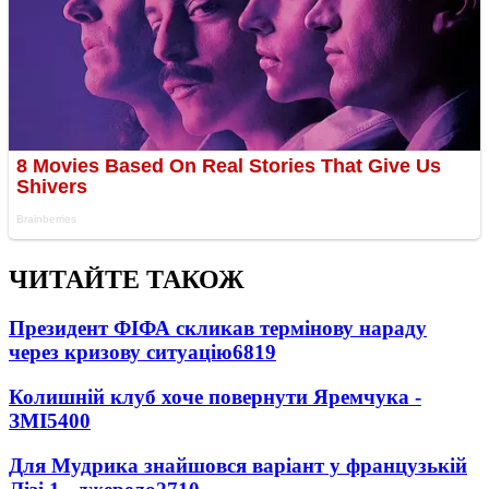
ЧИТАЙТЕ ТАКОЖ
Президент ФІФА скликав термінову нараду
через кризову ситуацію
6819
Колишній клуб хоче повернути Яремчука -
ЗМІ
5400
Для Мудрика знайшовся варіант у французькій