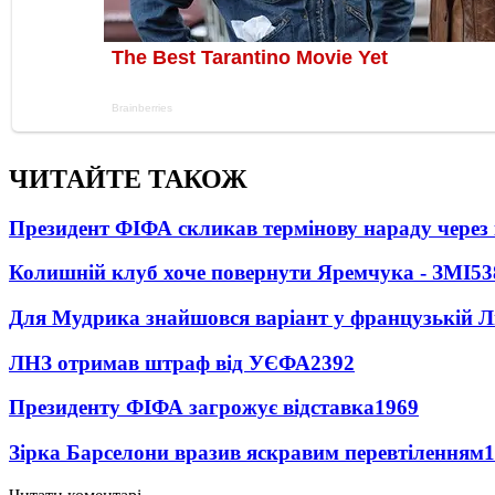
ЧИТАЙТЕ ТАКОЖ
Президент ФІФА скликав термінову нараду через 
Колишній клуб хоче повернути Яремчука - ЗМІ
53
Для Мудрика знайшовся варіант у французькій Ліз
ЛНЗ отримав штраф від УЄФА
2392
Президенту ФІФА загрожує відставка
1969
Зірка Барселони вразив яскравим перевтіленням
1