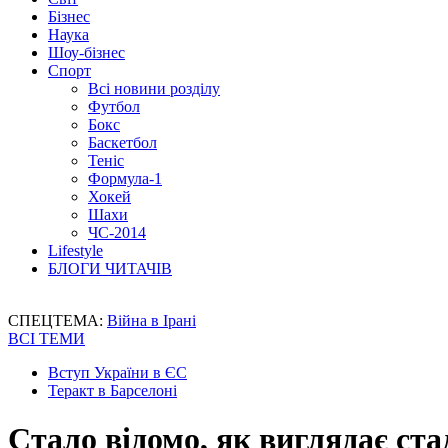
Бізнес
Наука
Шоу-бізнес
Спорт
Всі новини розділу
Футбол
Бокс
Баскетбол
Теніс
Формула-1
Хокей
Шахи
ЧС-2014
Lifestyle
БЛОГИ ЧИТАЧІВ
СПЕЦТЕМА:
Війна в Ірані
ВСІ ТЕМИ
Вступ України в ЄС
Теракт в Барселоні
Стало відомо, як виглядає ст