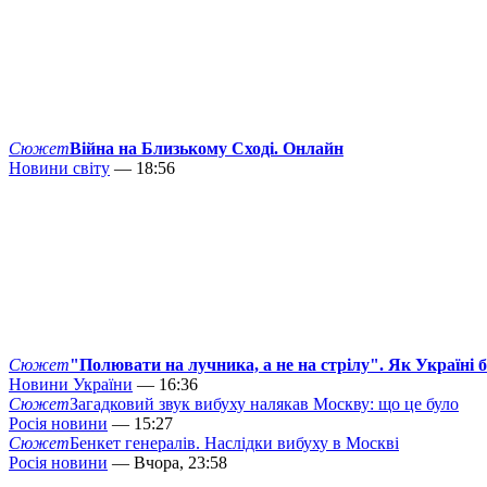
Сюжет
Війна на Близькому Сході. Онлайн
Новини світу
— 18:56
Сюжет
"Полювати на лучника, а не на стрілу". Як Україні 
Новини України
— 16:36
Сюжет
Загадковий звук вибуху налякав Москву: що це було
Росія новини
— 15:27
Сюжет
Бенкет генералів. Наслідки вибуху в Москві
Росія новини
— Вчора, 23:58