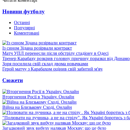
Читати коментарі
Новини футболу
Останні
Популярні
Коментовані
Із сином Зідана розірвали контракт
Матч УПЛ перенесли після обстрілу стадіону в Одесі
Тренер Карабаху розкрив головну причину поразки від Динамо
Зоря посилила свій склад двома новачками
Герой матчу з Карабахом оцінив свій забитий м'яч
Сюжети
Вторгнення Росії в Україну. Онлайн
Війна на Близькому Сході. Онлайн
"Полювати на лучника, а не на стрілу". Як Україні боротись з 
Загадковий звук вибуху налякав Москву: що це було