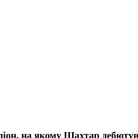
адіон, на якому Шахтар дебюту