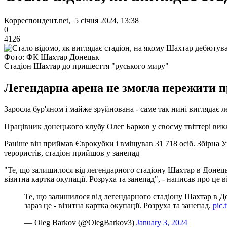
Корреспондент.net, 5 січня 2024, 13:38
0
4126
Фото: ФК Шахтар Донецьк
Стадіон Шахтар до пришесття "руського миру"
Легендарна арена не змогла пережити п
Заросла бур'яном і майже зруйнована - саме так нині виглядає 
Працівник донецького клубу Олег Барков у своєму твіттері викл
Раніше він приймав Єврокубки і вміщував 31 718 осіб. Збірна У
терористів, стадіон прийшов у занепад
"Те, що залишилося від легендарного стадіону Шахтар в Донецьк
візитна картка окупації. Розруха та занепад", - написав про це в
Те, що залишилося від легендарного стадіону Шахтар в Д
зараз це - візитна картка окупації. Розруха та занепад.
pic
— Oleg Barkov (@OlegBarkov3)
January 3, 2024