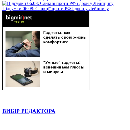
Підсумки 06.08: Санкції проти РФ і дрон у Лейпцигу
ВИБІР РЕДАКТОРА