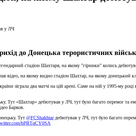
рихід до Донецька терористичних військ 
легендарний стадіон Шахтаря, на якому "гірники" колись дебютува
ав відео, на якому видно стадіон Шахтар, на якому донецький кл
країни зіграла два матчі на цій арені. Саме на ній у 1995-му ро
у. Тут «Шахтар» дебютував у ЛЧ, тут було багато перемог та емоц
ідео Барков.
онецьку. Тут
@FCShakhtar
дебютував у ЛЧ, тут було багато перем
.twitter.com/bPBTqCY0SA