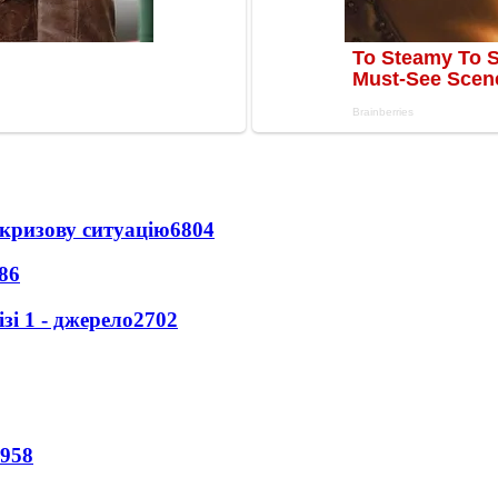
кризову ситуацію
6804
86
і 1 - джерело
2702
958