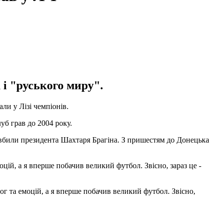
і "руського миру".
ли у Лізі чемпіонів.
уб грав до 2004 року.
ці вбили президента Шахтаря Брагіна. З пришестям до Донецька
ій, а я вперше побачив великий футбол. Звісно, зараз це -
ог та емоцій, а я вперше побачив великий футбол. Звісно,