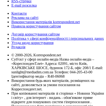
RSS-стрічки
E-mail розсилка
Контакти
Реклама на сайті
Використання матеріалів korrespondent.net
Правила користування сайтом
Договір користування сайтом
Політика у сфері конфіденційності і персональних даних
Угода щодо користування
Редакція
© 2000-2026, Korrespondent.net
Суб'єкт у сфері онлайн-медіа Назва онлайн-медіа –
«КореспонденТ.net» Адреса: 02091, місто Київ,
ХАРКІВСЬКЕ ШОСЕ, будинок 172-Б, офіс 208/1 E-mail:
sunlight@mediadim.com.ua
Телефон: 044-205-43-00
Ідентифікатор медіа – R40-06068
Використання будь-яких матеріалів, розміщених на
сайті, дозволяється за умови посилання на
Корреспондент.net.
При копіюванні матеріалів зі сторінки « Новини України
і світу» , для інтернет - видань - обов'язкове пряме
відкрите для пошукових систем гіперпосилання .