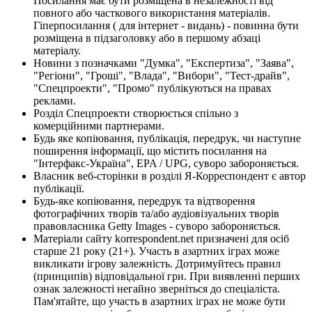
Посилання має бути розміщена в незалежності від
повного або часткового використання матеріалів.
Гіперпосилання ( для інтернет - видань) - повинна бути
розміщена в підзаголовку або в першому абзаці
матеріалу.
Новини з позначками "Думка", "Експертиза", "Заява",
"Регіони", "Гроші", "Влада", "Вибори", "Тест-драйв",
"Спецпроекти", "Промо" публікуються на правах
реклами.
Розділ Спецпроекти створюється спільно з
комерційними партнерами.
Будь яке копіювання, публікація, передрук, чи наступне
поширення інформації, що містить посилання на
"Інтерфакс-Україна", EPA / UPG, суворо забороняється.
Власник веб-сторінки в розділі Я-Корреспондент є автор
публікації.
Будь-яке копіювання, передрук та відтворення
фотографічних творів та/або аудіовізуальних творів
правовласника Getty Images - суворо забороняється.
Матеріали сайту korrespondent.net призначені для осіб
старше 21 року (21+). Участь в азартних іграх може
викликати ігрову залежність. Дотримуйтесь правил
(принципів) відповідальної гри. При виявленні перших
ознак залежності негайно зверніться до спеціаліста.
Пам'ятайте, що участь в азартних іграх не може бути