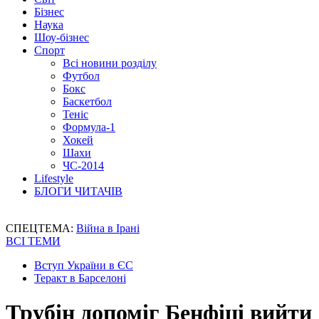
Бізнес
Наука
Шоу-бізнес
Спорт
Всі новини розділу
Футбол
Бокс
Баскетбол
Теніс
Формула-1
Хокей
Шахи
ЧС-2014
Lifestyle
БЛОГИ ЧИТАЧІВ
СПЕЦТЕМА:
Війна в Ірані
ВСІ ТЕМИ
Вступ України в ЄС
Теракт в Барселоні
Трубін допоміг Бенфіці вийти