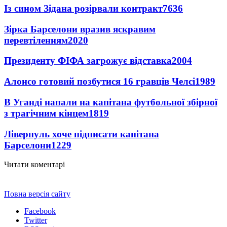
Із сином Зідана розірвали контракт
7636
Зірка Барселони вразив яскравим
перевтіленням
2020
Президенту ФІФА загрожує відставка
2004
Алонсо готовий позбутися 16 гравців Челсі
1989
В Уганді напали на капітана футбольної збірної
з трагічним кінцем
1819
Ліверпуль хоче підписати капітана
Барселони
1229
Читати коментарі
Повна версія сайту
Facebook
Twitter