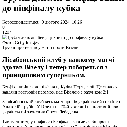
до півфіналу кубка
Корреспондент.net, 9 лютого 2024, 10:26
0
1207
Фото: Getty Images
Трубін пропустив у матчі проти Візели
Лісабонський клуб у важкому матчі
здолав Візелу і тепер побореться з
принциповим суперником.
Бенфіка вийшла до півфіналу Кубка Португалії. Це сталося
завдяки гостьовій перемозі над Візелою з рахунком 2:1.
За лісабонський клуб весь матч провів український голкіпер
Анатолій Трубін. У Візели на 70-й хвилині на поле вийшов
український захисник Орест Лебеденко.
Таким чином, у півфіналі Бенфіка гратиме дербі проти
Спортінга. У іншому поєдинку 1/2-гої зустрінуться Віторія