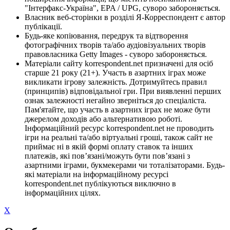
"Інтерфакс-Україна", EPA / UPG, суворо забороняється.
Власник веб-сторінки в розділі Я-Корреспондент є автор
публікації.
Будь-яке копіювання, передрук та відтворення
фотографічних творів та/або аудіовізуальних творів
правовласника Getty Images - суворо забороняється.
Матеріали сайту korrespondent.net призначені для осіб
старше 21 року (21+). Участь в азартних іграх може
викликати ігрову залежність. Дотримуйтесь правил
(принципів) відповідальної гри. При виявленні перших
ознак залежності негайно зверніться до спеціаліста.
Пам'ятайте, що участь в азартних іграх не може бути
джерелом доходів або альтернативою роботі.
Інформаційний ресурс korrespondent.net не проводить
ігри на реальні та/або віртуальні гроші, також сайт не
приймає ні в якій формі оплату ставок та інших
платежів, які пов’язані/можуть бути пов’язані з
азартними іграми, букмекерами чи тоталізаторами. Будь-
які матеріали на інформаційному ресурсі
korrespondent.net публікуються виключно в
інформаційних цілях.
X