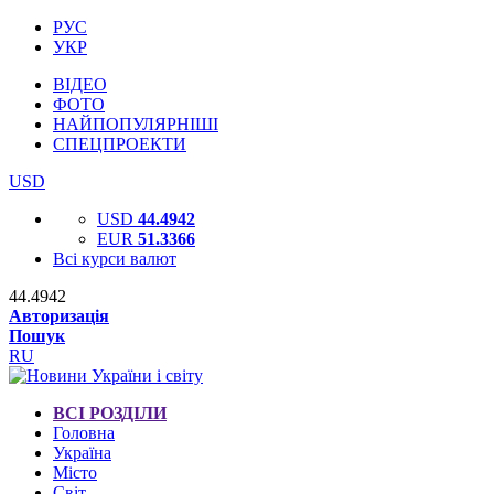
РУС
УКР
ВІДЕО
ФОТО
НАЙПОПУЛЯРНІШІ
СПЕЦПРОЕКТИ
USD
USD
44.4942
EUR
51.3366
Всі курси валют
44.4942
Авторизація
Пошук
RU
ВСІ РОЗДІЛИ
Головна
Україна
Місто
Світ