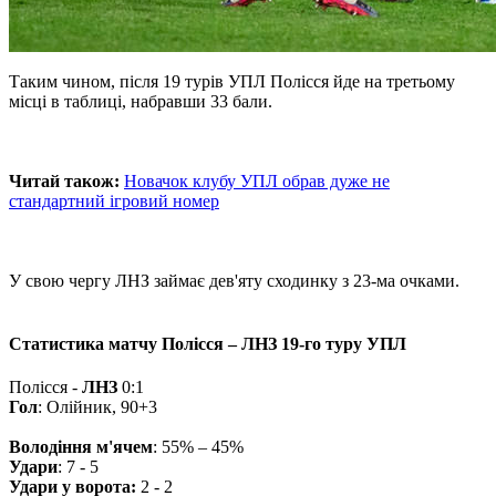
Таким чином, після 19 турів УПЛ Полісся йде на третьому
місці в таблиці, набравши 33 бали.
Читай також:
Новачок клубу УПЛ обрав дуже не
стандартний ігровий номер
У свою чергу ЛНЗ займає дев'яту сходинку з 23-ма очками.
Статистика матчу Полісся – ЛНЗ 19-го туру УПЛ
Полісся -
ЛНЗ
0:1
Гол
: Олійник, 90+3
Володіння м'ячем
: 55% – 45%
Удари
: 7 - 5
Удари у ворота:
2 - 2