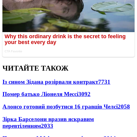
ЧИТАЙТЕ ТАКОЖ
Із сином Зідана розірвали контракт
7731
Помер батько Ліонеля Мессі
3092
Алонсо готовий позбутися 16 гравців Челсі
2058
Зірка Барселони вразив яскравим
перевтіленням
2033