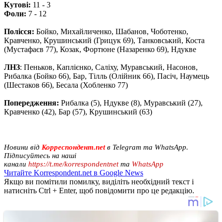
Кутові:
11 - 3
Фоли:
7 - 12
Полісся:
Бойко, Михайличенко, Шабанов, Чоботенко,
Кравченко, Крушинський (Грицук 69), Танковський, Коста
(Мустафаєв 77), Козак, Фортюне (Назаренко 69), Ндукве
ЛНЗ
: Пеньков, Каплієнко, Саліху, Муравський, Насонов,
Рибалка (Бойко 66), Бар, Тілль (Олійник 66), Пасіч, Наумець
(Шестаков 66), Бесала (Хобленко 77)
Попередження:
Рибалка (5), Ндукве (8), Муравський (27),
Кравченко (42), Бар (57), Крушинський (63)
Новини від
Корреспондент.net
в Telegram та WhatsApp.
Підписуйтесь на наші
канали
https://t.me/korrespondentnet
та
WhatsApp
Читайте Korrespondent.net в Google News
Якщо ви помітили помилку, виділіть необхідний текст і
натисніть Ctrl + Enter, щоб повідомити про це редакцію.