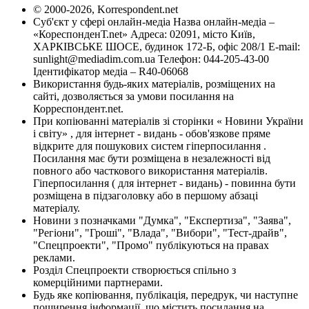
© 2000-2026, Korrespondent.net
Суб'єкт у сфері онлайн-медіа Назва онлайн-медіа –
«КореспонденТ.net» Адреса: 02091, місто Київ,
ХАРКІВСЬКЕ ШОСЕ, будинок 172-Б, офіс 208/1 E-mail:
sunlight@mediadim.com.ua
Телефон: 044-205-43-00
Ідентифікатор медіа – R40-06068
Використання будь-яких матеріалів, розміщених на
сайті, дозволяється за умови посилання на
Корреспондент.net.
При копіюванні матеріалів зі сторінки « Новини України
і світу» , для інтернет - видань - обов'язкове пряме
відкрите для пошукових систем гіперпосилання .
Посилання має бути розміщена в незалежності від
повного або часткового використання матеріалів.
Гіперпосилання ( для інтернет - видань) - повинна бути
розміщена в підзаголовку або в першому абзаці
матеріалу.
Новини з позначками "Думка", "Експертиза", "Заява",
"Регіони", "Гроші", "Влада", "Вибори", "Тест-драйв",
"Спецпроекти", "Промо" публікуються на правах
реклами.
Розділ Спецпроекти створюється спільно з
комерційними партнерами.
Будь яке копіювання, публікація, передрук, чи наступне
поширення інформації, що містить посилання на