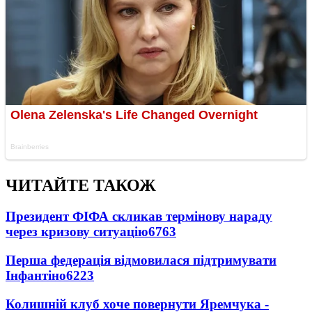
ЧИТАЙТЕ ТАКОЖ
Президент ФІФА скликав термінову нараду
через кризову ситуацію
6763
Перша федерація відмовилася підтримувати
Інфантіно
6223
Колишній клуб хоче повернути Яремчука -