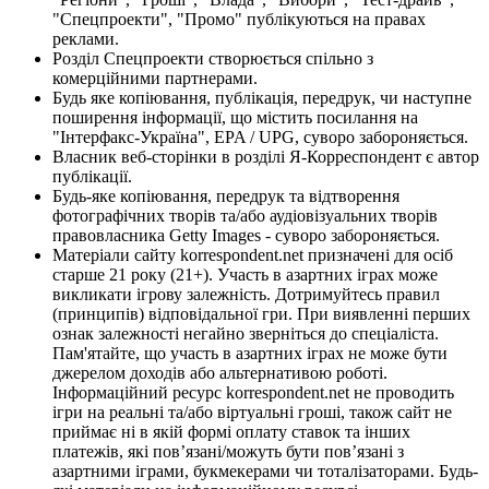
"Спецпроекти", "Промо" публікуються на правах
реклами.
Розділ Спецпроекти створюється спільно з
комерційними партнерами.
Будь яке копіювання, публікація, передрук, чи наступне
поширення інформації, що містить посилання на
"Інтерфакс-Україна", EPA / UPG, суворо забороняється.
Власник веб-сторінки в розділі Я-Корреспондент є автор
публікації.
Будь-яке копіювання, передрук та відтворення
фотографічних творів та/або аудіовізуальних творів
правовласника Getty Images - суворо забороняється.
Матеріали сайту korrespondent.net призначені для осіб
старше 21 року (21+). Участь в азартних іграх може
викликати ігрову залежність. Дотримуйтесь правил
(принципів) відповідальної гри. При виявленні перших
ознак залежності негайно зверніться до спеціаліста.
Пам'ятайте, що участь в азартних іграх не може бути
джерелом доходів або альтернативою роботі.
Інформаційний ресурс korrespondent.net не проводить
ігри на реальні та/або віртуальні гроші, також сайт не
приймає ні в якій формі оплату ставок та інших
платежів, які пов’язані/можуть бути пов’язані з
азартними іграми, букмекерами чи тоталізаторами. Будь-