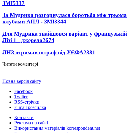
ЗМІ
5337
За Мудрика розгорнулася боротьба між трьома
клубами АПЛ - ЗМІ
3344
Для Мудрика знайшовся варіант у французькій
Лізі 1 - джерело
2674
ЛНЗ отримав штраф від УЄФА
2381
Читати коментарі
Повна версія сайту
Facebook
Twitter
RSS-стрічки
E-mail розсилка
Контакти
Реклама на сайті
Використання матеріалів korrespondent.net