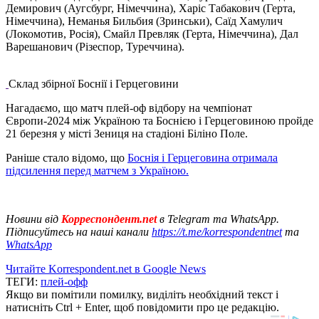
Демирович (Аугсбург, Німеччина), Харіс Табакович (Герта,
Німеччина), Неманья Бильбия (Зринськи), Саїд Хамулич
(Локомотив, Росія), Смайл Превляк (Герта, Німеччина), Дал
Варешанович (Різеспор, Туреччина).
Склад збірної Боснії і Герцеговини
Нагадаємо, що матч плей-оф відбору на чемпіонат
Європи-2024 між Україною та Боснією і Герцеговиною пройде
21 березня у місті Зениця на стадіоні Біліно Поле.
Раніше стало відомо, що
Боснія і Герцеговина отримала
підсилення перед матчем з Україною.
Новини від
Корреспондент.net
в Telegram та WhatsApp.
Підписуйтесь на наші канали
https://t.me/korrespondentnet
та
WhatsApp
Читайте Korrespondent.net в Google News
ТЕГИ:
плей-офф
Якщо ви помітили помилку, виділіть необхідний текст і
натисніть Ctrl + Enter, щоб повідомити про це редакцію.