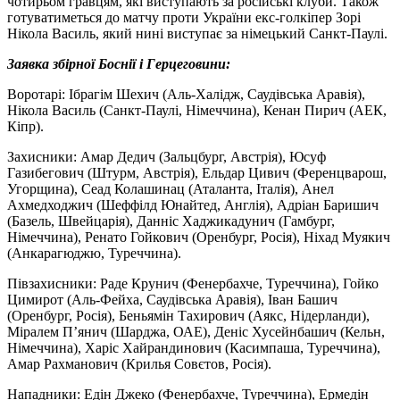
чотирьом гравцям, які виступають за російські клуби. Також
готуватиметься до матчу проти України екс-голкіпер Зорі
Нікола Василь, який нині виступає за німецький Санкт-Паулі.
Заявка збірної Боснії і Герцеговини:
Воротарі: Ібрагім Шехич (Аль-Халідж, Саудівська Аравія),
Нікола Василь (Санкт-Паулі, Німеччина), Кенан Пирич (АЕК,
Кіпр).
Захисники: Амар Дедич (Зальцбург, Австрія), Юсуф
Газибегович (Штурм, Австрія), Ельдар Цивич (Ференцварош,
Угорщина), Сеад Колашинац (Аталанта, Італія), Анел
Ахмедходжич (Шеффілд Юнайтед, Англія), Адріан Баришич
(Базель, Швейцарія), Данніс Хаджикадунич (Гамбург,
Німеччина), Ренато Гойкович (Оренбург, Росія), Ніхад Муякич
(Анкарагюджю, Туреччина).
Півзахисники: Раде Крунич (Фенербахче, Туреччина), Гойко
Цимирот (Аль-Фейха, Саудівська Аравія), Іван Башич
(Оренбург, Росія), Беньямін Тахирович (Аякс, Нідерланди),
Міралем П’янич (Шарджа, ОАЕ), Деніс Хусейнбашич (Кельн,
Німеччина), Харіс Хайрандинович (Касимпаша, Туреччина),
Амар Рахманович (Крилья Совєтов, Росія).
Нападники: Едін Джеко (Фенербахче, Туреччина), Ермедін