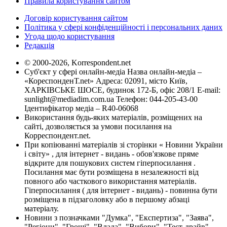
Правила користування сайтом
Договір користування сайтом
Політика у сфері конфіденційності і персональних даних
Угода щодо користування
Редакція
© 2000-2026, Korrespondent.net
Суб'єкт у сфері онлайн-медіа Назва онлайн-медіа –
«КореспонденТ.net» Адреса: 02091, місто Київ,
ХАРКІВСЬКЕ ШОСЕ, будинок 172-Б, офіс 208/1 E-mail:
sunlight@mediadim.com.ua
Телефон: 044-205-43-00
Ідентифікатор медіа – R40-06068
Використання будь-яких матеріалів, розміщених на
сайті, дозволяється за умови посилання на
Корреспондент.net.
При копіюванні матеріалів зі сторінки « Новини України
і світу» , для інтернет - видань - обов'язкове пряме
відкрите для пошукових систем гіперпосилання .
Посилання має бути розміщена в незалежності від
повного або часткового використання матеріалів.
Гіперпосилання ( для інтернет - видань) - повинна бути
розміщена в підзаголовку або в першому абзаці
матеріалу.
Новини з позначками "Думка", "Експертиза", "Заява",
"Регіони", "Гроші", "Влада", "Вибори", "Тест-драйв",