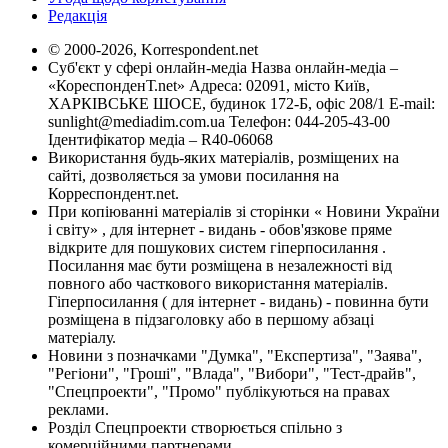
Редакція
© 2000-2026, Korrespondent.net
Суб'єкт у сфері онлайн-медіа Назва онлайн-медіа –
«КореспонденТ.net» Адреса: 02091, місто Київ,
ХАРКІВСЬКЕ ШОСЕ, будинок 172-Б, офіс 208/1 E-mail:
sunlight@mediadim.com.ua
Телефон: 044-205-43-00
Ідентифікатор медіа – R40-06068
Використання будь-яких матеріалів, розміщених на
сайті, дозволяється за умови посилання на
Корреспондент.net.
При копіюванні матеріалів зі сторінки « Новини України
і світу» , для інтернет - видань - обов'язкове пряме
відкрите для пошукових систем гіперпосилання .
Посилання має бути розміщена в незалежності від
повного або часткового використання матеріалів.
Гіперпосилання ( для інтернет - видань) - повинна бути
розміщена в підзаголовку або в першому абзаці
матеріалу.
Новини з позначками "Думка", "Експертиза", "Заява",
"Регіони", "Гроші", "Влада", "Вибори", "Тест-драйв",
"Спецпроекти", "Промо" публікуються на правах
реклами.
Розділ Спецпроекти створюється спільно з
комерційними партнерами.