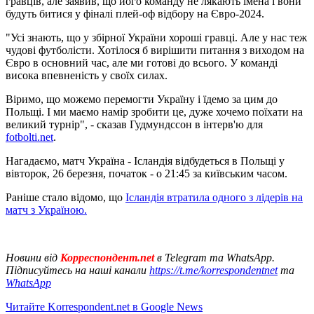
гравців, але заявив, що його команду не лякають імена і вони
будуть битися у фіналі плей-оф відбору на Євро-2024.
"Усі знають, що у збірної України хороші гравці. Але у нас теж
чудові футболісти. Хотілося б вирішити питання з виходом на
Євро в основний час, але ми готові до всього. У команді
висока впевненість у своїх силах.
Віримо, що можемо перемогти Україну і їдемо за цим до
Польщі. І ми маємо намір зробити це, дуже хочемо поїхати на
великий турнір", - сказав Гудмундссон в інтерв'ю для
fotbolti.net
.
Нагадаємо, матч Україна - Ісландія відбудеться в Польщі у
вівторок, 26 березня, початок - о 21:45 за київським часом.
Раніше стало відомо, що
Ісландія втратила одного з лідерів на
матч з Україною.
Новини від
Корреспондент.net
в Telegram та WhatsApp.
Підписуйтесь на наші канали
https://t.me/korrespondentnet
та
WhatsApp
Читайте Korrespondent.net в Google News