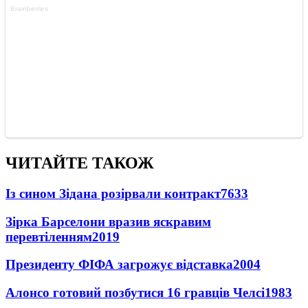
ЧИТАЙТЕ ТАКОЖ
Із сином Зідана розірвали контракт
7633
Зірка Барселони вразив яскравим
перевтіленням
2019
Президенту ФІФА загрожує відставка
2004
Алонсо готовий позбутися 16 гравців Челсі
1983