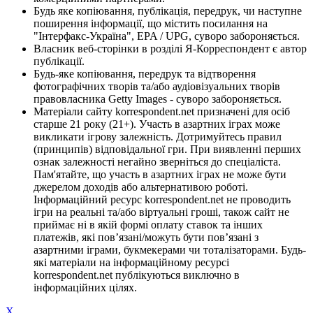
Будь яке копіювання, публікація, передрук, чи наступне
поширення інформації, що містить посилання на
"Інтерфакс-Україна", EPA / UPG, суворо забороняється.
Власник веб-сторінки в розділі Я-Корреспондент є автор
публікації.
Будь-яке копіювання, передрук та відтворення
фотографічних творів та/або аудіовізуальних творів
правовласника Getty Images - суворо забороняється.
Матеріали сайту korrespondent.net призначені для осіб
старше 21 року (21+). Участь в азартних іграх може
викликати ігрову залежність. Дотримуйтесь правил
(принципів) відповідальної гри. При виявленні перших
ознак залежності негайно зверніться до спеціаліста.
Пам'ятайте, що участь в азартних іграх не може бути
джерелом доходів або альтернативою роботі.
Інформаційний ресурс korrespondent.net не проводить
ігри на реальні та/або віртуальні гроші, також сайт не
приймає ні в якій формі оплату ставок та інших
платежів, які пов’язані/можуть бути пов’язані з
азартними іграми, букмекерами чи тоталізаторами. Будь-
які матеріали на інформаційному ресурсі
korrespondent.net публікуються виключно в
інформаційних цілях.
X