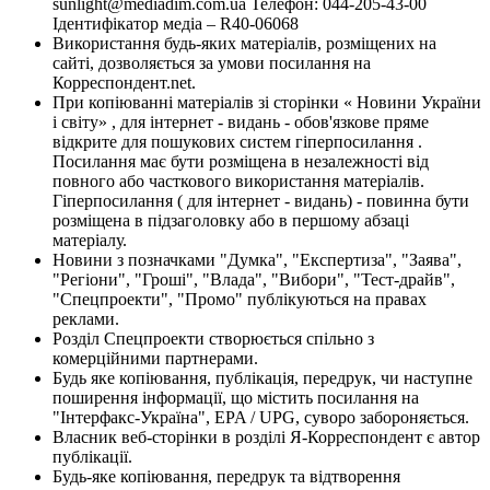
sunlight@mediadim.com.ua
Телефон: 044-205-43-00
Ідентифікатор медіа – R40-06068
Використання будь-яких матеріалів, розміщених на
сайті, дозволяється за умови посилання на
Корреспондент.net.
При копіюванні матеріалів зі сторінки « Новини України
і світу» , для інтернет - видань - обов'язкове пряме
відкрите для пошукових систем гіперпосилання .
Посилання має бути розміщена в незалежності від
повного або часткового використання матеріалів.
Гіперпосилання ( для інтернет - видань) - повинна бути
розміщена в підзаголовку або в першому абзаці
матеріалу.
Новини з позначками "Думка", "Експертиза", "Заява",
"Регіони", "Гроші", "Влада", "Вибори", "Тест-драйв",
"Спецпроекти", "Промо" публікуються на правах
реклами.
Розділ Спецпроекти створюється спільно з
комерційними партнерами.
Будь яке копіювання, публікація, передрук, чи наступне
поширення інформації, що містить посилання на
"Інтерфакс-Україна", EPA / UPG, суворо забороняється.
Власник веб-сторінки в розділі Я-Корреспондент є автор
публікації.
Будь-яке копіювання, передрук та відтворення