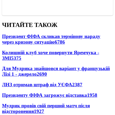
ЧИТАЙТЕ ТАКОЖ
Президент ФІФА скликав термінову нараду
через кризову ситуацію
6786
Колишній клуб хоче повернути Яремчука -
ЗМІ
5375
Для Мудрика знайшовся варіант у французькій
Лізі 1 - джерело
2690
ЛНЗ отримав штраф від УЄФА
2387
Президенту ФІФА загрожує відставка
1958
Мудрик провів свій перший матч після
відсторонення
1927