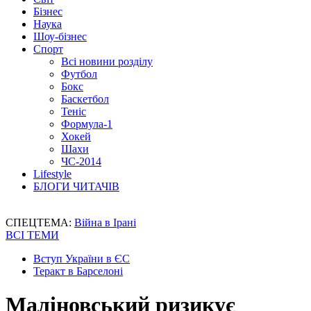
Бізнес
Наука
Шоу-бізнес
Спорт
Всі новини розділу
Футбол
Бокс
Баскетбол
Теніс
Формула-1
Хокей
Шахи
ЧС-2014
Lifestyle
БЛОГИ ЧИТАЧІВ
СПЕЦТЕМА:
Війна в Ірані
ВСІ ТЕМИ
Вступ України в ЄС
Теракт в Барселоні
Маліновський ризикує