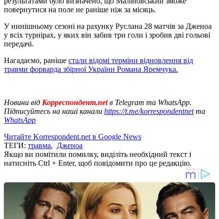
результатами було визначено, що Маліновський зможе
повернутися на поле не раніше ніж за місяць.
У нинішньому сезоні на рахунку Руслана 28 матчів за Дженоа
у всіх турнірах, у яких він забив три голи і зробив дві гольові
передачі.
Нагадаємо, раніше
стали відомі терміни відновлення від
травми форварда збірної України Романа Яремчука.
Новини від
Корреспондент.net
в Telegram та WhatsApp.
Підписуйтесь на наші канали
https://t.me/korrespondentnet
та
WhatsApp
Читайте Korrespondent.net в Google News
ТЕГИ:
травма
,
Дженоа
Якщо ви помітили помилку, виділіть необхідний текст і
натисніть Ctrl + Enter, щоб повідомити про це редакцію.