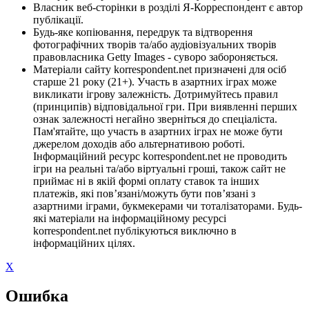
Власник веб-сторінки в розділі Я-Корреспондент є автор
публікації.
Будь-яке копіювання, передрук та відтворення
фотографічних творів та/або аудіовізуальних творів
правовласника Getty Images - суворо забороняється.
Матеріали сайту korrespondent.net призначені для осіб
старше 21 року (21+). Участь в азартних іграх може
викликати ігрову залежність. Дотримуйтесь правил
(принципів) відповідальної гри. При виявленні перших
ознак залежності негайно зверніться до спеціаліста.
Пам'ятайте, що участь в азартних іграх не може бути
джерелом доходів або альтернативою роботі.
Інформаційний ресурс korrespondent.net не проводить
ігри на реальні та/або віртуальні гроші, також сайт не
приймає ні в якій формі оплату ставок та інших
платежів, які пов’язані/можуть бути пов’язані з
азартними іграми, букмекерами чи тоталізаторами. Будь-
які матеріали на інформаційному ресурсі
korrespondent.net публікуються виключно в
інформаційних цілях.
X
Ошибка