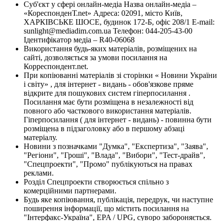
Суб'єкт у сфері онлайн-медіа Назва онлайн-медіа –
«КореспонденТ.net» Адреса: 02091, місто Київ,
ХАРКІВСЬКЕ ШОСЕ, будинок 172-Б, офіс 208/1 E-mail:
sunlight@mediadim.com.ua
Телефон: 044-205-43-00
Ідентифікатор медіа – R40-06068
Використання будь-яких матеріалів, розміщених на
сайті, дозволяється за умови посилання на
Корреспондент.net.
При копіюванні матеріалів зі сторінки « Новини України
і світу» , для інтернет - видань - обов'язкове пряме
відкрите для пошукових систем гіперпосилання .
Посилання має бути розміщена в незалежності від
повного або часткового використання матеріалів.
Гіперпосилання ( для інтернет - видань) - повинна бути
розміщена в підзаголовку або в першому абзаці
матеріалу.
Новини з позначками "Думка", "Експертиза", "Заява",
"Регіони", "Гроші", "Влада", "Вибори", "Тест-драйв",
"Спецпроекти", "Промо" публікуються на правах
реклами.
Розділ Спецпроекти створюється спільно з
комерційними партнерами.
Будь яке копіювання, публікація, передрук, чи наступне
поширення інформації, що містить посилання на
"Інтерфакс-Україна", EPA / UPG, суворо забороняється.