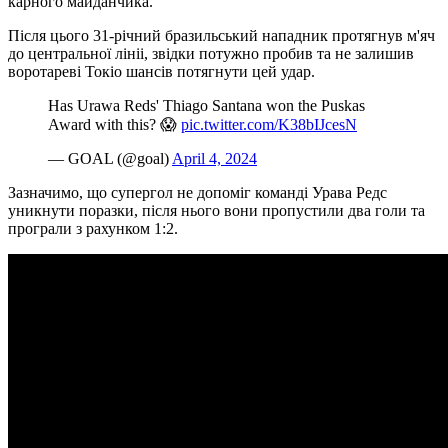
карного майданчика.
Після цього 31-річний бразильський нападник протягнув м'яч
до центральної лініі, звідки потужно пробив та не залишив
воротареві Токіо шансів потягнути цей удар.
Has Urawa Reds' Thiago Santana won the Puskas
Award with this? 😱
pic.twitter.com/K38bIJcesN
— GOAL (@goal)
April 4, 2024
Зазначимо, що супергол не допоміг команді Урава Редс
уникнути поразки, після нього вони пропустили два голи та
програли з рахунком 1:2.