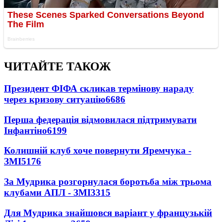
ЧИТАЙТЕ ТАКОЖ
Президент ФІФА скликав термінову нараду
через кризову ситуацію
6686
Перша федерація відмовилася підтримувати
Інфантіно
6199
Колишній клуб хоче повернути Яремчука -
ЗМІ
5176
За Мудрика розгорнулася боротьба між трьома
клубами АПЛ - ЗМІ
3315
Для Мудрика знайшовся варіант у французькій