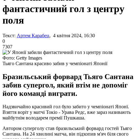
фантастичний гол з центру
поля
Текст:
Артем Карабец
, 4 квітня 2024, 16:30
0
7307
Фото: Getty Images
Тьяго Сантана красиво забив у чемпіонаті Японії
Бразильський форвард Тьяго Сантана
забив супергол, який втім не допоміг
його команді виграти.
Надзвичайно красивий гол було забито у чемпіонаті Японї.
Взяття воріт у матчі Токіо - Урава Редс, вже зараз називають
майбутнім володарем премії Пушкаша.
Автором суперголу став бразильський форвард гостей Тьяго
Сантана. На 24 хвилині матча, він підхопив м'яч біля свого