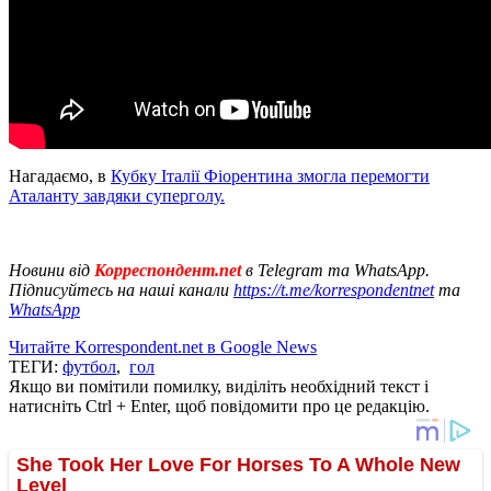
Нагадаємо, в
Кубку Італії Фіорентина змогла перемогти
Аталанту завдяки суперголу.
Новини від
Корреспондент.net
в Telegram та WhatsApp.
Підписуйтесь на наші канали
https://t.me/korrespondentnet
та
WhatsApp
Читайте Korrespondent.net в Google News
ТЕГИ:
футбол
,
гол
Якщо ви помітили помилку, виділіть необхідний текст і
натисніть Ctrl + Enter, щоб повідомити про це редакцію.