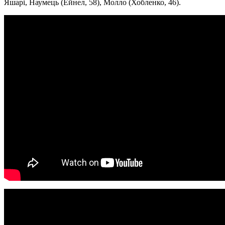
Яшарі, Наумець (Ейнел, 58), Молло (Хобленко, 46).