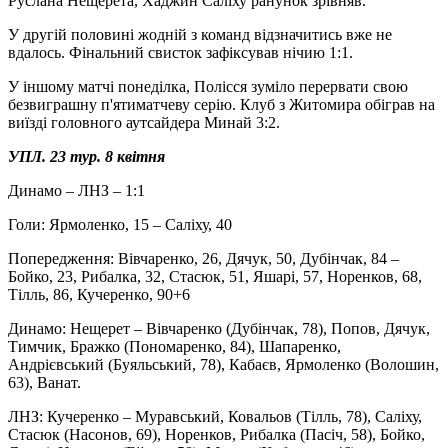
Руслана Нещерета, Хаджин Саліху ранунок зрівняв.
У другій половині жодній з команд відзначитись вже не
вдалось. Фінальний свисток зафіксував нічию 1:1.
У іншому матчі понеділка, Полісся зуміло перервати свою
безвиграшну п'ятиматчеву серію. Клуб з Житомира обіграв на
виїзді головного аутсайдера Минай 3:2.
УПЛ. 23 тур. 8 квітня
Динамо – ЛНЗ – 1:1
Голи: Ярмоленко, 15 – Саліху, 40
Попередження: Вівчаренко, 26, Дячук, 50, Дубінчак, 84 –
Бойко, 23, Рибалка, 32, Стасюк, 51, Яшарі, 57, Норенков, 68,
Тілль, 86, Кучеренко, 90+6
Динамо: Нещерет – Вівчаренко (Дубінчак, 78), Попов, Дячук,
Тимчик, Бражко (Пономаренко, 84), Шапаренко,
Андрієвський (Буяльський, 78), Кабаєв, Ярмоленко (Волошин,
63), Ванат.
ЛНЗ: Кучеренко – Муравський, Ковальов (Тілль, 78), Саліху,
Стасюк (Насонов, 69), Норенков, Рибалка (Пасіч, 58), Бойко,