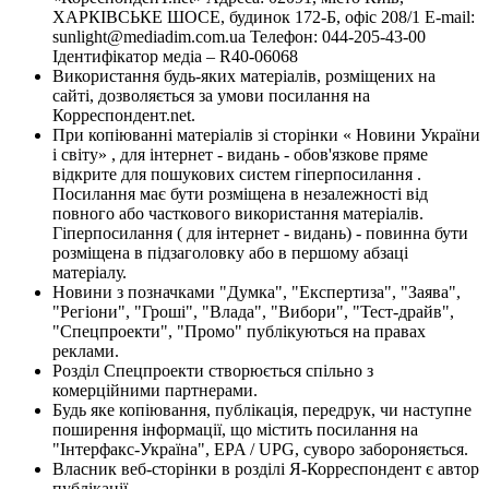
ХАРКІВСЬКЕ ШОСЕ, будинок 172-Б, офіс 208/1 E-mail:
sunlight@mediadim.com.ua
Телефон: 044-205-43-00
Ідентифікатор медіа – R40-06068
Використання будь-яких матеріалів, розміщених на
сайті, дозволяється за умови посилання на
Корреспондент.net.
При копіюванні матеріалів зі сторінки « Новини України
і світу» , для інтернет - видань - обов'язкове пряме
відкрите для пошукових систем гіперпосилання .
Посилання має бути розміщена в незалежності від
повного або часткового використання матеріалів.
Гіперпосилання ( для інтернет - видань) - повинна бути
розміщена в підзаголовку або в першому абзаці
матеріалу.
Новини з позначками "Думка", "Експертиза", "Заява",
"Регіони", "Гроші", "Влада", "Вибори", "Тест-драйв",
"Спецпроекти", "Промо" публікуються на правах
реклами.
Розділ Спецпроекти створюється спільно з
комерційними партнерами.
Будь яке копіювання, публікація, передрук, чи наступне
поширення інформації, що містить посилання на
"Інтерфакс-Україна", EPA / UPG, суворо забороняється.
Власник веб-сторінки в розділі Я-Корреспондент є автор
публікації.