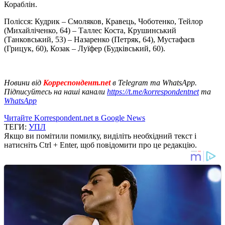
Кораблін.
Полісся: Кудрик – Смоляков, Кравець, Чоботенко, Тейлор
(Михайліченко, 64) – Таллес Коста, Крушинський
(Танковський, 53) – Назаренко (Петряк, 64), Мустафаєв
(Грицук, 60), Козак – Луїфер (Будківський, 60).
Новини від
Корреспондент.net
в Telegram та WhatsApp.
Підписуйтесь на наші канали
https://t.me/korrespondentnet
та
WhatsApp
Читайте Korrespondent.net в Google News
ТЕГИ:
УПЛ
Якщо ви помітили помилку, виділіть необхідний текст і
натисніть Ctrl + Enter, щоб повідомити про це редакцію.