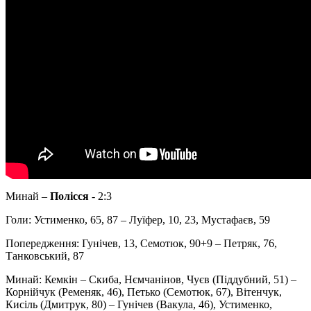
Минай –
Полісся
- 2:3
Голи: Устименко, 65, 87 – Луїфер, 10, 23, Мустафаєв, 59
Попередження: Гунічев, 13, Семотюк, 90+9 – Петряк, 76,
Танковський, 87
Минай: Кемкін – Скиба, Нємчанінов, Чуєв (Піддубний, 51) –
Корнійчук (Ременяк, 46), Петько (Семотюк, 67), Вітенчук,
Кисіль (Дмитрук, 80) – Гунічев (Вакула, 46), Устименко,