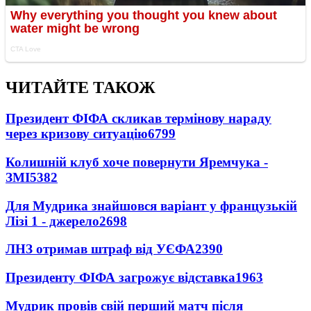
ЧИТАЙТЕ ТАКОЖ
Президент ФІФА скликав термінову нараду
через кризову ситуацію
6799
Колишній клуб хоче повернути Яремчука -
ЗМІ
5382
Для Мудрика знайшовся варіант у французькій
Лізі 1 - джерело
2698
ЛНЗ отримав штраф від УЄФА
2390
Президенту ФІФА загрожує відставка
1963
Мудрик провів свій перший матч після