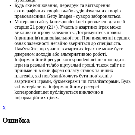
Будь-яке копіювання, передрук та відтворення
фотографічних творів та/або аудіовізуальних творів
правовласника Getty Images - суворо забороняється.
Матеріали сайту korrespondent.net призначені для осіб
старше 21 року (21+). Участь в азартних іграх може
викликати ігрову залежність. Дотримуйтесь правил
(принципів) відповідальної гри. При виявленні перших
ознак залежності негайно зверніться до спеціаліста.
Пам'ятайте, що участь в азартних іграх не може бути
джерелом доходів або альтернативою роботі.
Інформаційний ресурс korrespondent.net не проводить
ігри на реальні та/або віртуальні гроші, також сайт не
приймає ні в якій формі оплату ставок та інших
платежів, які пов’язані/можуть бути пов’язані з
азартними іграми, букмекерами чи тоталізаторами. Будь-
які матеріали на інформаційному ресурсі
korrespondent.net публікуються виключно в
інформаційних цілях.
X
Ошибка