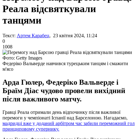
Реала відсвяткували
танцями
Текст:
Артем Карабец
, 23 квітня 2024, 11:24
0
1008
Фото: Getty Images
Федеріко Вальверде навчився турецьким танцям і смажити
м'ясо
Арда Гюлер, Федеріко Вальверде і
Браїм Діас чудово провели вихідний
після важливого матчу.
Гравці Реала отримали день відпочинку після важливої
перемоги у чемпіонаті Іспанії над Барселоною. Нагадаємо,
мадридці вже у доданий арбітром час забили переможний гол
принциповому супернику.