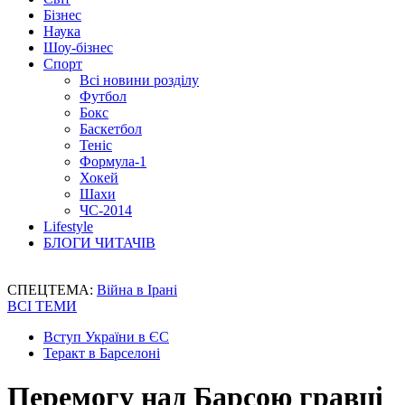
Бізнес
Наука
Шоу-бізнес
Спорт
Всі новини розділу
Футбол
Бокс
Баскетбол
Теніс
Формула-1
Хокей
Шахи
ЧС-2014
Lifestyle
БЛОГИ ЧИТАЧІВ
СПЕЦТЕМА:
Війна в Ірані
ВСІ ТЕМИ
Вступ України в ЄС
Теракт в Барселоні
Перемогу над Барсою гравці