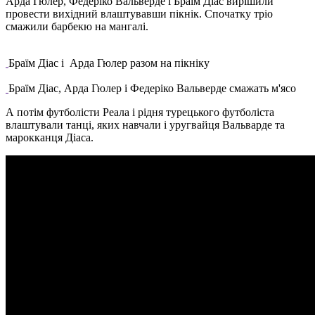
Арда Гюлер, Федеріко Вальверде і Браїм Діас вирішили
провести вихідний влаштувавши пікнік. Спочатку тріо
смажили барбекю на мангалі.
Браїм Діас і Арда Гюлер разом на пікніку
Браїм Діас, Арда Гюлер і Федеріко Вальверде смажать м'ясо
А потім футболісти Реала і рідня турецького футболіста
влаштували танці, яких навчали і уругвайця Вальварде та
марокканця Діаса.