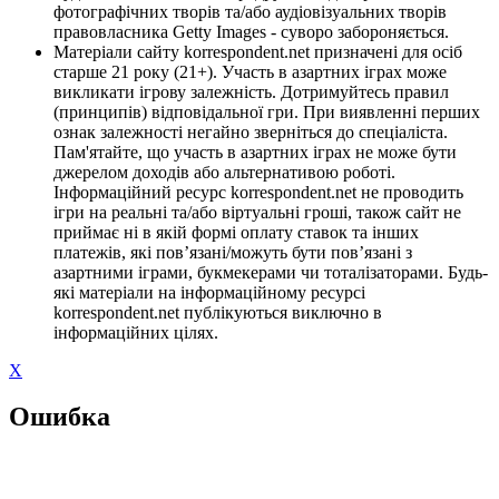
фотографічних творів та/або аудіовізуальних творів
правовласника Getty Images - суворо забороняється.
Матеріали сайту korrespondent.net призначені для осіб
старше 21 року (21+). Участь в азартних іграх може
викликати ігрову залежність. Дотримуйтесь правил
(принципів) відповідальної гри. При виявленні перших
ознак залежності негайно зверніться до спеціаліста.
Пам'ятайте, що участь в азартних іграх не може бути
джерелом доходів або альтернативою роботі.
Інформаційний ресурс korrespondent.net не проводить
ігри на реальні та/або віртуальні гроші, також сайт не
приймає ні в якій формі оплату ставок та інших
платежів, які пов’язані/можуть бути пов’язані з
азартними іграми, букмекерами чи тоталізаторами. Будь-
які матеріали на інформаційному ресурсі
korrespondent.net публікуються виключно в
інформаційних цілях.
X
Ошибка