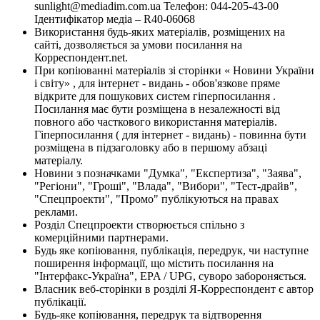
sunlight@mediadim.com.ua
Телефон: 044-205-43-00
Ідентифікатор медіа – R40-06068
Використання будь-яких матеріалів, розміщених на
сайті, дозволяється за умови посилання на
Корреспондент.net.
При копіюванні матеріалів зі сторінки « Новини України
і світу» , для інтернет - видань - обов'язкове пряме
відкрите для пошукових систем гіперпосилання .
Посилання має бути розміщена в незалежності від
повного або часткового використання матеріалів.
Гіперпосилання ( для інтернет - видань) - повинна бути
розміщена в підзаголовку або в першому абзаці
матеріалу.
Новини з позначками "Думка", "Експертиза", "Заява",
"Регіони", "Гроші", "Влада", "Вибори", "Тест-драйв",
"Спецпроекти", "Промо" публікуються на правах
реклами.
Розділ Спецпроекти створюється спільно з
комерційними партнерами.
Будь яке копіювання, публікація, передрук, чи наступне
поширення інформації, що містить посилання на
"Інтерфакс-Україна", EPA / UPG, суворо забороняється.
Власник веб-сторінки в розділі Я-Корреспондент є автор
публікації.
Будь-яке копіювання, передрук та відтворення