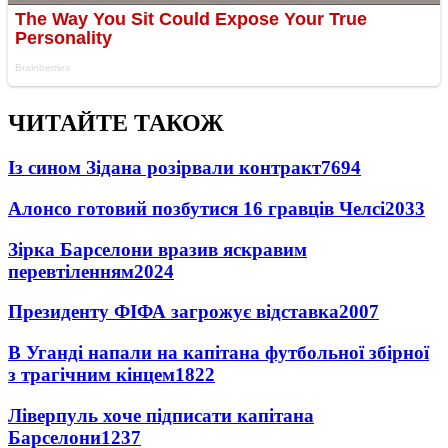
ЧИТАЙТЕ ТАКОЖ
Із сином Зідана розірвали контракт
7694
Алонсо готовий позбутися 16 гравців Челсі
2033
Зірка Барселони вразив яскравим
перевтіленням
2024
Президенту ФІФА загрожує відставка
2007
В Уганді напали на капітана футбольної збірної
з трагічним кінцем
1822
Ліверпуль хоче підписати капітана
Барселони
1237