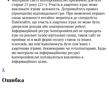
Матеріали сайту korrespondent.net призначені для осіб
старше 21 року (21+). Участь в азартних іграх може
викликати ігрову залежність. Дотримуйтесь правил
(принципів) відповідальної гри. При виявленні перших
ознак залежності негайно зверніться до спеціаліста.
Пам'ятайте, що участь в азартних іграх не може бути
джерелом доходів або альтернативою роботі.
Інформаційний ресурс korrespondent.net не проводить
ігри на реальні та/або віртуальні гроші, також сайт не
приймає ні в якій формі оплату ставок та інших
платежів, які пов’язані/можуть бути пов’язані з
азартними іграми, букмекерами чи тоталізаторами. Будь-
які матеріали на інформаційному ресурсі
korrespondent.net публікуються виключно в
інформаційних цілях.
X
Ошибка