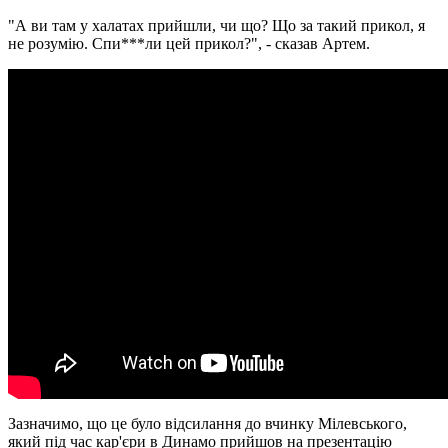
"А ви там у халатах прийшли, чи що? Що за такий прикол, я
не розумію. Спи***ли цей прикол?", - сказав Артем.
Зазначимо, що це було відсилання до вчинку Мілевського,
який під час кар'єри в Динамо прийшов на презентацію