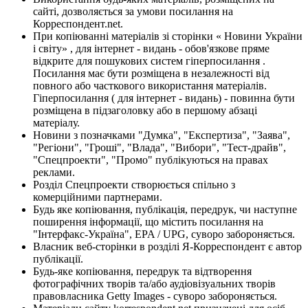
сайті, дозволяється за умови посилання на
Корреспондент.net.
При копіюванні матеріалів зі сторінки « Новини України
і світу» , для інтернет - видань - обов'язкове пряме
відкрите для пошукових систем гіперпосилання .
Посилання має бути розміщена в незалежності від
повного або часткового використання матеріалів.
Гіперпосилання ( для інтернет - видань) - повинна бути
розміщена в підзаголовку або в першому абзаці
матеріалу.
Новини з позначками "Думка", "Експертиза", "Заява",
"Регіони", "Гроші", "Влада", "Вибори", "Тест-драйв",
"Спецпроекти", "Промо" публікуються на правах
реклами.
Розділ Спецпроекти створюється спільно з
комерційними партнерами.
Будь яке копіювання, публікація, передрук, чи наступне
поширення інформації, що містить посилання на
"Інтерфакс-Україна", EPA / UPG, суворо забороняється.
Власник веб-сторінки в розділі Я-Корреспондент є автор
публікації.
Будь-яке копіювання, передрук та відтворення
фотографічних творів та/або аудіовізуальних творів
правовласника Getty Images - суворо забороняється.