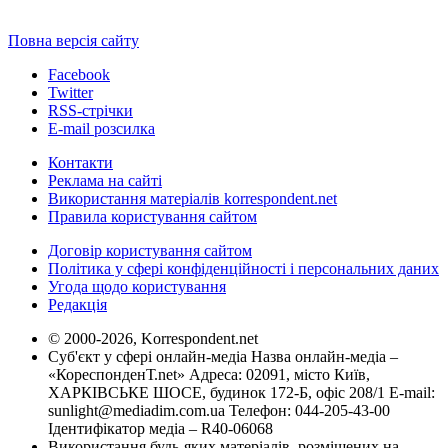
Повна версія сайту
Facebook
Twitter
RSS-стрічки
E-mail розсилка
Контакти
Реклама на сайті
Використання матеріалів korrespondent.net
Правила користування сайтом
Договір користування сайтом
Політика у сфері конфіденційності і персональних даних
Угода щодо користування
Редакція
© 2000-2026, Korrespondent.net
Суб'єкт у сфері онлайн-медіа Назва онлайн-медіа –
«КореспонденТ.net» Адреса: 02091, місто Київ,
ХАРКІВСЬКЕ ШОСЕ, будинок 172-Б, офіс 208/1 E-mail:
sunlight@mediadim.com.ua
Телефон: 044-205-43-00
Ідентифікатор медіа – R40-06068
Використання будь-яких матеріалів, розміщених на