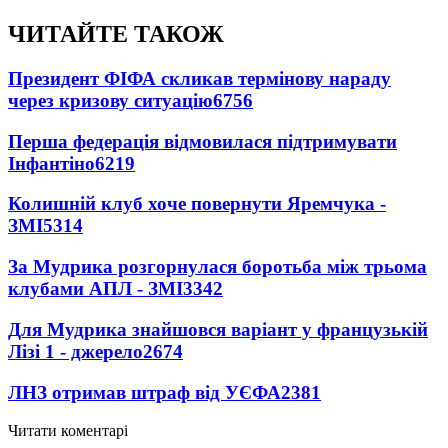
ЧИТАЙТЕ ТАКОЖ
Президент ФІФА скликав термінову нараду
через кризову ситуацію
6756
Перша федерація відмовилася підтримувати
Інфантіно
6219
Колишній клуб хоче повернути Яремчука -
ЗМІ
5314
За Мудрика розгорнулася боротьба між трьома
клубами АПЛ - ЗМІ
3342
Для Мудрика знайшовся варіант у французькій
Лізі 1 - джерело
2674
ЛНЗ отримав штраф від УЄФА
2381
Читати коментарі