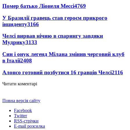
Помер батько Ліонеля Мессі
4769
У Бразилії гравець став героєм прикрого
інциденту
3166
Челсі вирвав нічию в спарингу завдяки
Мудрику
3133
Син і онук легенд Мілана змінив черговий клуб
в Італії
2408
Алонсо готовий позбутися 16 гравців Челсі
2116
Читати коментарі
Повна версія сайту
Facebook
Twitter
RSS-стрічки
E-mail розсилка