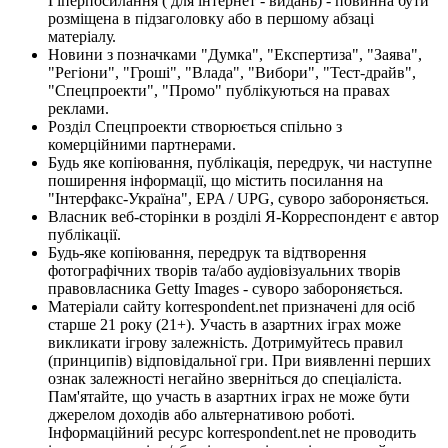
Гіперпосилання ( для інтернет - видань) - повинна бути
розміщена в підзаголовку або в першому абзаці
матеріалу.
Новини з позначками "Думка", "Експертиза", "Заява",
"Регіони", "Гроші", "Влада", "Вибори", "Тест-драйв",
"Спецпроекти", "Промо" публікуються на правах
реклами.
Розділ Спецпроекти створюється спільно з
комерційними партнерами.
Будь яке копіювання, публікація, передрук, чи наступне
поширення інформації, що містить посилання на
"Інтерфакс-Україна", EPA / UPG, суворо забороняється.
Власник веб-сторінки в розділі Я-Корреспондент є автор
публікації.
Будь-яке копіювання, передрук та відтворення
фотографічних творів та/або аудіовізуальних творів
правовласника Getty Images - суворо забороняється.
Матеріали сайту korrespondent.net призначені для осіб
старше 21 року (21+). Участь в азартних іграх може
викликати ігрову залежність. Дотримуйтесь правил
(принципів) відповідальної гри. При виявленні перших
ознак залежності негайно зверніться до спеціаліста.
Пам'ятайте, що участь в азартних іграх не може бути
джерелом доходів або альтернативою роботі.
Інформаційний ресурс korrespondent.net не проводить