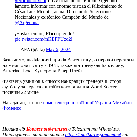
#ProfundoDolor
La Asociación del Fútbol Argentino
lamenta informar con enorme tristeza el fallecimiento de
César Luis Menotti, actual Director de Selecciones
Nacionales y ex técnico Campeón del Mundo de
@Argentina
.
¡Hasta siempre, Flaco querido!
pic.twitter.com/mKEPPUzo2l
— AFA (@afa)
May 5, 2024
Зазначимо, що Менотті привів Аргентину до першої перемоги
на Чемпіонаті світу в 1978, також він тренував Барселону,
Атлетіко, Бока Хуніорс та Рівер Плейт.
Фахівець увійшов в список найкращих тренерів в історії
футболу за версією англійського видання World Soccer,
посівши 22 місце.
Нагадаємо, раніше
помер екстренер збірної України Михайло
Фоменко.
Новини від
Корреспондент.net
в Telegram та WhatsApp.
Підписуйтесь на наші канали
https://t.me/korrespondentnet
та