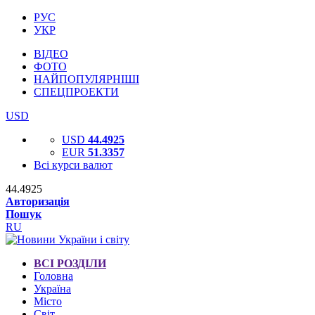
РУС
УКР
ВІДЕО
ФОТО
НАЙПОПУЛЯРНІШІ
СПЕЦПРОЕКТИ
USD
USD
44.4925
EUR
51.3357
Всі курси валют
44.4925
Авторизація
Пошук
RU
ВСІ РОЗДІЛИ
Головна
Україна
Місто
Світ