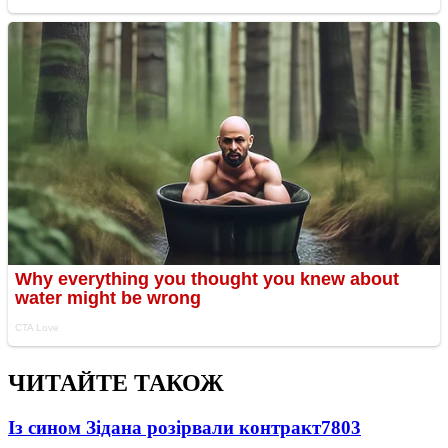
ЧИТАЙТЕ ТАКОЖ
Із сином Зідана розірвали контракт
7803