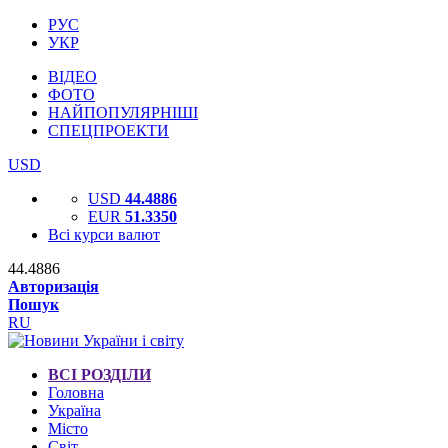
РУС
УКР
ВІДЕО
ФОТО
НАЙПОПУЛЯРНІШІ
СПЕЦПРОЕКТИ
USD
USD
44.4886
EUR
51.3350
Всі курси валют
44.4886
Авторизація
Пошук
RU
ВСІ РОЗДІЛИ
Головна
Україна
Місто
Світ