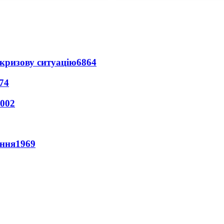
кризову ситуацію
6864
74
002
ення
1969