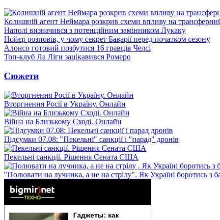
Колишній агент Неймара розкрив схеми впливу на трансферни
Наполі визначився з потенційним замінником Лукаку
Нойєр розповів, у чому секрет Баварії перед початком сезону
Алонсо готовий позбутися 16 гравців Челсі
Топ-клуб Ла Ліги зацікавився Ромеро
Сюжети
Вторгнення Росії в Україну. Онлайн
Війна на Близькому Сході. Онлайн
Підсумки 07.08: "Пекельні" санкції і "парад" дронів
Пекельні санкції. Рішення Сената США
"Полювати на лучника, а не на стрілу". Як Україні боротись з 