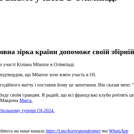
овна зірка країни допоможе своїй збірні
участі Кіліана Мбаппе в Олімпіаді.
 підтвердив, що Мбаппе хоче взяти участь в ОІ.
одійного матчу і поставив йому це запитання. Він сказав мені: "
оду своїм гравцям. Я радий, що всі французькі клуби роблять це,
а Макрона
Marca.
больному турнірі ОІ-2024.
уйтесь на наші канали
https://t.me/korrespondentnet
та
WhatsApp