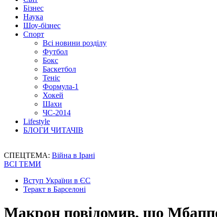
Бізнес
Наука
Шоу-бізнес
Спорт
Всі новини розділу
Футбол
Бокс
Баскетбол
Теніс
Формула-1
Хокей
Шахи
ЧС-2014
Lifestyle
БЛОГИ ЧИТАЧІВ
СПЕЦТЕМА:
Війна в Ірані
ВСІ ТЕМИ
Вступ України в ЄС
Теракт в Барселоні
Макрон повідомив, що Мбаппе 