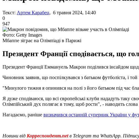
Текст:
Артем Карабец
, 6 травня 2024, 14:40
0
947
Фото: Getty Images
Мбаппе зіграє на Олімпіаді в Парижі
Президент Франції сподівається, що гол
Президент Франції Еммануель Макрон поділився інсайдом щодо 
Чиновник заявив, що поспілкувався з батьком футболіста, і той
"Минулого тижня я опинився на полі з його батьком під час благ
Я дуже сподіваюся, що всі європейські клуби нададуть таку своб
Олімпійський дух полягає в тому, щоб рости", - наводить слов
Нагадаємо, раніше
визначився останній суперник України у фут
Новини від
Корреспондент.net
в Telegram та WhatsApp. Підпис