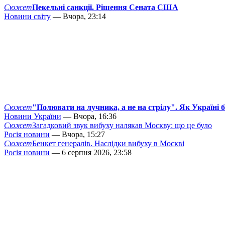
Сюжет
Пекельні санкції. Рішення Сената США
Новини світу
— Вчора, 23:14
Сюжет
"Полювати на лучника, а не на стрілу". Як Україні 
Новини України
— Вчора, 16:36
Сюжет
Загадковий звук вибуху налякав Москву: що це було
Росія новини
— Вчора, 15:27
Сюжет
Бенкет генералів. Наслідки вибуху в Москві
Росія новини
— 6 серпня 2026, 23:58