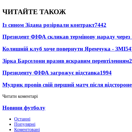
ЧИТАЙТЕ ТАКОЖ
Із сином Зідана розірвали контракт
7442
Президент ФІФА скликав термінову нараду через 
Колишній клуб хоче повернути Яремчука - ЗМІ
54
Зірка Барселони вразив яскравим перевтіленням
2
Президенту ФІФА загрожує відставка
1994
Мудрик провів свій перший матч після відсторон
Читати коментарі
Новини футболу
Останні
Популярні
Коментовані