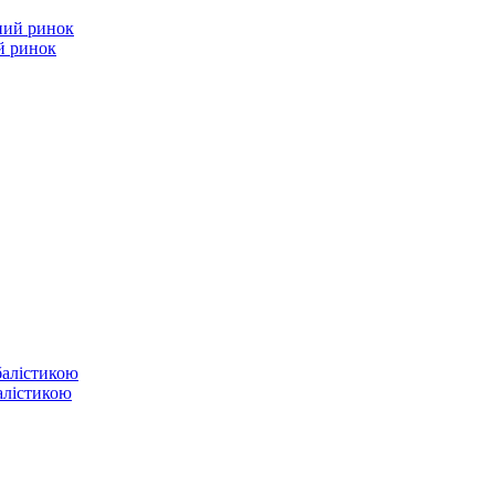
й ринок
балістикою