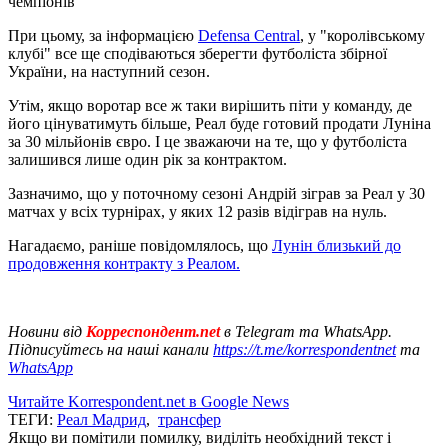
чемпіонів
При цьому, за інформацією
Defensa Central
, у "королівському
клубі" все ще сподіваються зберегти футболіста збірної
України, на наступний сезон.
Утім, якщо воротар все ж таки вирішить піти у команду, де
його цінуватимуть більше, Реал буде готовий продати Луніна
за 30 мільйонів євро. І це зважаючи на те, що у футболіста
залишився лише один рік за контрактом.
Зазначимо, що у поточному сезоні Андрій зіграв за Реал у 30
матчах у всіх турнірах, у яких 12 разів відіграв на нуль.
Нагадаємо, раніше повідомлялось, що
Лунін близький до
продовження контракту з Реалом.
Новини від
Корреспондент.net
в Telegram та WhatsApp.
Підписуйтесь на наші канали
https://t.me/korrespondentnet
та
WhatsApp
Читайте Korrespondent.net в Google News
ТЕГИ:
Реал Мадрид
,
трансфер
Якщо ви помітили помилку, виділіть необхідний текст і