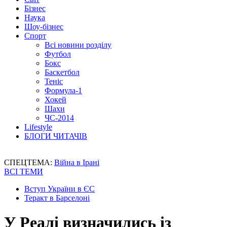
Бізнес
Наука
Шоу-бізнес
Спорт
Всі новини розділу
Футбол
Бокс
Баскетбол
Теніс
Формула-1
Хокей
Шахи
ЧС-2014
Lifestyle
БЛОГИ ЧИТАЧІВ
СПЕЦТЕМА:
Війна в Ірані
ВСІ ТЕМИ
Вступ України в ЄС
Теракт в Барселоні
У Реалі визначились із