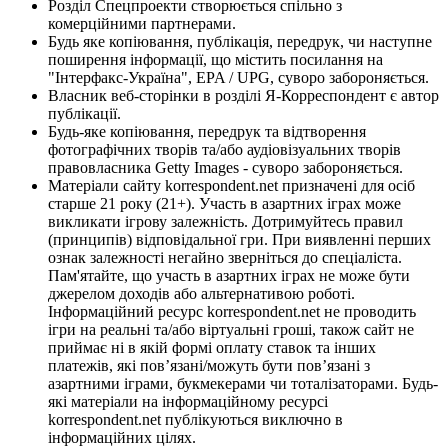
Розділ Спецпроекти створюється спільно з
комерційними партнерами.
Будь яке копіювання, публікація, передрук, чи наступне
поширення інформації, що містить посилання на
"Інтерфакс-Україна", EPA / UPG, суворо забороняється.
Власник веб-сторінки в розділі Я-Корреспондент є автор
публікації.
Будь-яке копіювання, передрук та відтворення
фотографічних творів та/або аудіовізуальних творів
правовласника Getty Images - суворо забороняється.
Матеріали сайту korrespondent.net призначені для осіб
старше 21 року (21+). Участь в азартних іграх може
викликати ігрову залежність. Дотримуйтесь правил
(принципів) відповідальної гри. При виявленні перших
ознак залежності негайно зверніться до спеціаліста.
Пам'ятайте, що участь в азартних іграх не може бути
джерелом доходів або альтернативою роботі.
Інформаційний ресурс korrespondent.net не проводить
ігри на реальні та/або віртуальні гроші, також сайт не
приймає ні в якій формі оплату ставок та інших
платежів, які пов’язані/можуть бути пов’язані з
азартними іграми, букмекерами чи тоталізаторами. Будь-
які матеріали на інформаційному ресурсі
korrespondent.net публікуються виключно в
інформаційних цілях.