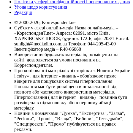
Політика у сфері конфіденційності і персональних даних
Угода щодо користування
Редакція
© 2000-2026, Korrespondent.net
Суб'єкт у сфері онлайн-медіа Назва онлайн-медіа –
«КореспонденТ.net» Адреса: 02091, місто Київ,
ХАРКІВСЬКЕ ШОСЕ, будинок 172-Б, офіс 208/1 E-mail:
sunlight@mediadim.com.ua
Телефон: 044-205-43-00
Ідентифікатор медіа – R40-06068
Використання будь-яких матеріалів, розміщених на
сайті, дозволяється за умови посилання на
Корреспондент.net.
При копіюванні матеріалів зі сторінки « Новини України
і світу» , для інтернет - видань - обов'язкове пряме
відкрите для пошукових систем гіперпосилання .
Посилання має бути розміщена в незалежності від
повного або часткового використання матеріалів.
Гіперпосилання ( для інтернет - видань) - повинна бути
розміщена в підзаголовку або в першому абзаці
матеріалу.
Новини з позначками "Думка", "Експертиза", "Заява",
"Регіони", "Гроші", "Влада", "Вибори", "Тест-драйв",
"Спецпроекти", "Промо" публікуються на правах
реклами.