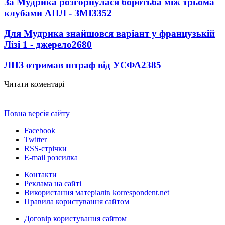
За Мудрика розгорнулася боротьба між трьома
клубами АПЛ - ЗМІ
3352
Для Мудрика знайшовся варіант у французькій
Лізі 1 - джерело
2680
ЛНЗ отримав штраф від УЄФА
2385
Читати коментарі
Повна версія сайту
Facebook
Twitter
RSS-стрічки
E-mail розсилка
Контакти
Реклама на сайті
Використання матеріалів korrespondent.net
Правила користування сайтом
Договір користування сайтом