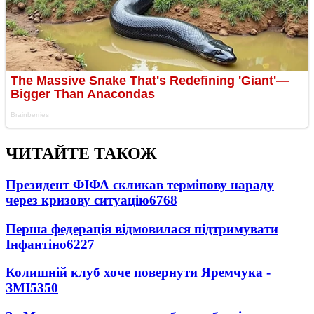
ЧИТАЙТЕ ТАКОЖ
Президент ФІФА скликав термінову нараду
через кризову ситуацію
6768
Перша федерація відмовилася підтримувати
Інфантіно
6227
Колишній клуб хоче повернути Яремчука -
ЗМІ
5350