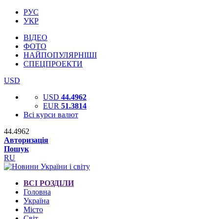
РУС
УКР
ВІДЕО
ФОТО
НАЙПОПУЛЯРНІШІ
СПЕЦПРОЕКТИ
USD
USD
44.4962
EUR
51.3814
Всі курси валют
44.4962
Авторизація
Пошук
RU
ВСІ РОЗДІЛИ
Головна
Україна
Місто
Світ