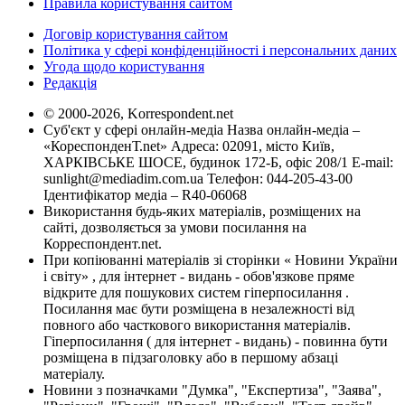
Правила користування сайтом
Договір користування сайтом
Політика у сфері конфіденційності і персональних даних
Угода щодо користування
Редакція
© 2000-2026, Korrespondent.net
Суб'єкт у сфері онлайн-медіа Назва онлайн-медіа –
«КореспонденТ.net» Адреса: 02091, місто Київ,
ХАРКІВСЬКЕ ШОСЕ, будинок 172-Б, офіс 208/1 E-mail:
sunlight@mediadim.com.ua
Телефон: 044-205-43-00
Ідентифікатор медіа – R40-06068
Використання будь-яких матеріалів, розміщених на
сайті, дозволяється за умови посилання на
Корреспондент.net.
При копіюванні матеріалів зі сторінки « Новини України
і світу» , для інтернет - видань - обов'язкове пряме
відкрите для пошукових систем гіперпосилання .
Посилання має бути розміщена в незалежності від
повного або часткового використання матеріалів.
Гіперпосилання ( для інтернет - видань) - повинна бути
розміщена в підзаголовку або в першому абзаці
матеріалу.
Новини з позначками "Думка", "Експертиза", "Заява",