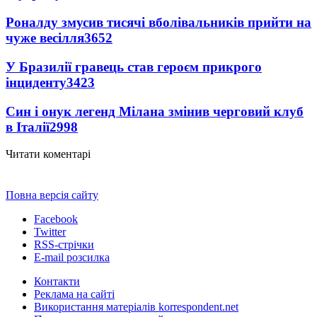
Роналду змусив тисячі вболівальників прийти на
чуже весілля
3652
У Бразилії гравець став героєм прикрого
інциденту
3423
Син і онук легенд Мілана змінив черговий клуб
в Італії
2998
Читати коментарі
Повна версія сайту
Facebook
Twitter
RSS-стрічки
E-mail розсилка
Контакти
Реклама на сайті
Використання матеріалів korrespondent.net