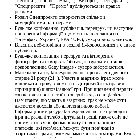
"Регіони", "Гроші", "Влада", "Вибори", "Тест-драйв",
"Спецпроекти", "Промо" публікуються на правах
реклами.
Розділ Спецпроекти створюється спільно з
комерційними партнерами.
Будь яке копіювання, публікація, передрук, чи наступне
поширення інформації, що містить посилання на
"Інтерфакс-Україна", EPA / UPG, суворо забороняється.
Власник веб-сторінки в розділі Я-Корреспондент є автор
публікації.
Будь-яке копіювання, передрук та відтворення
фотографічних творів та/або аудіовізуальних творів
правовласника Getty Images - суворо забороняється.
Матеріали сайту korrespondent.net призначені для осіб
старше 21 року (21+). Участь в азартних іграх може
викликати ігрову залежність. Дотримуйтесь правил
(принципів) відповідальної гри. При виявленні перших
ознак залежності негайно зверніться до спеціаліста.
Пам'ятайте, що участь в азартних іграх не може бути
джерелом доходів або альтернативою роботі.
Інформаційний ресурс korrespondent.net не проводить
ігри на реальні та/або віртуальні гроші, також сайт не
приймає ні в якій формі оплату ставок та інших
платежів, які пов’язані/можуть бути пов’язані з
азартними іграми, букмекерами чи тоталізаторами. Будь-