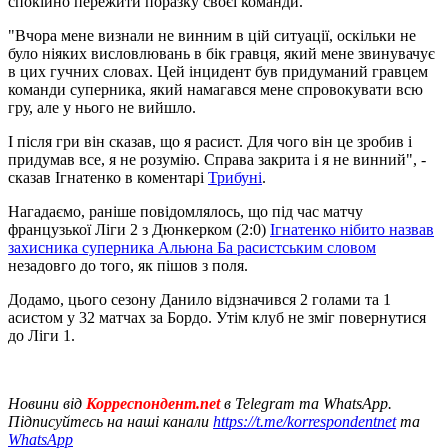
спокійно пережити поразку своєї команди.
"Вчора мене визнали не винним в цій ситуації, оскільки не
було ніяких висловлювань в бік гравця, який мене звинувачує
в цих гучних словах. Цей інцидент був придуманий гравцем
команди суперника, який намагався мене спровокувати всю
гру, але у нього не вийшло.
І після гри він сказав, що я расист. Для чого він це зробив і
придумав все, я не розумію. Справа закрита і я не винний", -
сказав Ігнатенко в коментарі
Трибуні
.
Нагадаємо, раніше повідомлялось, що під час матчу
французької Ліги 2 з Дюнкерком (2:0)
Ігнатенко нібито назвав
захисника суперника Альюна Ба расистським словом
незадовго до того, як пішов з поля.
Додамо, цього сезону Данило відзначився 2 голами та 1
асистом у 32 матчах за Бордо. Утім клуб не зміг повернутися
до Ліги 1.
Новини від
Корреспондент.net
в Telegram та WhatsApp.
Підписуйтесь на наші канали
https://t.me/korrespondentnet
та
WhatsApp