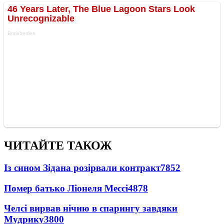
ЧИТАЙТЕ ТАКОЖ
Із сином Зідана розірвали контракт
7852
Помер батько Ліонеля Мессі
4878
Челсі вирвав нічию в спарингу завдяки
Мудрику
3800