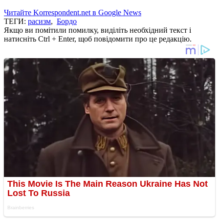
Читайте Korrespondent.net в Google News
ТЕГИ:
расизм
,
Бордо
Якщо ви помітили помилку, виділіть необхідний текст і
натисніть Ctrl + Enter, щоб повідомити про це редакцію.