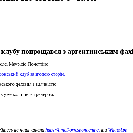
 клубу попрощався з аргентинським фахі
лсі Маурісіо Почеттіно.
онський клуб за згодою сторін.
нського фахівця з вдячністю.
 з уже колишнім тренером.
уйтесь на наші канали
https://t.me/korrespondentnet
та
WhatsApp