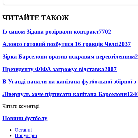
ЧИТАЙТЕ ТАКОЖ
Із сином Зідана розірвали контракт
7702
Алонсо готовий позбутися 16 гравців Челсі
2037
Зірка Барселони вразив яскравим перевтіленням
2
Президенту ФІФА загрожує відставка
2007
В Уганді напали на капітана футбольної збірної з
Ліверпуль хоче підписати капітана Барселони
124
Читати коментарі
Новини футболу
Останні
Популярні