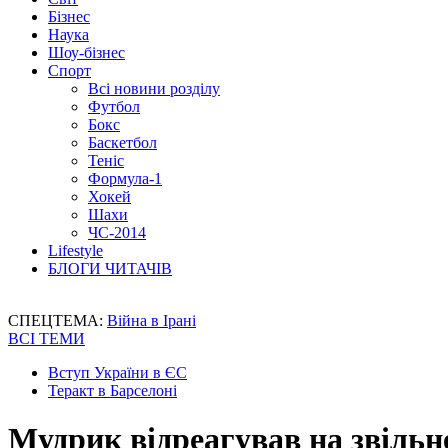
Бізнес
Наука
Шоу-бізнес
Спорт
Всі новини розділу
Футбол
Бокс
Баскетбол
Теніс
Формула-1
Хокей
Шахи
ЧС-2014
Lifestyle
БЛОГИ ЧИТАЧІВ
СПЕЦТЕМА:
Війна в Ірані
ВСІ ТЕМИ
Вступ України в ЄС
Теракт в Барселоні
Мудрик відреагував на звільн