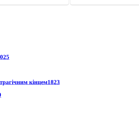
025
 трагічним кінцем
1823
0