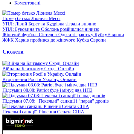
Коментовані
Помер батько Ліонеля Мессі
УПЛ: Лівий Берег та Кудрівка зіграли внічию
УПЛ: Буковина та Оболонь розійшлися нічиєю
Жіночий футбол: Сістерс з Одеси зіграють у Кубку Європи
ЖФК Харків пробився до жіночого Кубка Європи
Сюжети
Війна на Близькому Сході. Онлайн
Вторгнення Росії в Україну. Онлайн
Підсумки 08.08: Patriot буде і мінус два НПЗ
Підсумки 07.08: "Пекельні" санкції і "парад" дронів
Пекельні санкції. Рішення Сената США