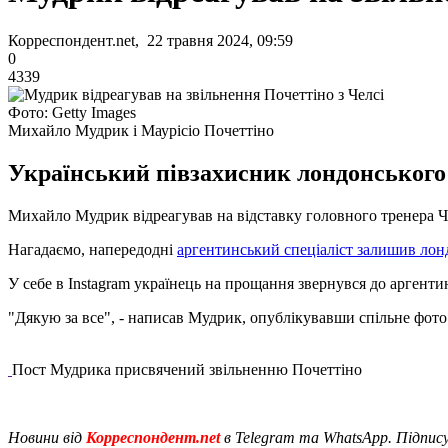
Корреспондент.net, 22 травня 2024, 09:59
0
4339
Фото: Getty Images
Михайло Мудрик і Маурісіо Почеттіно
Український півзахисник лондонського
Михайло Мудрик відреагував на відставку головного тренера Че
Нагадаємо, напередодні
аргентинський спеціаліст залишив лонд
У себе в Instagram українець на прощання звернувся до аргенти
"Дякую за все", - написав Мудрик, опублікувавши спільне фото
Пост Мудрика присвячений звільненню Почеттіно
Новини від
Корреспондент.net
в Telegram та WhatsApp. Підпис