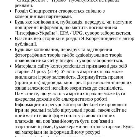
реклами.
Розділ Спецпроекти створюється спільно з
комерційними партнерами.
Будь яке копіювання, публікація, передрук, чи наступне
поширення інформації, що містить посилання на
"Інтерфакс-Україна", EPA / UPG, суворо забороняється.
Власник веб-сторінки в розділі Я-Корреспондент є автор
публікації.
Будь-яке копіювання, передрук та відтворення
фотографічних творів та/або аудіовізуальних творів
правовласника Getty Images - суворо забороняється.
Матеріали сайту korrespondent.net призначені для осіб
старше 21 року (21+). Участь в азартних іграх може
викликати ігрову залежність. Дотримуйтесь правил
(принципів) відповідальної гри. При виявленні перших
ознак залежності негайно зверніться до спеціаліста.
Пам'ятайте, що участь в азартних іграх не може бути
джерелом доходів або альтернативою роботі.
Інформаційний ресурс korrespondent.net не проводить
ігри на реальні та/або віртуальні гроші, також сайт не
приймає ні в якій формі оплату ставок та інших
платежів, які пов’язані/можуть бути пов’язані з
азартними іграми, букмекерами чи тоталізаторами. Будь-
які матеріали на інформаційному ресурсі