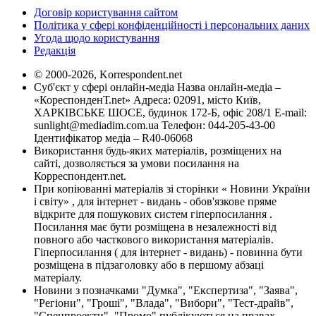
Договір користування сайтом
Політика у сфері конфіденційності і персональних даних
Угода щодо користування
Редакція
© 2000-2026, Korrespondent.net
Суб'єкт у сфері онлайн-медіа Назва онлайн-медіа –
«КореспонденТ.net» Адреса: 02091, місто Київ,
ХАРКІВСЬКЕ ШОСЕ, будинок 172-Б, офіс 208/1 E-mail:
sunlight@mediadim.com.ua
Телефон: 044-205-43-00
Ідентифікатор медіа – R40-06068
Використання будь-яких матеріалів, розміщених на
сайті, дозволяється за умови посилання на
Корреспондент.net.
При копіюванні матеріалів зі сторінки « Новини України
і світу» , для інтернет - видань - обов'язкове пряме
відкрите для пошукових систем гіперпосилання .
Посилання має бути розміщена в незалежності від
повного або часткового використання матеріалів.
Гіперпосилання ( для інтернет - видань) - повинна бути
розміщена в підзаголовку або в першому абзаці
матеріалу.
Новини з позначками "Думка", "Експертиза", "Заява",
"Регіони", "Гроші", "Влада", "Вибори", "Тест-драйв",
"Спецпроекти", "Промо" публікуються на правах