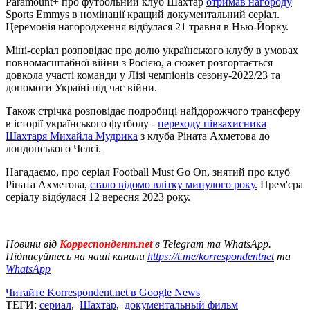
Paramount+ про футбольний клуб Шахтар
отримав нагороду
Sports Emmys в номінації кращий документальний серіал.
Церемонія нагородження відбулася 21 травня в Нью-Йорку.
Міні-серіал розповідає про долю українського клубу в умовах
повномасштабної війни з Росією, а сюжет розгортається
довкола участі команди у Лізі чемпіонів сезону-2022/23 та
допомоги Україні під час війни.
Також стрічка розповідає подробиці найдорожчого трансферу
в історії українського футболу -
переходу півзахисника
Шахтаря Михайла Мудрика
з клуба Ріната Ахметова до
лондонського Челсі.
Нагадаємо, про серіал Football Must Go On, знятий про клуб
Ріната Ахметова,
стало відомо влітку минулого року.
Прем'єра
серіалу відбулася 12 вересня 2023 року.
Новини від
Корреспондент.net
в Telegram та WhatsApp.
Підписуйтесь на наші канали
https://t.me/korrespondentnet
та
WhatsApp
Читайте Korrespondent.net в Google News
ТЕГИ:
сериал
,
Шахтар
,
документальный фильм