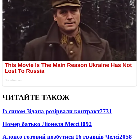
ЧИТАЙТЕ ТАКОЖ
Із сином Зідана розірвали контракт
7731
Помер батько Ліонеля Мессі
3092
Алонсо готовий позбутися 16 гравців Челсі
2058