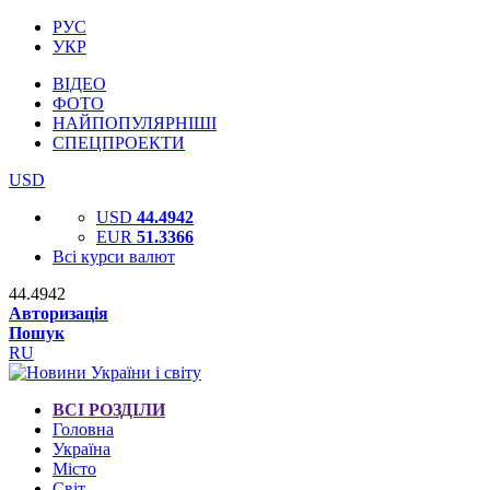
РУС
УКР
ВІДЕО
ФОТО
НАЙПОПУЛЯРНІШІ
СПЕЦПРОЕКТИ
USD
USD
44.4942
EUR
51.3366
Всі курси валют
44.4942
Авторизація
Пошук
RU
ВСІ РОЗДІЛИ
Головна
Україна
Місто
Світ