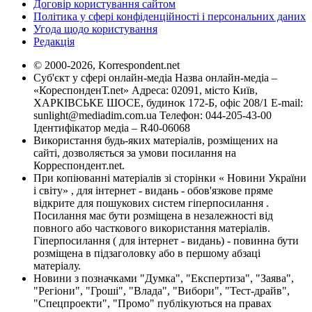
Договір користування сайтом
Політика у сфері конфіденційності і персональних даних
Угода щодо користування
Редакція
© 2000-2026, Korrespondent.net
Суб'єкт у сфері онлайн-медіа Назва онлайн-медіа –
«КореспонденТ.net» Адреса: 02091, місто Київ,
ХАРКІВСЬКЕ ШОСЕ, будинок 172-Б, офіс 208/1 E-mail:
sunlight@mediadim.com.ua
Телефон: 044-205-43-00
Ідентифікатор медіа – R40-06068
Використання будь-яких матеріалів, розміщених на
сайті, дозволяється за умови посилання на
Корреспондент.net.
При копіюванні матеріалів зі сторінки « Новини України
і світу» , для інтернет - видань - обов'язкове пряме
відкрите для пошукових систем гіперпосилання .
Посилання має бути розміщена в незалежності від
повного або часткового використання матеріалів.
Гіперпосилання ( для інтернет - видань) - повинна бути
розміщена в підзаголовку або в першому абзаці
матеріалу.
Новини з позначками "Думка", "Експертиза", "Заява",
"Регіони", "Гроші", "Влада", "Вибори", "Тест-драйв",
"Спецпроекти", "Промо" публікуються на правах