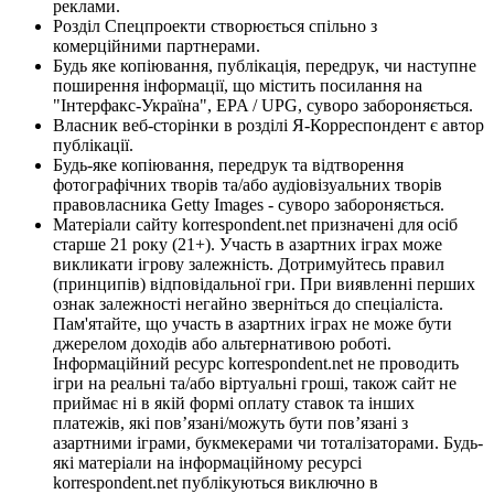
реклами.
Розділ Спецпроекти створюється спільно з
комерційними партнерами.
Будь яке копіювання, публікація, передрук, чи наступне
поширення інформації, що містить посилання на
"Інтерфакс-Україна", EPA / UPG, суворо забороняється.
Власник веб-сторінки в розділі Я-Корреспондент є автор
публікації.
Будь-яке копіювання, передрук та відтворення
фотографічних творів та/або аудіовізуальних творів
правовласника Getty Images - суворо забороняється.
Матеріали сайту korrespondent.net призначені для осіб
старше 21 року (21+). Участь в азартних іграх може
викликати ігрову залежність. Дотримуйтесь правил
(принципів) відповідальної гри. При виявленні перших
ознак залежності негайно зверніться до спеціаліста.
Пам'ятайте, що участь в азартних іграх не може бути
джерелом доходів або альтернативою роботі.
Інформаційний ресурс korrespondent.net не проводить
ігри на реальні та/або віртуальні гроші, також сайт не
приймає ні в якій формі оплату ставок та інших
платежів, які пов’язані/можуть бути пов’язані з
азартними іграми, букмекерами чи тоталізаторами. Будь-
які матеріали на інформаційному ресурсі
korrespondent.net публікуються виключно в