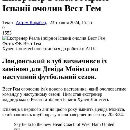
Іспанії очолив Вест Гем
Текст:
Артем Карабец
, 23 травня 2024, 15:55
0
1553
Фото: ФК Вест Гем
Хулен Лопетегі повертається до роботи в АПЛ
Лондонський клуб визначився із
заміною для Девіда Мойєса на
наступний футбольний сезон.
Вест Гем оголосив ім'я нового наставника, який очолюватиме
команду у наступному сезоні. Ним став екстренер
мадридського Реала та збірної Іспанії Хулен Лопетегі.
Іспанець з першого липня цього року змінить Девіда Мойєса,
який залишить клуб одразу після завершення сезону 2023/24.
Say hello to the new Head Coach of West Ham United