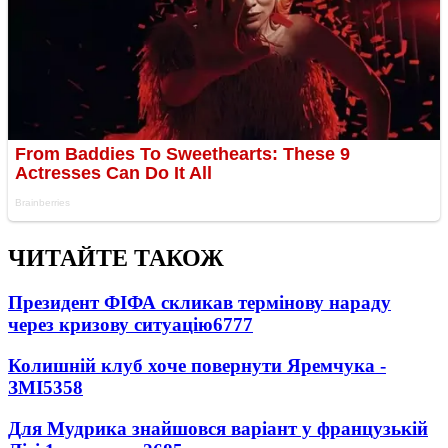
ЧИТАЙТЕ ТАКОЖ
Президент ФІФА скликав термінову нараду
через кризову ситуацію
6777
Колишній клуб хоче повернути Яремчука -
ЗМІ
5358
Для Мудрика знайшовся варіант у французькій