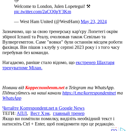
👋⁰
Welcome to London, Julen Lopetegui! ⚒️
pic.twitter.com/2aCO0pY3Km
— West Ham United (@WestHam)
May 23, 2024
Зазначимо, що за свою тренерську кар'єру Лопетегі окрім
збірної Іспанії та Реалу, очолював також Севілью та
Вулвергемптон. Саме "вовки" були останнім місцем роботи
фахівця. Він пішов з клубу у серпні 2023 року і з того часу
перебував без команди.
Нагадаємо, раніше стало відомо, що
екстренер Шахтаря
тренуватиме Мілан.
Новини від
Корреспондент.net
в Telegram та WhatsApp.
Підписуйтесь на наші канали
https://t.me/korrespondentnet
та
WhatsApp
Читайте Korrespondent.net в Google News
ТЕГИ:
АПЛ
,
Вест Хэм
,
главный тренер
Якщо ви помітили помилку, виділіть необхідний текст і
натисніть Ctrl + Enter, щоб повідомити про це редакцію.