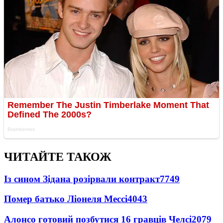
ЧИТАЙТЕ ТАКОЖ
Із сином Зідана розірвали контракт
7749
Помер батько Ліонеля Мессі
4043
Алонсо готовий позбутися 16 гравців Челсі
2079