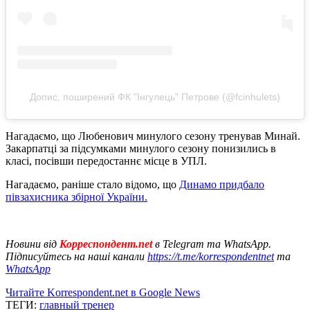
Допис, поширений ФК "Інгулець" Петрове (@fcinhulets)
Нагадаємо, що Любенович минулого сезону тренував Минай.
Закарпатці за підсумками минулого сезону понизились в
класі, посівши передостаннє місце в УПЛ.
Нагадаємо, раніше стало відомо, що
Динамо придбало
півзахисника збірної України.
Новини від
Корреспондент.net
в Telegram та WhatsApp.
Підписуйтесь на наші канали
https://t.me/korrespondentnet
та
WhatsApp
Читайте Korrespondent.net в Google News
ТЕГИ:
главный тренер