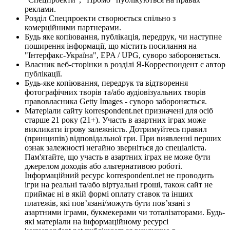
реклами.
Розділ Спецпроекти створюється спільно з
комерційними партнерами.
Будь яке копіювання, публікація, передрук, чи наступне
поширення інформації, що містить посилання на
"Інтерфакс-Україна", EPA / UPG, суворо забороняється.
Власник веб-сторінки в розділі Я-Корреспондент є автор
публікації.
Будь-яке копіювання, передрук та відтворення
фотографічних творів та/або аудіовізуальних творів
правовласника Getty Images - суворо забороняється.
Матеріали сайту korrespondent.net призначені для осіб
старше 21 року (21+). Участь в азартних іграх може
викликати ігрову залежність. Дотримуйтесь правил
(принципів) відповідальної гри. При виявленні перших
ознак залежності негайно зверніться до спеціаліста.
Пам'ятайте, що участь в азартних іграх не може бути
джерелом доходів або альтернативою роботі.
Інформаційний ресурс korrespondent.net не проводить
ігри на реальні та/або віртуальні гроші, також сайт не
приймає ні в якій формі оплату ставок та інших
платежів, які пов’язані/можуть бути пов’язані з
азартними іграми, букмекерами чи тоталізаторами. Будь-
які матеріали на інформаційному ресурсі