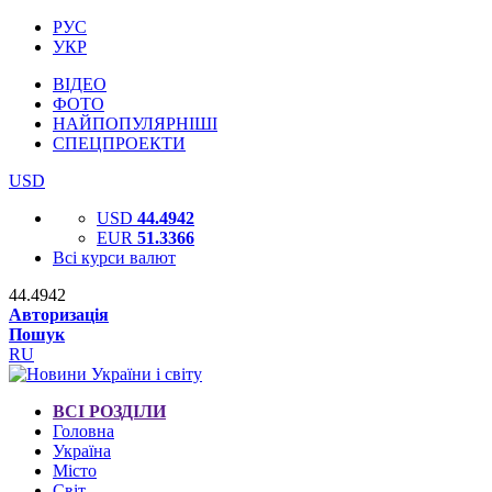
РУС
УКР
ВІДЕО
ФОТО
НАЙПОПУЛЯРНІШІ
СПЕЦПРОЕКТИ
USD
USD
44.4942
EUR
51.3366
Всі курси валют
44.4942
Авторизація
Пошук
RU
ВСІ РОЗДІЛИ
Головна
Україна
Місто
Світ