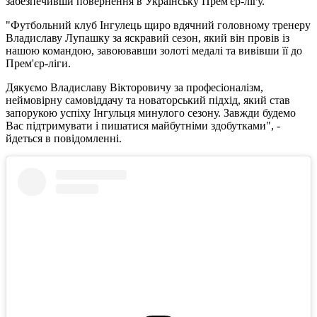
забезпечивши повернення в Українську Прем'єр-лігу.
"Футбольний клуб Інгулець щиро вдячний головному тренеру
Владиславу Лупашку за яскравий сезон, який він провів із
нашою командою, завоювавши золоті медалі та вивівши її до
Прем'єр-ліги.
Дякуємо Владиславу Вікторовичу за професіоналізм,
неймовірну самовіддачу та новаторський підхід, який став
запорукою успіху Інгульця минулого сезону. Завжди будемо
Вас підтримувати і пишатися майбутніми здобутками", -
йдеться в повідомленні.