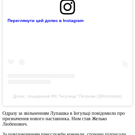
Переглянути цей допис в Instagram
Допис, поширений ФК "Інгулець" Петрове (@fcinhulets)
Одразу за звільненням Лупашка в Інгульці повідомили про
призначення нового наставника. Ним став Желько
Любенович.
За повідомленням пресслужби команди, сторони підписали