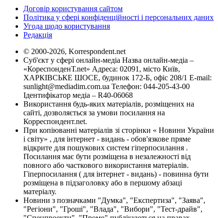
Договір користування сайтом
Політика у сфері конфіденційності і персональних даних
Угода щодо користування
Редакція
© 2000-2026, Korrespondent.net
Суб'єкт у сфері онлайн-медіа Назва онлайн-медіа –
«КореспонденТ.net» Адреса: 02091, місто Київ,
ХАРКІВСЬКЕ ШОСЕ, будинок 172-Б, офіс 208/1 E-mail:
sunlight@mediadim.com.ua
Телефон: 044-205-43-00
Ідентифікатор медіа – R40-06068
Використання будь-яких матеріалів, розміщених на
сайті, дозволяється за умови посилання на
Корреспондент.net.
При копіюванні матеріалів зі сторінки « Новини України
і світу» , для інтернет - видань - обов'язкове пряме
відкрите для пошукових систем гіперпосилання .
Посилання має бути розміщена в незалежності від
повного або часткового використання матеріалів.
Гіперпосилання ( для інтернет - видань) - повинна бути
розміщена в підзаголовку або в першому абзаці
матеріалу.
Новини з позначками "Думка", "Експертиза", "Заява",
"Регіони", "Гроші", "Влада", "Вибори", "Тест-драйв",
"Спецпроекти", "Промо" публікуються на правах