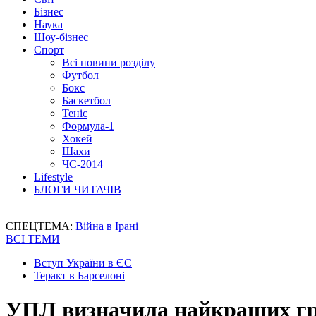
Бізнес
Наука
Шоу-бізнес
Спорт
Всі новини розділу
Футбол
Бокс
Баскетбол
Теніс
Формула-1
Хокей
Шахи
ЧС-2014
Lifestyle
БЛОГИ ЧИТАЧІВ
СПЕЦТЕМА:
Війна в Ірані
ВСІ ТЕМИ
Вступ України в ЄС
Теракт в Барселоні
УПЛ визначила найкращих грав