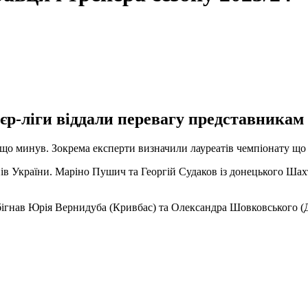
єр-ліги віддали перевагу представникам 
у що минув. Зокрема експерти визначили лауреатів чемпіонату що
ів України. Маріно Пушич та Георгій Судаков із донецького Шах
гнав Юрія Вернидуба (Кривбас) та Олександра Шовковського (Дина