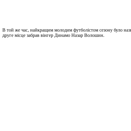
В той же час, найкращим молодим футболістом сезону було назв
друге місце забрав вінгер Динамо Назар Волошин.