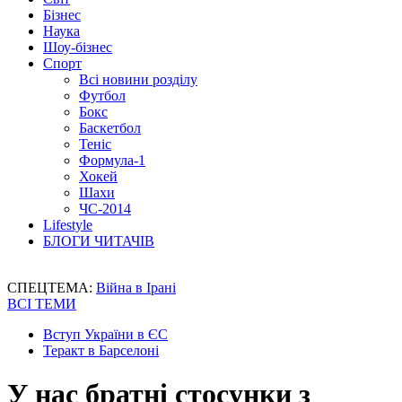
Бізнес
Наука
Шоу-бізнес
Спорт
Всі новини розділу
Футбол
Бокс
Баскетбол
Теніс
Формула-1
Хокей
Шахи
ЧС-2014
Lifestyle
БЛОГИ ЧИТАЧІВ
СПЕЦТЕМА:
Війна в Ірані
ВСІ ТЕМИ
Вступ України в ЄС
Теракт в Барселоні
У нас братні стосунки з