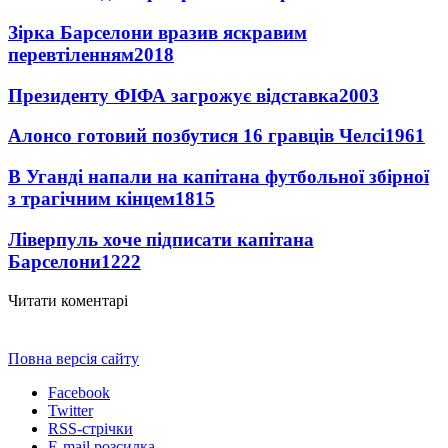
Зірка Барселони вразив яскравим
перевтіленням
2018
Президенту ФІФА загрожує відставка
2003
Алонсо готовий позбутися 16 гравців Челсі
1961
В Уганді напали на капітана футбольної збірної
з трагічним кінцем
1815
Ліверпуль хоче підписати капітана
Барселони
1222
Читати коментарі
Повна версія сайту
Facebook
Twitter
RSS-стрічки
E-mail розсилка