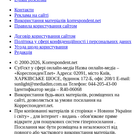
Контакти
Реклама на сайті
Використання матеріалів korrespondent.net
Правила користування сайтом
Договір користування сайтом
Політика у сфері конфіденційності і персональних даних
Угода щодо користування
Редакція
© 2000-2026, Korrespondent.net
Суб'єкт у сфері онлайн-медіа Назва онлайн-медіа –
«КореспонденТ.net» Адреса: 02091, місто Київ,
ХАРКІВСЬКЕ ШОСЕ, будинок 172-Б, офіс 208/1 E-mail:
sunlight@mediadim.com.ua
Телефон: 044-205-43-00
Ідентифікатор медіа – R40-06068
Використання будь-яких матеріалів, розміщених на
сайті, дозволяється за умови посилання на
Корреспондент.net.
При копіюванні матеріалів зі сторінки « Новини України
і світу» , для інтернет - видань - обов'язкове пряме
відкрите для пошукових систем гіперпосилання .
Посилання має бути розміщена в незалежності від
повного або часткового використання матеріалів.