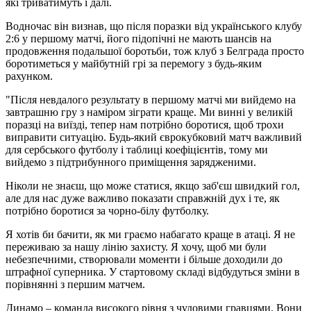
які триватимуть і далі.
Водночас він визнав, що після поразки від українського клубу
2:6 у першому матчі, його підопічні не мають шансів на
продовження подальшої боротьби, тож клуб з Белграда просто
боротиметься у майбутній грі за перемогу з будь-яким
рахунком.
"Після невдалого результату в першому матчі ми вийдемо на
завтрашню гру з наміром зіграти краще. Ми винні у великій
поразці на виїзді, тепер нам потрібно боротися, щоб трохи
виправити ситуацію. Будь-який єврокубковий матч важливий
для сербського футболу і таблиці коефіцієнтів, тому ми
вийдемо з підтрибунного приміщення зарядженими.
Ніколи не знаєш, що може статися, якщо заб'єш швидкий гол,
але для нас дуже важливо показати справжній дух і те, як
потрібно боротися за чорно-білу футболку.
Я хотів би бачити, як ми граємо набагато краще в атаці. Я не
переживаю за нашу лінію захисту. Я хочу, щоб ми були
небезпечними, створювали моменти і більше доходили до
штрафної суперника. У стартовому складі відбудуться зміни в
порівнянні з першим матчем.
Динамо – команда високого рівня з чудовими гравцями. Вони