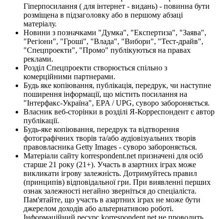
Гіперпосилання ( для інтернет - видань) - повинна бути
розміщена в підзаголовку або в першому абзаці
матеріалу.
Новини з позначками "Думка", "Експертиза", "Заява",
"Регіони", "Гроші", "Влада", "Вибори", "Тест-драйв",
"Спецпроекти", "Промо" публікуються на правах
реклами.
Розділ Спецпроекти створюється спільно з
комерційними партнерами.
Будь яке копіювання, публікація, передрук, чи наступне
поширення інформації, що містить посилання на
"Інтерфакс-Україна", EPA / UPG, суворо забороняється.
Власник веб-сторінки в розділі Я-Корреспондент є автор
публікації.
Будь-яке копіювання, передрук та відтворення
фотографічних творів та/або аудіовізуальних творів
правовласника Getty Images - суворо забороняється.
Матеріали сайту korrespondent.net призначені для осіб
старше 21 року (21+). Участь в азартних іграх може
викликати ігрову залежність. Дотримуйтесь правил
(принципів) відповідальної гри. При виявленні перших
ознак залежності негайно зверніться до спеціаліста.
Пам'ятайте, що участь в азартних іграх не може бути
джерелом доходів або альтернативою роботі.
Інформаційний ресурс korrespondent.net не проводить