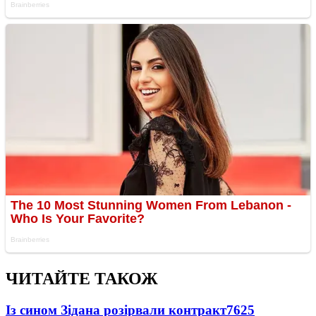
ЧИТАЙТЕ ТАКОЖ
Із сином Зідана розірвали контракт
7625