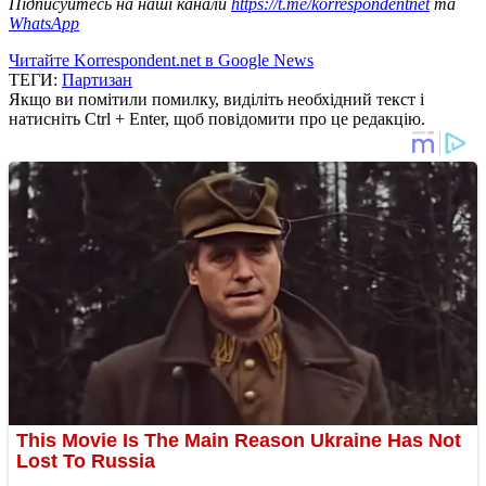
Підписуйтесь на наші канали
https://t.me/korrespondentnet
та
WhatsApp
Читайте Korrespondent.net в Google News
ТЕГИ:
Партизан
Якщо ви помітили помилку, виділіть необхідний текст і
натисніть Ctrl + Enter, щоб повідомити про це редакцію.