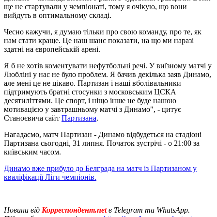
ще не стартували у чемпіонаті, тому я очікую, що вони
вийдуть в оптимальному складі.
Чесно кажучи, я думаю тільки про свою команду, про те, як
нам стати краще. Це наш шанс показати, на що ми наразі
здатні на європейській арені.
Я б не хотів коментувати нефутбольні речі. У виїзному матчі у
Любліні у нас не було проблем. Я бачив декілька заяв Динамо,
але мені це не цікаво. Партизан і наші вболівальники
підтримують братні стосунки з московським ЦСКА
десятиліттями. Це спорт, і ніщо інше не буде нашою
мотивацією у завтрашньому матчі з Динамо", - цитує
Станоєвича сайт
Партизана
.
Нагадаємо, матч Партизан - Динамо відбудеться на стадіоні
Партизана сьогодні, 31 липня. Початок зустрічі - о 21:00 за
київським часом.
Динамо вже прибуло до Белграда на матч із Партизаном у
кваліфікації Ліги чемпіонів.
Новини від
Корреспондент.net
в Telegram та WhatsApp.