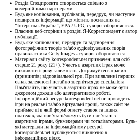
Розділ Спецпроекти створюється спільно з
комерційними партнерами.
Будь яке копіювання, публікація, передрук, чи наступне
поширення інформації, що містить посилання на
"Інтерфакс-Україна", EPA / UPG, суворо забороняється.
Власник веб-сторінки в розділі Я-Корреспондент є автор
публікації.
Будь-яке копіювання, передрук та відтворення
фотографічних творів та/або аудіовізуальних творів
правовласника Getty Images - суворо забороняється.
Матеріали сайту korrespondent.net призначені для осіб
старше 21 року (21+). Участь в азартних іграх може
викликати ігрову залежність. Дотримуйтесь правил
(принципів) відповідальної гри. При виявленні перших
ознак залежності негайно зверніться до спеціаліста.
Пам'ятайте, що участь в азартних іграх не може бути
джерелом доходів або альтернативою роботі.
Інформаційний ресурс korrespondent.net не проводить
ігри на реальні та/або віртуальні гроші, також сайт не
приймає ні в якій формі оплату ставок та інших
платежів, які пов’язані/можуть бути пов’язані з
азартними іграми, букмекерами чи тоталізаторами. Будь-
які матеріали на інформаційному ресурсі
korrespondent.net публікуються виключно в
інформаційних цілях.