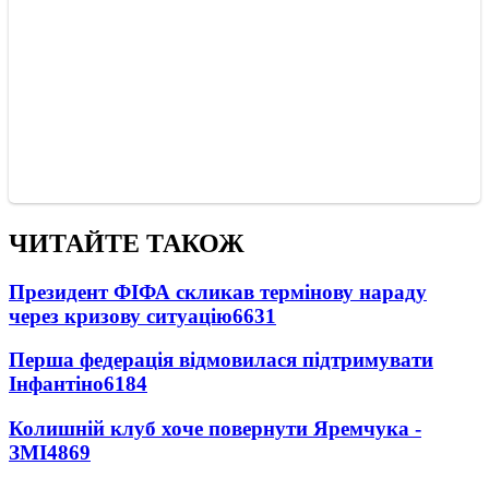
ЧИТАЙТЕ ТАКОЖ
Президент ФІФА скликав термінову нараду
через кризову ситуацію
6631
Перша федерація відмовилася підтримувати
Інфантіно
6184
Колишній клуб хоче повернути Яремчука -
ЗМІ
4869