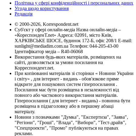
Політика у сфері конфіденційності і персональних даних
Угода щодо користування
Редакція
© 2000-2026, Korrespondent.net
Суб'єкт у сфері онлайн-медіа Назва онлайн-медіа –
«КореспонденТ.net» Адреса: 02091, місто Київ,
ХАРКІВСЬКЕ ШОСЕ, будинок 172-Б, офіс 208/1 E-mail:
sunlight@mediadim.com.ua
Телефон: 044-205-43-00
Ідентифікатор медіа – R40-06068
Використання будь-яких матеріалів, розміщених на
сайті, дозволяється за умови посилання на
Корреспондент.net.
При копіюванні матеріалів зі сторінки « Новини України
і світу» , для інтернет - видань - обов'язкове пряме
відкрите для пошукових систем гіперпосилання .
Посилання має бути розміщена в незалежності від
повного або часткового використання матеріалів.
Гіперпосилання ( для інтернет - видань) - повинна бути
розміщена в підзаголовку або в першому абзаці
матеріалу.
Новини з позначками "Думка", "Експертиза", "Заява",
"Регіони", "Гроші", "Влада", "Вибори", "Тест-драйв",
"Спецпроекти", "Промо" публікуються на правах
реклами.