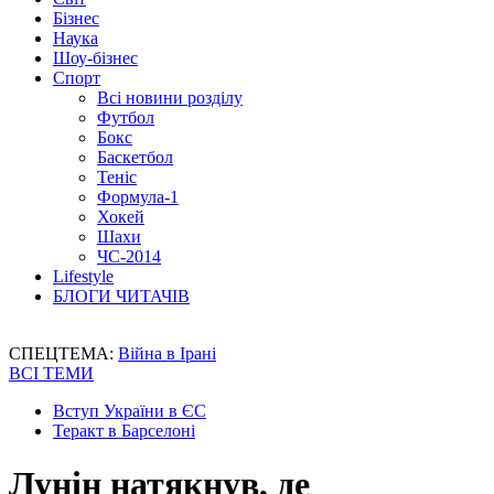
Бізнес
Наука
Шоу-бізнес
Спорт
Всі новини розділу
Футбол
Бокс
Баскетбол
Теніс
Формула-1
Хокей
Шахи
ЧС-2014
Lifestyle
БЛОГИ ЧИТАЧІВ
СПЕЦТЕМА:
Війна в Ірані
ВСІ ТЕМИ
Вступ України в ЄС
Теракт в Барселоні
Лунін натякнув, де