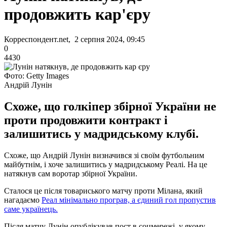
продовжить кар'єру
Корреспондент.net, 2 серпня 2024, 09:45
0
4430
Фото: Getty Images
Андрій Лунін
Схоже, що голкіпер збірної України не
проти продовжити контракт і
залишитись у мадридському клубі.
Схоже, що Андрій Лунін визначився зі своїм футбольним
майбутнім, і хоче залишитись у мадридському Реалі. На це
натякнув сам воротар збірної України.
Сталося це після товариського матчу проти Мілана, який
нагадаємо
Реал мінімально програв, а єдиний гол пропустив
саме українець.
Після матчу Лунін опублікував пост в соцмережі, у якому