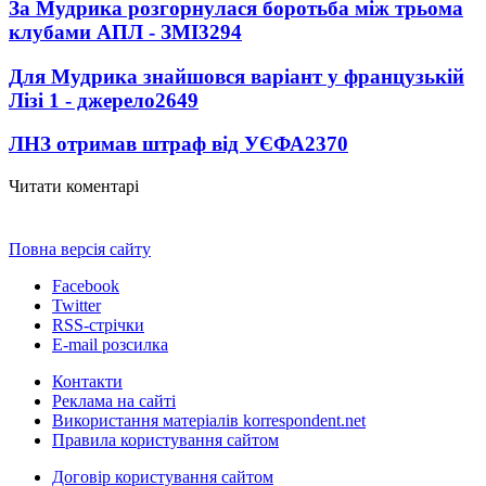
За Мудрика розгорнулася боротьба між трьома
клубами АПЛ - ЗМІ
3294
Для Мудрика знайшовся варіант у французькій
Лізі 1 - джерело
2649
ЛНЗ отримав штраф від УЄФА
2370
Читати коментарі
Повна версія сайту
Facebook
Twitter
RSS-стрічки
E-mail розсилка
Контакти
Реклама на сайті
Використання матеріалів korrespondent.net
Правила користування сайтом
Договір користування сайтом