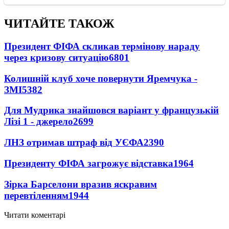
ЧИТАЙТЕ ТАКОЖ
Президент ФІФА скликав термінову нараду
через кризову ситуацію
6801
Колишній клуб хоче повернути Яремчука -
ЗМІ
5382
Для Мудрика знайшовся варіант у французькій
Лізі 1 - джерело
2699
ЛНЗ отримав штраф від УЄФА
2390
Президенту ФІФА загрожує відставка
1964
Зірка Барселони вразив яскравим
перевтіленням
1944
Читати коментарі