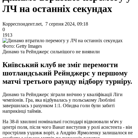
ЛЧ на останніх секундах
Корреспондент.net, 7 серпня 2024, 09:18
0
1913
Фото: Getty Images
Динамо та Рейнджерс сильнішого не виявили
Київський клуб не зміг перемогти
шотландський Рейнджерс у першому
матчі третього раунду відбору турніру.
Динамо та Рейнджерс зіграли внічию у кваліфікації Ліги
чемпіонів. Гра, яка відбувалась у польському Любліні
завершилась з рахунком 1:1. Обидва голи були забиті
наприкінці таймів.
На 38-й хвилині номінальні господарі відвоювали м'яч у
центрі поля, після чого Ванат виступив у ролі асистента - він
прострілив уздовж воріт, а Андрію Ярмоленку залишалося не