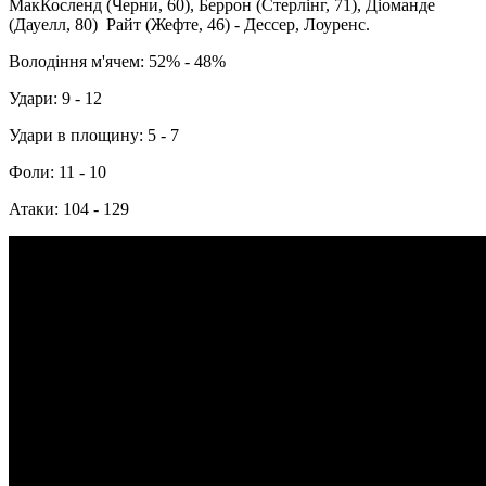
МакКосленд (Черни, 60), Беррон (Стерлінг, 71), Діоманде
(Дауелл, 80) Райт (Жефте, 46) - Дессер, Лоуренс.
Володіння м'ячем: 52% - 48%
Удари: 9 - 12
Удари в площину: 5 - 7
Фоли: 11 - 10
Атаки: 104 - 129