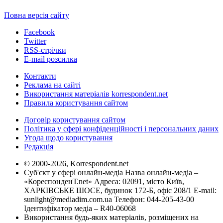
Повна версія сайту
Facebook
Twitter
RSS-стрічки
E-mail розсилка
Контакти
Реклама на сайті
Використання матеріалів korrespondent.net
Правила користування сайтом
Договір користування сайтом
Політика у сфері конфіденційності і персональних даних
Угода щодо користування
Редакція
© 2000-2026, Korrespondent.net
Суб'єкт у сфері онлайн-медіа Назва онлайн-медіа –
«КореспонденТ.net» Адреса: 02091, місто Київ,
ХАРКІВСЬКЕ ШОСЕ, будинок 172-Б, офіс 208/1 E-mail:
sunlight@mediadim.com.ua
Телефон: 044-205-43-00
Ідентифікатор медіа – R40-06068
Використання будь-яких матеріалів, розміщених на