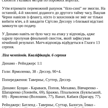
схибити з кількох метрів по порожніх воротах.
Утім втримати переможний рахунок "біло-сині" не змогли. На
останній, 4-й хвилині доданого до другого тайму часу, Вацлав
Черни навісив із флангу, ніхто із захисників не зміг не тільки
вибити м'яч, а й завадити Сір'єлю Дессеру з близької відстані
замкнути цю подачу.
У Динамо навіть не було часу на атаку у відповідь, адже
одразу пролунав фінальний свисток, який зафіксував
нічийний результат. Матч-відповідь відбудеться в Глазго 13
серпня.
Ліга чемпіонів. Кваліфікація. 6 серпня
Динамо - Рейнджерс 1:1
Голи: Ярмоленко, 38 - Дессер, 90+4.
Попередження: Таверньє, Суттер, Дессер.
Динамо: Бущан - Караваєв, Попов, Михавко, Вівчаренко -
Шапаренко (Лонвейк, 69), Бражко, Піхальонок (Буяльський,
69) - Ярмоленко (Волошин, 77), Ванат, Кабаєв (Брагару, 77).
Рейнджерс: Батленд - Таверньє, Суттар, Балогун, Їлмаз -