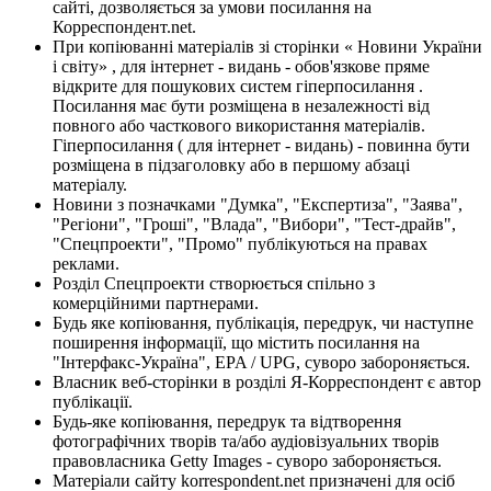
сайті, дозволяється за умови посилання на
Корреспондент.net.
При копіюванні матеріалів зі сторінки « Новини України
і світу» , для інтернет - видань - обов'язкове пряме
відкрите для пошукових систем гіперпосилання .
Посилання має бути розміщена в незалежності від
повного або часткового використання матеріалів.
Гіперпосилання ( для інтернет - видань) - повинна бути
розміщена в підзаголовку або в першому абзаці
матеріалу.
Новини з позначками "Думка", "Експертиза", "Заява",
"Регіони", "Гроші", "Влада", "Вибори", "Тест-драйв",
"Спецпроекти", "Промо" публікуються на правах
реклами.
Розділ Спецпроекти створюється спільно з
комерційними партнерами.
Будь яке копіювання, публікація, передрук, чи наступне
поширення інформації, що містить посилання на
"Інтерфакс-Україна", EPA / UPG, суворо забороняється.
Власник веб-сторінки в розділі Я-Корреспондент є автор
публікації.
Будь-яке копіювання, передрук та відтворення
фотографічних творів та/або аудіовізуальних творів
правовласника Getty Images - суворо забороняється.
Матеріали сайту korrespondent.net призначені для осіб