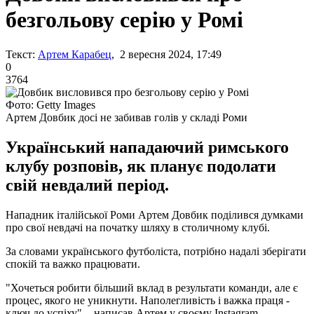
безгольову серію у Ромі
Текст:
Артем Карабец
, 2 вересня 2024, 17:49
0
3764
Фото: Getty Images
Артем Довбик досі не забивав голів у складі Роми
Український нападаючий римського
клубу розповів, як планує подолати
свій невдалий період.
Нападник італійської Роми Артем Довбик поділився думками
про свої невдачі на початку шляху в столичному клубі.
За словами українського футболіста, потрібно надалі зберігати
спокій та важко працювати.
"Хочеться робити більший вклад в результати команди, але є
процес, якого не уникнути. Наполегливість і важка праця -
ключ до успіху", - написав Артем у своєму Instagram.