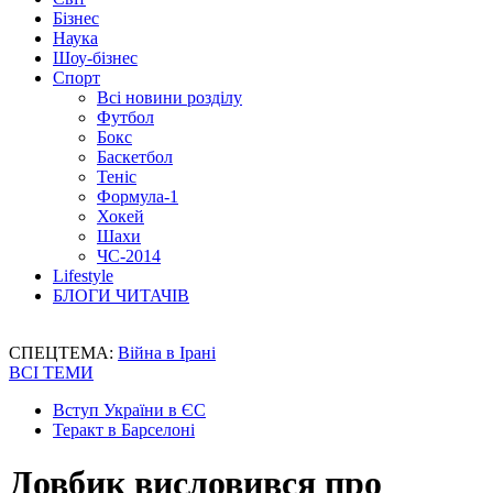
Бізнес
Наука
Шоу-бізнес
Спорт
Всі новини розділу
Футбол
Бокс
Баскетбол
Теніс
Формула-1
Хокей
Шахи
ЧС-2014
Lifestyle
БЛОГИ ЧИТАЧІВ
СПЕЦТЕМА:
Війна в Ірані
ВСІ ТЕМИ
Вступ України в ЄС
Теракт в Барселоні
Довбик висловився про