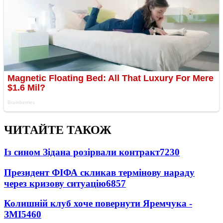
ЧИТАЙТЕ ТАКОЖ
Із сином Зідана розірвали контракт
7230
Президент ФІФА скликав термінову нараду
через кризову ситуацію
6857
Колишній клуб хоче повернути Яремчука -
ЗМІ
5460