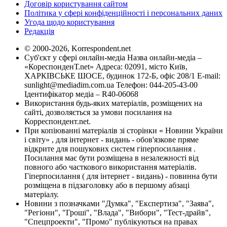
Договір користування сайтом
Політика у сфері конфіденційності і персональних даних
Угода щодо користування
Редакція
© 2000-2026, Korrespondent.net
Суб'єкт у сфері онлайн-медіа Назва онлайн-медіа –
«КореспонденТ.net» Адреса: 02091, місто Київ,
ХАРКІВСЬКЕ ШОСЕ, будинок 172-Б, офіс 208/1 E-mail:
sunlight@mediadim.com.ua
Телефон: 044-205-43-00
Ідентифікатор медіа – R40-06068
Використання будь-яких матеріалів, розміщених на
сайті, дозволяється за умови посилання на
Корреспондент.net.
При копіюванні матеріалів зі сторінки « Новини України
і світу» , для інтернет - видань - обов'язкове пряме
відкрите для пошукових систем гіперпосилання .
Посилання має бути розміщена в незалежності від
повного або часткового використання матеріалів.
Гіперпосилання ( для інтернет - видань) - повинна бути
розміщена в підзаголовку або в першому абзаці
матеріалу.
Новини з позначками "Думка", "Експертиза", "Заява",
"Регіони", "Гроші", "Влада", "Вибори", "Тест-драйв",
"Спецпроекти", "Промо" публікуються на правах