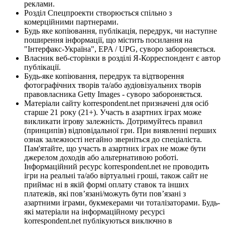
реклами.
Розділ Спецпроекти створюється спільно з
комерційними партнерами.
Будь яке копіювання, публікація, передрук, чи наступне
поширення інформації, що містить посилання на
"Інтерфакс-Україна", EPA / UPG, суворо забороняється.
Власник веб-сторінки в розділі Я-Корреспондент є автор
публікації.
Будь-яке копіювання, передрук та відтворення
фотографічних творів та/або аудіовізуальних творів
правовласника Getty Images - суворо забороняється.
Матеріали сайту korrespondent.net призначені для осіб
старше 21 року (21+). Участь в азартних іграх може
викликати ігрову залежність. Дотримуйтесь правил
(принципів) відповідальної гри. При виявленні перших
ознак залежності негайно зверніться до спеціаліста.
Пам'ятайте, що участь в азартних іграх не може бути
джерелом доходів або альтернативою роботі.
Інформаційний ресурс korrespondent.net не проводить
ігри на реальні та/або віртуальні гроші, також сайт не
приймає ні в якій формі оплату ставок та інших
платежів, які пов’язані/можуть бути пов’язані з
азартними іграми, букмекерами чи тоталізаторами. Будь-
які матеріали на інформаційному ресурсі
korrespondent.net публікуються виключно в