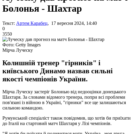
Болонья - Шахтар
Текст:
Артем Карабец
, 17 вересня 2024, 14:40
0
3550
Фото: Getty Images
Мірча Луческу
Колишній тренер "гірників" і
київського Динамо назвав сильні
якості чемпіонів України.
Мірча Луческу застеріг Болонью від недооцінки донецького
Шахтаря. За словами відомого тренера, попри всі проблеми
пов'язані із війною в Україні, "гірники" все ще залишаються
сильною командою.
Румунський спеціаліст також повідомив, що хотів би приїхати
до Італії на стартовий матч Шахтаря у Лізі чемпіонів.
"Я хотів би поїхати й подивитися матч. Україна - моя друга