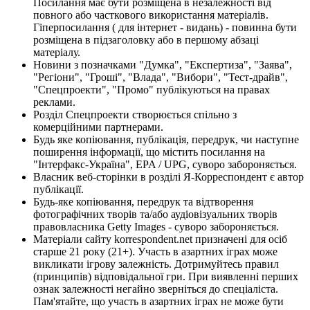
Посилання має бути розміщена в незалежності від
повного або часткового використання матеріалів.
Гіперпосилання ( для інтернет - видань) - повинна бути
розміщена в підзаголовку або в першому абзаці
матеріалу.
Новини з позначками "Думка", "Експертиза", "Заява",
"Регіони", "Гроші", "Влада", "Вибори", "Тест-драйв",
"Спецпроекти", "Промо" публікуються на правах
реклами.
Розділ Спецпроекти створюється спільно з
комерційними партнерами.
Будь яке копіювання, публікація, передрук, чи наступне
поширення інформації, що містить посилання на
"Інтерфакс-Україна", EPA / UPG, суворо забороняється.
Власник веб-сторінки в розділі Я-Корреспондент є автор
публікації.
Будь-яке копіювання, передрук та відтворення
фотографічних творів та/або аудіовізуальних творів
правовласника Getty Images - суворо забороняється.
Матеріали сайту korrespondent.net призначені для осіб
старше 21 року (21+). Участь в азартних іграх може
викликати ігрову залежність. Дотримуйтесь правил
(принципів) відповідальної гри. При виявленні перших
ознак залежності негайно зверніться до спеціаліста.
Пам'ятайте, що участь в азартних іграх не може бути