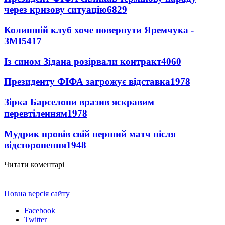
через кризову ситуацію
6829
Колишній клуб хоче повернути Яремчука -
ЗМІ
5417
Із сином Зідана розірвали контракт
4060
Президенту ФІФА загрожує відставка
1978
Зірка Барселони вразив яскравим
перевтіленням
1978
Мудрик провів свій перший матч після
відсторонення
1948
Читати коментарі
Повна версія сайту
Facebook
Twitter