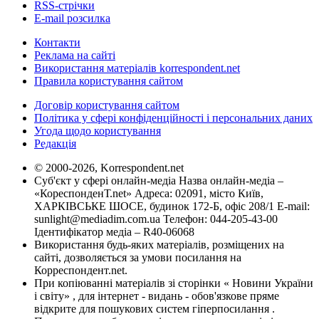
RSS-стрічки
E-mail розсилка
Контакти
Реклама на сайті
Використання матеріалів korrespondent.net
Правила користування сайтом
Договір користування сайтом
Політика у сфері конфіденційності і персональних даних
Угода щодо користування
Редакція
© 2000-2026, Korrespondent.net
Суб'єкт у сфері онлайн-медіа Назва онлайн-медіа –
«КореспонденТ.net» Адреса: 02091, місто Київ,
ХАРКІВСЬКЕ ШОСЕ, будинок 172-Б, офіс 208/1 E-mail:
sunlight@mediadim.com.ua
Телефон: 044-205-43-00
Ідентифікатор медіа – R40-06068
Використання будь-яких матеріалів, розміщених на
сайті, дозволяється за умови посилання на
Корреспондент.net.
При копіюванні матеріалів зі сторінки « Новини України
і світу» , для інтернет - видань - обов'язкове пряме
відкрите для пошукових систем гіперпосилання .