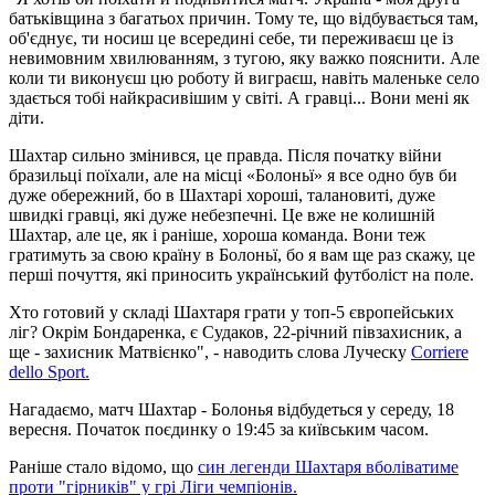
батьківщина з багатьох причин. Тому те, що відбувається там,
об'єднує, ти носиш це всередині себе, ти переживаєш це із
невимовним хвилюванням, з тугою, яку важко пояснити. Але
коли ти виконуєш цю роботу й виграєш, навіть маленьке село
здається тобі найкрасивішим у світі. А гравці... Вони мені як
діти.
Шахтар сильно змінився, це правда. Після початку війни
бразильці поїхали, але на місці «Болоньї» я все одно був би
дуже обережний, бо в Шахтарі хороші, талановиті, дуже
швидкі гравці, які дуже небезпечні. Це вже не колишній
Шахтар, але це, як і раніше, хороша команда. Вони теж
гратимуть за свою країну в Болоньї, бо я вам ще раз скажу, це
перші почуття, які приносить український футболіст на поле.
Хто готовий у складі Шахтаря грати у топ-5 європейських
ліг? Окрім Бондаренка, є Судаков, 22-річний півзахисник, а
ще - захисник Матвієнко", - наводить слова Луческу
Corriere
dello Sport.
Нагадаємо, матч Шахтар - Болонья відбудеться у середу, 18
вересня. Початок поєдинку о 19:45 за київським часом.
Раніше стало відомо, що
син легенди Шахтаря вболіватиме
проти "гірників" у грі Ліги чемпіонів.