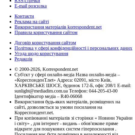
RSS-стрічки
E-mail розсилка
Контакти
Реклама на сайті
Використання матеріалів korrespondent.net
Правила користування сайтом
Договір користування сайтом
Політика у сфері конфіденційності і персональних даних
Угода щодо користування
Редакція
© 2000-2026, Korrespondent.net
Суб'єкт у сфері онлайн-медіа Назва онлайн-медіа –
«КореспонденТ.net» Адреса: 02091, місто Київ,
ХАРКІВСЬКЕ ШОСЕ, будинок 172-Б, офіс 208/1 E-mail:
sunlight@mediadim.com.ua
Телефон: 044-205-43-00
Ідентифікатор медіа – R40-06068
Використання будь-яких матеріалів, розміщених на
сайті, дозволяється за умови посилання на
Корреспондент.net.
При копіюванні матеріалів зі сторінки « Новини України
і світу» , для інтернет - видань - обов'язкове пряме
відкрите для пошукових систем гіперпосилання .
Посилання має бути розміщена в незалежності від