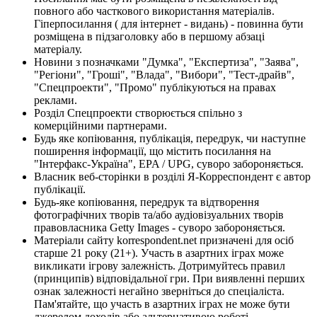
повного або часткового використання матеріалів.
Гіперпосилання ( для інтернет - видань) - повинна бути
розміщена в підзаголовку або в першому абзаці
матеріалу.
Новини з позначками "Думка", "Експертиза", "Заява",
"Регіони", "Гроші", "Влада", "Вибори", "Тест-драйв",
"Спецпроекти", "Промо" публікуються на правах
реклами.
Розділ Спецпроекти створюється спільно з
комерційними партнерами.
Будь яке копіювання, публікація, передрук, чи наступне
поширення інформації, що містить посилання на
"Інтерфакс-Україна", EPA / UPG, суворо забороняється.
Власник веб-сторінки в розділі Я-Корреспондент є автор
публікації.
Будь-яке копіювання, передрук та відтворення
фотографічних творів та/або аудіовізуальних творів
правовласника Getty Images - суворо забороняється.
Матеріали сайту korrespondent.net призначені для осіб
старше 21 року (21+). Участь в азартних іграх може
викликати ігрову залежність. Дотримуйтесь правил
(принципів) відповідальної гри. При виявленні перших
ознак залежності негайно зверніться до спеціаліста.
Пам'ятайте, що участь в азартних іграх не може бути
джерелом доходів або альтернативою роботі.