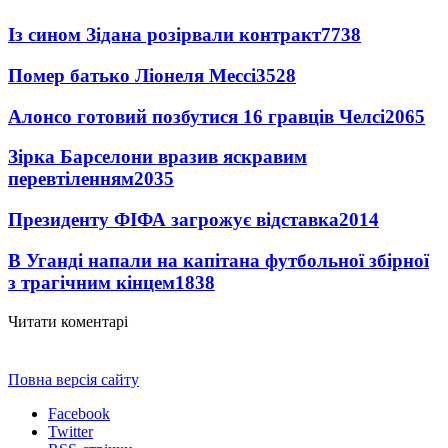
Із сином Зідана розірвали контракт
7738
Помер батько Ліонеля Мессі
3528
Алонсо готовий позбутися 16 гравців Челсі
2065
Зірка Барселони вразив яскравим
перевтіленням
2035
Президенту ФІФА загрожує відставка
2014
В Уганді напали на капітана футбольної збірної
з трагічним кінцем
1838
Читати коментарі
Повна версія сайту
Facebook
Twitter