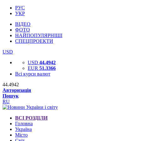
РУС
УКР
ВІДЕО
ФОТО
НАЙПОПУЛЯРНІШІ
СПЕЦПРОЕКТИ
USD
USD
44.4942
EUR
51.3366
Всі курси валют
44.4942
Авторизація
Пошук
RU
ВСІ РОЗДІЛИ
Головна
Україна
Місто
Світ