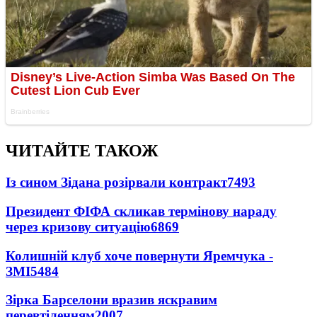
ЧИТАЙТЕ ТАКОЖ
Із сином Зідана розірвали контракт
7493
Президент ФІФА скликав термінову нараду
через кризову ситуацію
6869
Колишній клуб хоче повернути Яремчука -
ЗМІ
5484
Зірка Барселони вразив яскравим
перевтіленням
2007