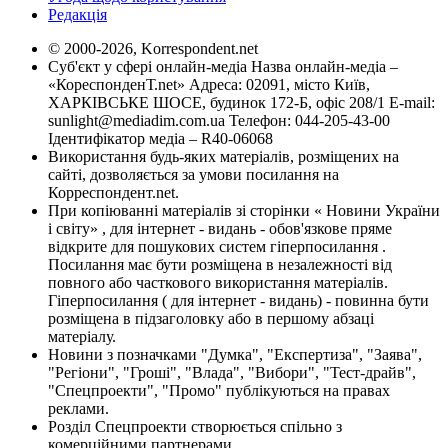
Редакція
© 2000-2026, Korrespondent.net
Суб'єкт у сфері онлайн-медіа Назва онлайн-медіа –
«КореспонденТ.net» Адреса: 02091, місто Київ,
ХАРКІВСЬКЕ ШОСЕ, будинок 172-Б, офіс 208/1 E-mail:
sunlight@mediadim.com.ua
Телефон: 044-205-43-00
Ідентифікатор медіа – R40-06068
Використання будь-яких матеріалів, розміщених на
сайті, дозволяється за умови посилання на
Корреспондент.net.
При копіюванні матеріалів зі сторінки « Новини України
і світу» , для інтернет - видань - обов'язкове пряме
відкрите для пошукових систем гіперпосилання .
Посилання має бути розміщена в незалежності від
повного або часткового використання матеріалів.
Гіперпосилання ( для інтернет - видань) - повинна бути
розміщена в підзаголовку або в першому абзаці
матеріалу.
Новини з позначками "Думка", "Експертиза", "Заява",
"Регіони", "Гроші", "Влада", "Вибори", "Тест-драйв",
"Спецпроекти", "Промо" публікуються на правах
реклами.
Розділ Спецпроекти створюється спільно з
комерційними партнерами.