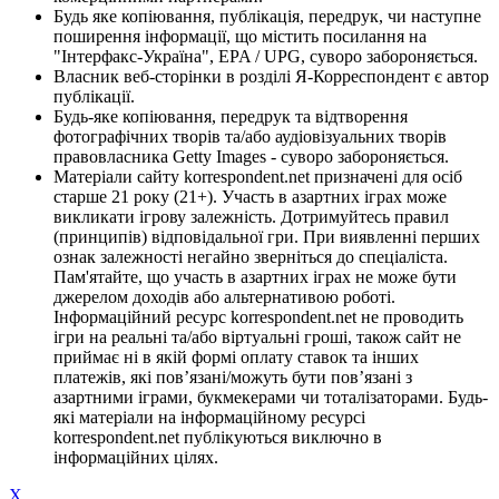
Будь яке копіювання, публікація, передрук, чи наступне
поширення інформації, що містить посилання на
"Інтерфакс-Україна", EPA / UPG, суворо забороняється.
Власник веб-сторінки в розділі Я-Корреспондент є автор
публікації.
Будь-яке копіювання, передрук та відтворення
фотографічних творів та/або аудіовізуальних творів
правовласника Getty Images - суворо забороняється.
Матеріали сайту korrespondent.net призначені для осіб
старше 21 року (21+). Участь в азартних іграх може
викликати ігрову залежність. Дотримуйтесь правил
(принципів) відповідальної гри. При виявленні перших
ознак залежності негайно зверніться до спеціаліста.
Пам'ятайте, що участь в азартних іграх не може бути
джерелом доходів або альтернативою роботі.
Інформаційний ресурс korrespondent.net не проводить
ігри на реальні та/або віртуальні гроші, також сайт не
приймає ні в якій формі оплату ставок та інших
платежів, які пов’язані/можуть бути пов’язані з
азартними іграми, букмекерами чи тоталізаторами. Будь-
які матеріали на інформаційному ресурсі
korrespondent.net публікуються виключно в
інформаційних цілях.
X