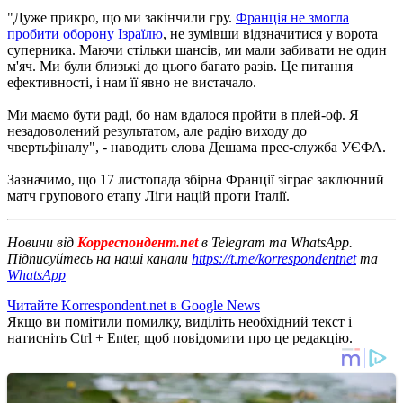
"Дуже прикро, що ми закінчили гру.
Франція не змогла
пробити оборону Ізраїлю
, не зумівши відзначитися у ворота
суперника. Маючи стільки шансів, ми мали забивати не один
м'яч. Ми були близькі до цього багато разів. Це питання
ефективності, і нам її явно не вистачало.
Ми маємо бути раді, бо нам вдалося пройти в плей-оф. Я
незадоволений результатом, але радію виходу до
чвертьфіналу", - наводить слова Дешама прес-служба УЄФА.
Зазначимо, що 17 листопада збірна Франції зіграє заключний
матч групового етапу Ліги націй проти Італії.
Новини від
Корреспондент.net
в Telegram та WhatsApp.
Підписуйтесь на наші канали
https://t.me/korrespondentnet
та
WhatsApp
Читайте Korrespondent.net в Google News
Якщо ви помітили помилку, виділіть необхідний текст і
натисніть Ctrl + Enter, щоб повідомити про це редакцію.