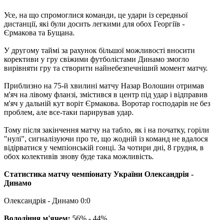
Усе, на що спромоглися команди, це удари із середньої
дистанції, які були досить легкими для обох Георгіїв -
Єрмакова та Бущана.
У другому таймі за рахунок більшої можливості вносити
корективи у гру свіжими футболістами Динамо змогло
вирівняти гру та створити найнебезпечніший момент матчу.
Приблизно на 75-й хвилині матчу Назар Волошин отримав
м'яч на лівому фланзі, змістився в центр під удар і відправив
м'яч у дальній кут воріт Єрмакова. Воротар господарів не без
проблем, але все-таки парирував удар.
Тому після закінчення матчу на табло, як і на початку, горіли
"нулі", сигналізуючи про те, що жодній із команд не вдалося
відірватися у чемпіонській гонці. За чотири дні, 8 грудня, в
обох колективів знову буде така можливість.
Статистика матчу чемпіонату України Олександрія -
Динамо
Олександрія - Динамо 0:0
Володіння м'ячем:
56% - 44%