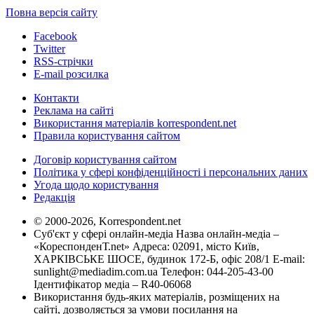
Повна версія сайту
Facebook
Twitter
RSS-стрічки
E-mail розсилка
Контакти
Реклама на сайті
Використання матеріалів korrespondent.net
Правила користування сайтом
Договір користування сайтом
Політика у сфері конфіденційності і персональних даних
Угода щодо користування
Редакція
© 2000-2026, Korrespondent.net
Суб'єкт у сфері онлайн-медіа Назва онлайн-медіа –
«КореспонденТ.net» Адреса: 02091, місто Київ,
ХАРКІВСЬКЕ ШОСЕ, будинок 172-Б, офіс 208/1 E-mail:
sunlight@mediadim.com.ua
Телефон: 044-205-43-00
Ідентифікатор медіа – R40-06068
Використання будь-яких матеріалів, розміщених на
сайті, дозволяється за умови посилання на