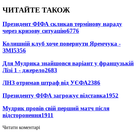
ЧИТАЙТЕ ТАКОЖ
Президент ФІФА скликав термінову нараду
через кризову ситуацію
6776
Колишній клуб хоче повернути Яремчука -
ЗМІ
5356
Для Мудрика знайшовся варіант у французькій
Лізі 1 - джерело
2683
ЛНЗ отримав штраф від УЄФА
2386
Президенту ФІФА загрожує відставка
1952
Мудрик провів свій перший матч після
відсторонення
1911
Читати коментарі