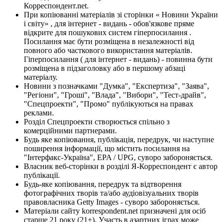
Корреспондент.net.
При копіюванні матеріалів зі сторінки « Новини України
і світу» , для інтернет - видань - обов'язкове пряме
відкрите для пошукових систем гіперпосилання .
Посилання має бути розміщена в незалежності від
повного або часткового використання матеріалів.
Гіперпосилання ( для інтернет - видань) - повинна бути
розміщена в підзаголовку або в першому абзаці
матеріалу.
Новини з позначками "Думка", "Експертиза", "Заява",
"Регіони", "Гроші", "Влада", "Вибори", "Тест-драйв",
"Спецпроекти", "Промо" публікуються на правах
реклами.
Розділ Спецпроекти створюється спільно з
комерційними партнерами.
Будь яке копіювання, публікація, передрук, чи наступне
поширення інформації, що містить посилання на
"Інтерфакс-Україна", EPA / UPG, суворо забороняється.
Власник веб-сторінки в розділі Я-Корреспондент є автор
публікації.
Будь-яке копіювання, передрук та відтворення
фотографічних творів та/або аудіовізуальних творів
правовласника Getty Images - суворо забороняється.
Матеріали сайту korrespondent.net призначені для осіб
старше 21 року (21+). Участь в азартних іграх може