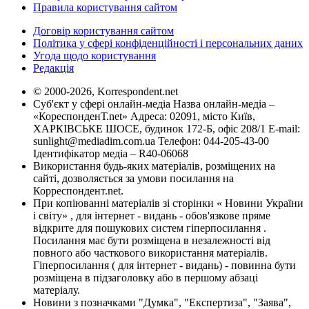
Правила користування сайтом
Договір користування сайтом
Політика у сфері конфіденційності і персональних даних
Угода щодо користування
Редакція
© 2000-2026, Korrespondent.net
Суб'єкт у сфері онлайн-медіа Назва онлайн-медіа –
«КореспонденТ.net» Адреса: 02091, місто Київ,
ХАРКІВСЬКЕ ШОСЕ, будинок 172-Б, офіс 208/1 E-mail:
sunlight@mediadim.com.ua
Телефон: 044-205-43-00
Ідентифікатор медіа – R40-06068
Використання будь-яких матеріалів, розміщених на
сайті, дозволяється за умови посилання на
Корреспондент.net.
При копіюванні матеріалів зі сторінки « Новини України
і світу» , для інтернет - видань - обов'язкове пряме
відкрите для пошукових систем гіперпосилання .
Посилання має бути розміщена в незалежності від
повного або часткового використання матеріалів.
Гіперпосилання ( для інтернет - видань) - повинна бути
розміщена в підзаголовку або в першому абзаці
матеріалу.
Новини з позначками "Думка", "Експертиза", "Заява",