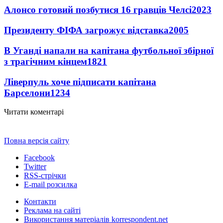
Алонсо готовий позбутися 16 гравців Челсі
2023
Президенту ФІФА загрожує відставка
2005
В Уганді напали на капітана футбольної збірної
з трагічним кінцем
1821
Ліверпуль хоче підписати капітана
Барселони
1234
Читати коментарі
Повна версія сайту
Facebook
Twitter
RSS-стрічки
E-mail розсилка
Контакти
Реклама на сайті
Використання матеріалів korrespondent.net