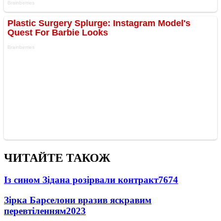
ЧИТАЙТЕ ТАКОЖ
Із сином Зідана розірвали контракт
7674
Зірка Барселони вразив яскравим
перевтіленням
2023