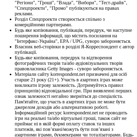
"Регіони", "Гроші", "Влада", "Вибори", "Тест-драйв",
"Спецпроекти", "Промо" публікуються на правах
реклами.
Розділ Спецпроекти створюється спільно з
комерційними партнерами.
Будь яке копіювання, публікація, передрук, чи наступне
поширення інформації, що містить посилання на
"Інтерфакс-Україна", EPA / UPG, суворо забороняється.
Власник веб-сторінки в розділі Я-Корреспондент є автор
публікації.
Будь-яке копіювання, передрук та відтворення
фотографічних творів та/або аудіовізуальних творів
правовласника Getty Images - суворо забороняється.
Матеріали сайту korrespondent.net призначені для осіб
старше 21 року (21+). Участь в азартних іграх може
викликати ігрову залежність. Дотримуйтесь правил
(принципів) відповідальної гри. При виявленні перших
ознак залежності негайно зверніться до спеціаліста.
Пам'ятайте, що участь в азартних іграх не може бути
джерелом доходів або альтернативою роботі.
Інформаційний ресурс korrespondent.net не проводить
ігри на реальні та/або віртуальні гроші, також сайт не
приймає ні в якій формі оплату ставок та інших
платежів, які пов’язані/можуть бути пов’язані з
азартними іграми, букмекерами чи тоталізаторами. Будь-