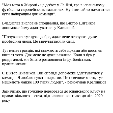
"Моя мета в Жироні - це дебют у Ла Лізі, гра в іспанському
футболі та європейських змаганнях. Ну і звичайно намагатися
бути найкращим для команди".
Владислав висловив сподівання, що Віктор Циганков
допоможе йому адаптуватись у Каталонії.
"Почуваюся тут дуже добре, адже мене оточують дуже
професійні люди. Це відчувається як сім'я.
Тут немає гравців, які вважають себе зірками або щось на
кшталт того. Для мене це дуже важливо. Коли я був у
роздягальні, ми багато розмовляли із футболістами,
працівниками.
Є Віктор Циганков. Він справді допоможе адаптуватися у
команді. Я люблю гуляти парками. Це невелике місто, тут
мешкають майже 100 тисяч людей", - резюмував Крапивцов.
Зазначимо, що голкіпер перебрався до іспанського клубу на
правах вільного агента, підписавши контракт до літа 2029
року.