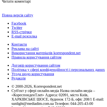
Читати коментарі
Повна версія сайту
Facebook
Twitter
RSS-стрічки
E-mail розсилка
Контакти
Реклама на сайті
Використання матеріалів korrespondent.net
Правила користування сайтом
Договір користування сайтом
Політика у сфері конфіденційності і персональних даних
Угода щодо користування
Редакція
© 2000-2026, Korrespondent.net
Суб'єкт у сфері онлайн-медіа Назва онлайн-медіа –
«КореспонденТ.net» Адреса: 02091, місто Київ,
ХАРКІВСЬКЕ ШОСЕ, будинок 172-Б, офіс 208/1 E-mail:
sunlight@mediadim.com.ua
Телефон: 044-205-43-00