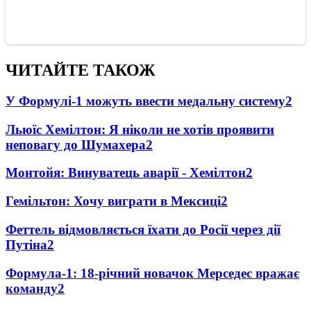
ЧИТАЙТЕ ТАКОЖ
У Формулі-1 можуть ввести медальну систему
2
Льюїс Хемілтон: Я ніколи не хотів проявити
неповагу до Шумахера
2
Монтойя: Винуватець аварії - Хемілтон
2
Гемільтон: Хочу виграти в Мексиці
2
Феттель відмовляється їхати до Росії через дії
Путіна
2
Формула-1: 18-річний новачок Мерседес вражає
команду
2