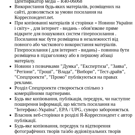
Ідентифікатор медіа – R40-06068
Використання будь-яких матеріалів, розміщених на
сайті, дозволяється за умови посилання на
Корреспондент.net.
При копіюванні матеріалів зі сторінки « Новини України
і світу» , для інтернет - видань - обов'язкове пряме
відкрите для пошукових систем гіперпосилання .
Посилання має бути розміщена в незалежності від
повного або часткового використання матеріалів.
Гіперпосилання ( для інтернет - видань) - повинна бути
розміщена в підзаголовку або в першому абзаці
матеріалу.
Новини з позначками "Думка", "Експертиза", "Заява",
"Регіони", "Гроші", "Влада", "Вибори", "Тест-драйв",
"Спецпроекти", "Промо" публікуються на правах
реклами.
Розділ Спецпроекти створюється спільно з
комерційними партнерами.
Будь яке копіювання, публікація, передрук, чи наступне
поширення інформації, що містить посилання на
"Інтерфакс-Україна", EPA / UPG, суворо забороняється.
Власник веб-сторінки в розділі Я-Корреспондент є автор
публікації.
Будь-яке копіювання, передрук та відтворення
фотографічних творів та/або аудіовізуальних творів