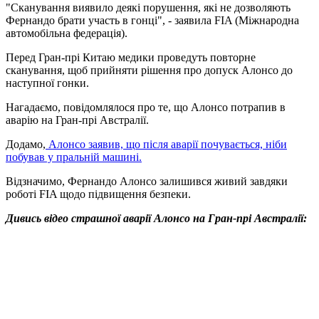
"Сканування виявило деякі порушення, які не дозволяють
Фернандо брати участь в гонці", - заявила FIA (Міжнародна
автомобільна федерація).
Перед Гран-прі Китаю медики проведуть повторне
сканування, щоб прийняти рішення про допуск Алонсо до
наступної гонки.
Нагадаємо, повідомлялося про те, що Алонсо потрапив в
аварію на Гран-прі Австралії.
Додамо,
Алонсо заявив, що після аварії почувається, ніби
побував у пральній машині.
Відзначимо, Фернандо Алонсо залишився живий завдяки
роботі FIA щодо підвищення безпеки.
Дивись відео страшної аварії Алонсо на Гран-прі Австралії: