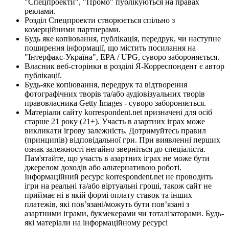
"Спецпроекти", "Промо" публікуються на правах
реклами.
Розділ Спецпроекти створюється спільно з
комерційними партнерами.
Будь яке копіювання, публікація, передрук, чи наступне
поширення інформації, що містить посилання на
"Інтерфакс-Україна", EPA / UPG, суворо забороняється.
Власник веб-сторінки в розділі Я-Корреспондент є автор
публікації.
Будь-яке копіювання, передрук та відтворення
фотографічних творів та/або аудіовізуальних творів
правовласника Getty Images - суворо забороняється.
Матеріали сайту korrespondent.net призначені для осіб
старше 21 року (21+). Участь в азартних іграх може
викликати ігрову залежність. Дотримуйтесь правил
(принципів) відповідальної гри. При виявленні перших
ознак залежності негайно зверніться до спеціаліста.
Пам'ятайте, що участь в азартних іграх не може бути
джерелом доходів або альтернативою роботі.
Інформаційний ресурс korrespondent.net не проводить
ігри на реальні та/або віртуальні гроші, також сайт не
приймає ні в якій формі оплату ставок та інших
платежів, які пов’язані/можуть бути пов’язані з
азартними іграми, букмекерами чи тоталізаторами. Будь-
які матеріали на інформаційному ресурсі