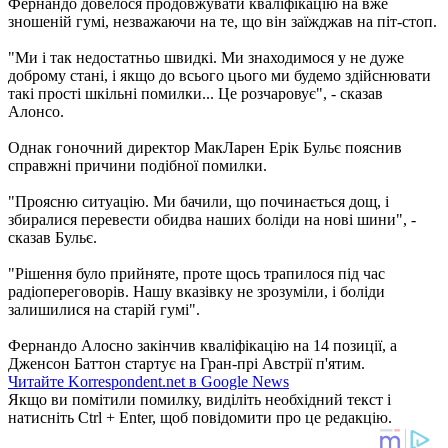
Фернандо довелося продовжувати кваліфікацію на вже
зношеній гумі, незважаючи на те, що він заїжджав на піт-стоп.
"Ми і так недостатньо швидкі. Ми знаходимося у не дуже
доброму стані, і якщо до всього цього ми будемо здійснювати
такі прості шкільні помилки... Це розчаровує", - сказав
Алонсо.
Однак гоночний директор МакЛарен Ерік Бульє пояснив
справжні причини подібної помилки.
"Проясню ситуацію. Ми бачили, що починається дощ, і
збиралися перевести обидва наших боліди на нові шини", -
сказав Бульє.
"Рішення було прийняте, проте щось трапилося під час
радіопереговорів. Нашу вказівку не зрозуміли, і боліди
залишилися на старій гумі".
Фернандо Алосно закінчив кваліфікацію на 14 позиції, а
Дженсон Баттон стартує на Гран-прі Австрії п'ятим.
Читайте Korrespondent.net в Google News
Якщо ви помітили помилку, виділіть необхідний текст і
натисніть Ctrl + Enter, щоб повідомити про це редакцію.