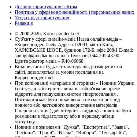
Договір користування сайтом
Політика у сфері конфіденційності і персональних даних
Угода щодо користування
Редакція
© 2000-2026, Korrespondent.net
Суб'єкт у сфері онлайн-медіа Назва онлайн-медіа –
«КореспонденТ.net» Адреса: 02091, місто Київ,
ХАРКІВСЬКЕ ШОСЕ, будинок 172-Б, офіс 208/1 E-mail:
sunlight@mediadim.com.ua
Телефон: 044-205-43-00
Ідентифікатор медіа – R40-06068
Використання будь-яких матеріалів, розміщених на
сайті, дозволяється за умови посилання на
Корреспондент.net.
При копіюванні матеріалів зі сторінки « Новини України
і світу» , для інтернет - видань - обов'язкове пряме
відкрите для пошукових систем гіперпосилання .
Посилання має бути розміщена в незалежності від
повного або часткового використання матеріалів.
Гіперпосилання ( для інтернет - видань) - повинна бути
розміщена в підзаголовку або в першому абзаці
матеріалу.
Новини з позначками "Думка", "Експертиза", "Заява",
"Регіони", "Гроші", "Влада", "Вибори", "Тест-драйв",