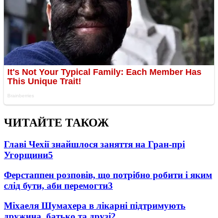
ЧИТАЙТЕ ТАКОЖ
Главі Чехії знайшлося заняття на Гран-прі
Угорщини
5
Ферстаппен розповів, що потрібно робити і яким
слід бути, аби перемогти
3
Міхаеля Шумахера в лікарні підтримують
дружина, батько та друзі
2