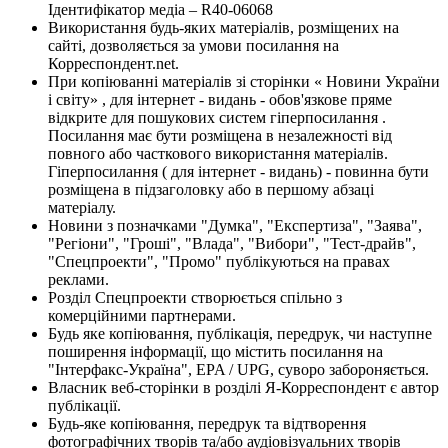
Ідентифікатор медіа – R40-06068
Використання будь-яких матеріалів, розміщених на
сайті, дозволяється за умови посилання на
Корреспондент.net.
При копіюванні матеріалів зі сторінки « Новини України
і світу» , для інтернет - видань - обов'язкове пряме
відкрите для пошукових систем гіперпосилання .
Посилання має бути розміщена в незалежності від
повного або часткового використання матеріалів.
Гіперпосилання ( для інтернет - видань) - повинна бути
розміщена в підзаголовку або в першому абзаці
матеріалу.
Новини з позначками "Думка", "Експертиза", "Заява",
"Регіони", "Гроші", "Влада", "Вибори", "Тест-драйв",
"Спецпроекти", "Промо" публікуються на правах
реклами.
Розділ Спецпроекти створюється спільно з
комерційними партнерами.
Будь яке копіювання, публікація, передрук, чи наступне
поширення інформації, що містить посилання на
"Інтерфакс-Україна", EPA / UPG, суворо забороняється.
Власник веб-сторінки в розділі Я-Корреспондент є автор
публікації.
Будь-яке копіювання, передрук та відтворення
фотографічних творів та/або аудіовізуальних творів