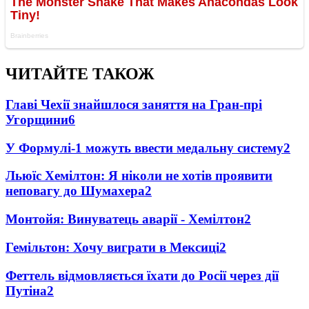
ЧИТАЙТЕ ТАКОЖ
Главі Чехії знайшлося заняття на Гран-прі
Угорщини
6
У Формулі-1 можуть ввести медальну систему
2
Льюїс Хемілтон: Я ніколи не хотів проявити
неповагу до Шумахера
2
Монтойя: Винуватець аварії - Хемілтон
2
Гемільтон: Хочу виграти в Мексиці
2
Феттель відмовляється їхати до Росії через дії
Путіна
2