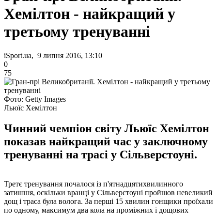
Хемілтон - найкращий у
третьому тренуванні
iSport.ua, 9 липня 2016, 13:10
0
75
Фото: Getty Images
Льюїс Хемілтон
Чинний чемпіон світу Льюїс Хемілтон
показав найкращий час у заключному
тренуванні на трасі у Сільверстоуні.
Третє тренування почалося із п'ятнадцятихвилинного
затишшя, оскільки вранці у Сільверстоуні пройшов невеликий
дощ і траса була волога. За перші 15 хвилин гонщики проїхали
по одному, максимум два кола на проміжних і дощових