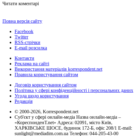
Читати коментарі
Повна версія сайту
Facebook
Twitter
RSS-стрічки
E-mail розсилка
Контакти
Реклама на сайті
Використання матеріалів korrespondent.net
Правила користування сайтом
Договір користування сайтом
Політика у сфері конфіденційності і персональних даних
Угода щодо користування
Редакція
© 2000-2026, Korrespondent.net
Суб'єкт у сфері онлайн-медіа Назва онлайн-медіа –
«КореспонденТ.net» Адреса: 02091, місто Київ,
ХАРКІВСЬКЕ ШОСЕ, будинок 172-Б, офіс 208/1 E-mail:
sunlight@mediadim.com.ua
Телефон: 044-205-43-00