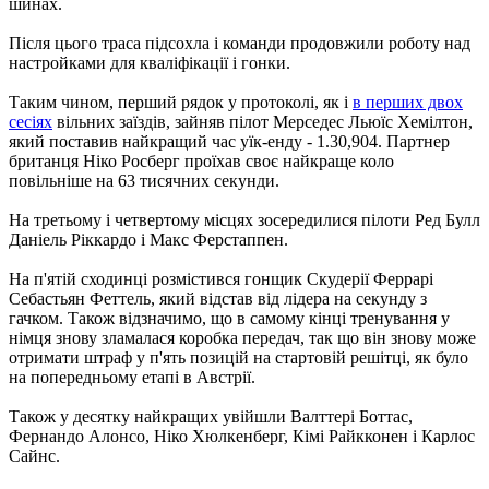
шинах.
Після цього траса підсохла і команди продовжили роботу над
настройками для кваліфікації і гонки.
Таким чином, перший рядок у протоколі, як і
в перших двох
сесіях
вільних заїздів, зайняв пілот Мерседес Льюїс Хемілтон,
який поставив найкращий час уїк-енду - 1.30,904. Партнер
британця Ніко Росберг проїхав своє найкраще коло
повільніше на 63 тисячних секунди.
На третьому і четвертому місцях зосередилися пілоти Ред Булл
Даніель Ріккардо і Макс Ферстаппен.
На п'ятій сходинці розмістився гонщик Скудерії Феррарі
Себастьян Феттель, який відстав від лідера на секунду з
гачком. Також відзначимо, що в самому кінці тренування у
німця знову зламалася коробка передач, так що він знову може
отримати штраф у п'ять позицій на стартовій решітці, як було
на попередньому етапі в Австрії.
Також у десятку найкращих увійшли Валттері Боттас,
Фернандо Алонсо, Ніко Хюлкенберг, Кімі Райкконен і Карлос
Сайнс.