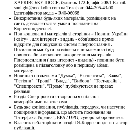
ХАРКІВСЬКЕ ШОСЕ, будинок 172-Б, офіс 208/1 E-mail:
sunlight@mediadim.com.ua
Телефон: 044-205-43-00
Ідентифікатор медіа – R40-06068
Використання будь-яких матеріалів, розміщених на
сайті, дозволяється за умови посилання на
Корреспондент.net.
При копіюванні матеріалів зі сторінки « Новини України
і світу» , для інтернет - видань - обов'язкове пряме
відкрите для пошукових систем гіперпосилання .
Посилання має бути розміщена в незалежності від
повного або часткового використання матеріалів.
Гіперпосилання ( для інтернет - видань) - повинна бути
розміщена в підзаголовку або в першому абзаці
матеріалу.
Новини з позначками "Думка", "Експертиза", "Заява",
"Регіони", "Гроші", "Влада", "Вибори", "Тест-драйв",
"Спецпроекти", "Промо" публікуються на правах
реклами.
Розділ Спецпроекти створюється спільно з
комерційними партнерами.
Будь яке копіювання, публікація, передрук, чи наступне
поширення інформації, що містить посилання на
"Інтерфакс-Україна", EPA / UPG, суворо забороняється.
Власник веб-сторінки в розділі Я-Корреспондент є автор
публікації.