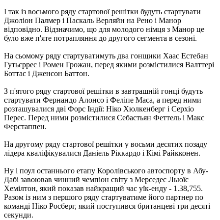
І так із восьмого ряду стартової решітки будуть стартувати
Джоліон Палмер і Паскаль Верляйн на Рено і Манор
відповідно. Відзначимо, що для молодого німця з Манор це
було вже п'яте потрапляння до другого сегмента в сезоні.
На сьомому ряду стартуватимуть два гонщики Хаас Естебан
Гутьєррес і Ромен Грожан, перед якими розмістилися Валттері
Боттас і Дженсон Баттон.
З п'ятого ряду стартової решітки в завтрашній гонці будуть
стартувати Фернандо Алонсо і Феліпе Маса, а перед ними
розташувалися дві Форс Індії: Ніко Хюлкенберг і Серхіо
Перес. Перед ними розмістилися Себастьян Феттель і Макс
Ферстаппен.
На другому ряду стартової решітки у восьми десятих позаду
лідера кваліфікувалися Даніель Ріккардо і Кімі Райкконен.
Ну і поул останнього етапу Королівського автоспорту в Абу-
Дабі завоював чинний чемпіон світу з Мерседес Льюїс
Хемілтон, який показав найкращий час уїк-енду - 1.38,755.
Разом із ним з першого ряду стартуватиме його партнер по
команді Ніко Росберг, який поступився британцеві три десяті
секунди.