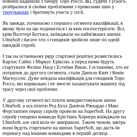
новини надійшли з табору Торо Россо, які, судячи з усього,
розібралися зі своїми проблемами з проколами шин у
тренуваннях
і братимуть участь у сесії.
Як завжди, починаємо з першого сегмента кваліфікації, в
якому було на що подивитися і за ким поспостерігати. Всі,
крім Валттері Боттаса, виїжджали на найм'якших шинах
UltraSoft і багато хто з гонщиків зробили лише по одній
швидкій спробі.
І так на останньому ряду стартової решітки розмістились
Карлос Сайнс і Маркус Еріксон, а перед ними будуть
стартувати Феліпе Наср і Естебан Вікон. І останніми, хто не
потрапив до другого сегмента, стали Данило Квят і Кевін
Магнуссен. Дуже невдала кваліфікація для гонщиків Торо
Россо, які нормально і не змогли налаштувати машину під
трасу через свої проблеми.
У другому сегменті всі пілоти використовували шини
UltraSoft, а ось пілоти Ред Булл Даніель Ріккардо і Макс
Ферстаппен першу спробу провели на SuperSoft. На другу
спробу гонщики команди Крістіана Хорнера виїжджали на
UltraSoft, але свої кола не завершили. Таким чином, завтра
вони будуть стартувати на шинах SuperSoft, що дасть їм
перевагу над іншими командами в першій десятці.