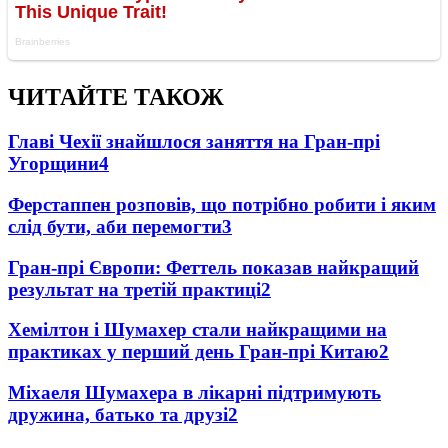
ЧИТАЙТЕ ТАКОЖ
Главі Чехії знайшлося заняття на Гран-прі
Угорщини
4
Ферстаппен розповів, що потрібно робити і яким
слід бути, аби перемогти
3
Гран-прі Європи: Феттель показав найкращий
результат на третій практиці
2
Хемілтон і Шумахер стали найкращими на
практиках у перший день Гран-прі Китаю
2
Міхаеля Шумахера в лікарні підтримують
дружина, батько та друзі
2