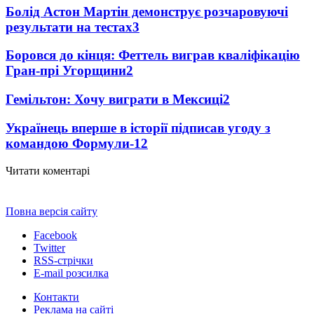
Болід Астон Мартін демонструє розчаровуючі
результати на тестах
3
Боровся до кінця: Феттель виграв кваліфікацію
Гран-прі Угорщини
2
Гемільтон: Хочу виграти в Мексиці
2
Українець вперше в історії підписав угоду з
командою Формули-1
2
Читати коментарі
Повна версія сайту
Facebook
Twitter
RSS-стрічки
E-mail розсилка
Контакти
Реклама на сайті