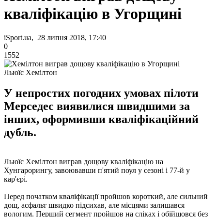
кваліфікацію в Угорщині
iSport.ua, 28 липня 2018, 17:40
0
1552
Льюїс Хемілтон
У непростих погодних умовах пілоти
Мерседес виявилися швидшими за
інших, оформивши кваліфікаційний
дубль.
Льюїс Хемілтон виграв дощову кваліфікацію на
Хунгарорингу, завоювавши п'ятий поул у сезоні і 77-й у
кар'єрі.
Перед початком кваліфікації пройшов короткий, але сильний
дощ, асфальт швидко підсихав, але місцями залишався
вологим. Перший сегмент пройшов на сліках і обійшовся без