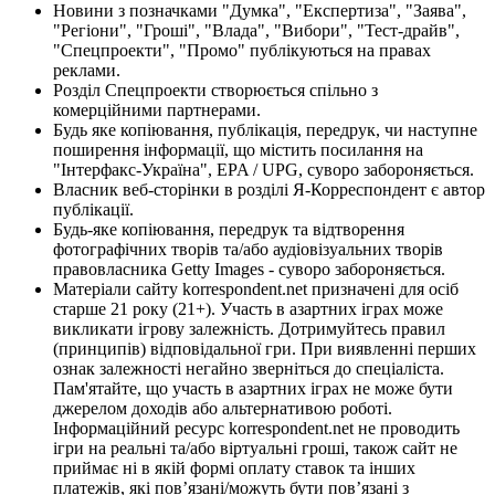
Новини з позначками "Думка", "Експертиза", "Заява",
"Регіони", "Гроші", "Влада", "Вибори", "Тест-драйв",
"Спецпроекти", "Промо" публікуються на правах
реклами.
Розділ Спецпроекти створюється спільно з
комерційними партнерами.
Будь яке копіювання, публікація, передрук, чи наступне
поширення інформації, що містить посилання на
"Інтерфакс-Україна", EPA / UPG, суворо забороняється.
Власник веб-сторінки в розділі Я-Корреспондент є автор
публікації.
Будь-яке копіювання, передрук та відтворення
фотографічних творів та/або аудіовізуальних творів
правовласника Getty Images - суворо забороняється.
Матеріали сайту korrespondent.net призначені для осіб
старше 21 року (21+). Участь в азартних іграх може
викликати ігрову залежність. Дотримуйтесь правил
(принципів) відповідальної гри. При виявленні перших
ознак залежності негайно зверніться до спеціаліста.
Пам'ятайте, що участь в азартних іграх не може бути
джерелом доходів або альтернативою роботі.
Інформаційний ресурс korrespondent.net не проводить
ігри на реальні та/або віртуальні гроші, також сайт не
приймає ні в якій формі оплату ставок та інших
платежів, які пов’язані/можуть бути пов’язані з