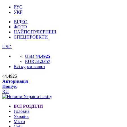
РУС
УКР
ВІДЕО
ФОТО
НАЙПОПУЛЯРНІШІ
СПЕЦПРОЕКТИ
USD
USD
44.4925
EUR
51.3357
Всі курси валют
44.4925
Авторизація
Пошук
RU
ВСІ РОЗДІЛИ
Головна
Україна
Місто
Світ