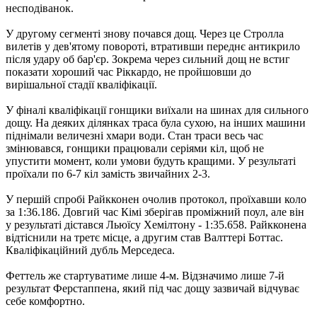
несподіванок.
У другому сегменті знову почався дощ. Через це Стролла
вилетів у дев'ятому повороті, втративши переднє антикрило
після удару об бар'єр. Зокрема через сильний дощ не встиг
показати хороший час Ріккардо, не пройшовши до
вирішальної стадії кваліфікації.
У фіналі кваліфікації гонщики виїхали на шинах для сильного
дощу. На деяких ділянках траса була сухою, на інших машини
піднімали величезні хмари води. Стан траси весь час
змінювався, гонщики працювали серіями кіл, щоб не
упустити момент, коли умови будуть кращими. У результаті
проїхали по 6-7 кіл замість звичайних 2-3.
У першій спробі Райкконен очолив протокол, проїхавши коло
за 1:36.186. Довгий час Кімі зберігав проміжний поул, але він
у результаті дістався Льюїсу Хемілтону - 1:35.658. Райкконена
відтіснили на третє місце, а другим став Валттері Боттас.
Кваліфікаційний дубль Мерседеса.
Феттель же стартуватиме лише 4-м. Відзначимо лише 7-й
результат Ферстаппена, який під час дощу зазвичай відчуває
себе комфортно.