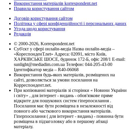
Використання матеріалів korrespondent.net
Правила користування сайтом
Договір користування сайтом
Політика у сфері конфіденційності і персональних даних
Угода щодо користування
Редакція
© 2000-2026, Korrespondent.net
Суб'єкт у сфері онлайн-медіа Назва онлайн-медіа –
«КореспонденТ.net» Адреса: 02091, місто Київ,
ХАРКІВСЬКЕ ШОСЕ, будинок 172-Б, офіс 208/1 E-mail:
sunlight@mediadim.com.ua
Телефон: 044-205-43-00
Ідентифікатор медіа – R40-06068
Використання будь-яких матеріалів, розміщених на
сайті, дозволяється за умови посилання на
Корреспондент.net.
При копіюванні матеріалів зі сторінки « Новини України
і світу» , для інтернет - видань - обов'язкове пряме
відкрите для пошукових систем гіперпосилання .
Посилання має бути розміщена в незалежності від
повного або часткового використання матеріалів.
Гіперпосилання ( для інтернет - видань) - повинна бути
розміщена в підзаголовку або в першому абзаці
матеріалу.