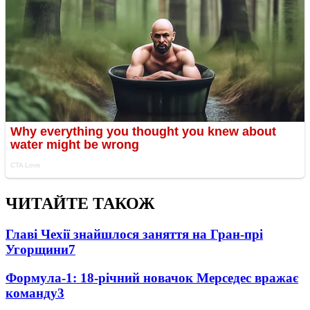
ЧИТАЙТЕ ТАКОЖ
Главі Чехії знайшлося заняття на Гран-прі
Угорщини
7
Формула-1: 18-річний новачок Мерседес вражає
команду
3