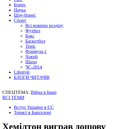
Бізнес
Наука
Шоу-бізнес
Спорт
Всі новини розділу
Футбол
Бокс
Баскетбол
Теніс
Формула-1
Хокей
Шахи
ЧС-2014
Lifestyle
БЛОГИ ЧИТАЧІВ
СПЕЦТЕМА:
Війна в Ірані
ВСІ ТЕМИ
Вступ України в ЄС
Теракт в Барселоні
Хемілтон виграв дощову