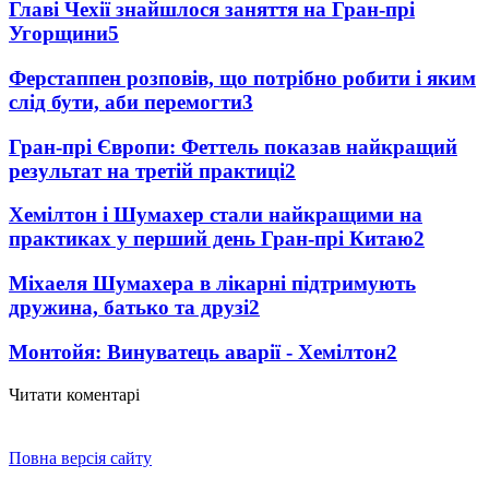
Главі Чехії знайшлося заняття на Гран-прі
Угорщини
5
Ферстаппен розповів, що потрібно робити і яким
слід бути, аби перемогти
3
Гран-прі Європи: Феттель показав найкращий
результат на третій практиці
2
Хемілтон і Шумахер стали найкращими на
практиках у перший день Гран-прі Китаю
2
Міхаеля Шумахера в лікарні підтримують
дружина, батько та друзі
2
Монтойя: Винуватець аварії - Хемілтон
2
Читати коментарі
Повна версія сайту