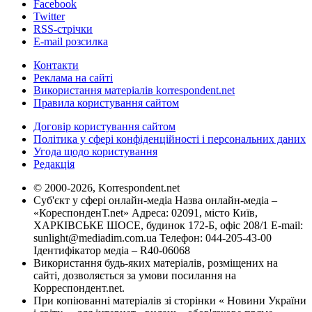
Facebook
Twitter
RSS-стрічки
E-mail розсилка
Контакти
Реклама на сайті
Використання матеріалів korrespondent.net
Правила користування сайтом
Договір користування сайтом
Політика у сфері конфіденційності і персональних даних
Угода щодо користування
Редакція
© 2000-2026, Korrespondent.net
Суб'єкт у сфері онлайн-медіа Назва онлайн-медіа –
«КореспонденТ.net» Адреса: 02091, місто Київ,
ХАРКІВСЬКЕ ШОСЕ, будинок 172-Б, офіс 208/1 E-mail:
sunlight@mediadim.com.ua
Телефон: 044-205-43-00
Ідентифікатор медіа – R40-06068
Використання будь-яких матеріалів, розміщених на
сайті, дозволяється за умови посилання на
Корреспондент.net.
При копіюванні матеріалів зі сторінки « Новини України