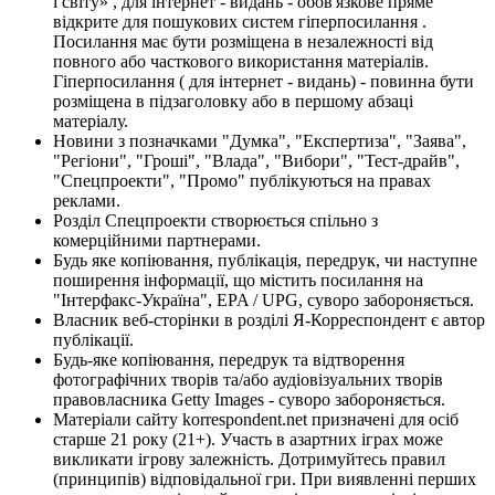
і світу» , для інтернет - видань - обов'язкове пряме
відкрите для пошукових систем гіперпосилання .
Посилання має бути розміщена в незалежності від
повного або часткового використання матеріалів.
Гіперпосилання ( для інтернет - видань) - повинна бути
розміщена в підзаголовку або в першому абзаці
матеріалу.
Новини з позначками "Думка", "Експертиза", "Заява",
"Регіони", "Гроші", "Влада", "Вибори", "Тест-драйв",
"Спецпроекти", "Промо" публікуються на правах
реклами.
Розділ Спецпроекти створюється спільно з
комерційними партнерами.
Будь яке копіювання, публікація, передрук, чи наступне
поширення інформації, що містить посилання на
"Інтерфакс-Україна", EPA / UPG, суворо забороняється.
Власник веб-сторінки в розділі Я-Корреспондент є автор
публікації.
Будь-яке копіювання, передрук та відтворення
фотографічних творів та/або аудіовізуальних творів
правовласника Getty Images - суворо забороняється.
Матеріали сайту korrespondent.net призначені для осіб
старше 21 року (21+). Участь в азартних іграх може
викликати ігрову залежність. Дотримуйтесь правил
(принципів) відповідальної гри. При виявленні перших