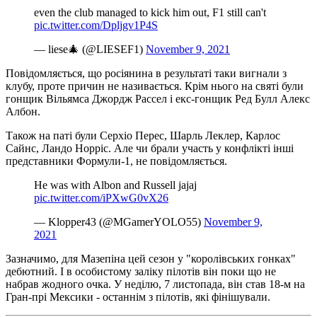
even the club managed to kick him out, F1 still can't
pic.twitter.com/Dpljgv1P4S
— liese🎄 (@LIESEF1)
November 9, 2021
Повідомляється, що росіянина в результаті таки вигнали з
клубу, проте причин не називається. Крім нього на святі були
гонщик Вільямса Джордж Рассел і екс-гонщик Ред Булл Алекс
Албон.
Також на паті були Серхіо Перес, Шарль Леклер, Карлос
Сайнс, Ландо Норріс. Але чи брали участь у конфлікті інші
представники Формули-1, не повідомляється.
He was with Albon and Russell jajaj
pic.twitter.com/iPXwG0vX26
— Klopper43 (@MGamerYOLO55)
November 9,
2021
Зазначимо, для Мазепіна цей сезон у "королівських гонках"
дебютний. І в особистому заліку пілотів він поки що не
набрав жодного очка. У неділю, 7 листопада, він став 18-м на
Гран-прі Мексики - останнім з пілотів, які фінішували.