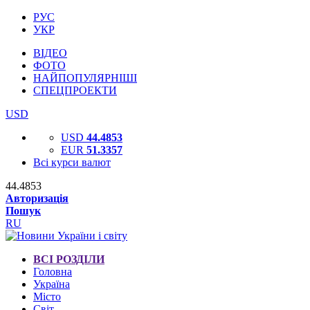
РУС
УКР
ВІДЕО
ФОТО
НАЙПОПУЛЯРНІШІ
СПЕЦПРОЕКТИ
USD
USD
44.4853
EUR
51.3357
Всі курси валют
44.4853
Авторизація
Пошук
RU
ВСІ РОЗДІЛИ
Головна
Україна
Місто
Світ