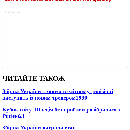
ЧИТАЙТЕ ТАКОЖ
Збірна України з хокею в елітному дивізіоні
виступить із новим тренером
1990
Кубок світу. Швеція без проблем розібралася з
Росією
21
Збірна України виграла етап