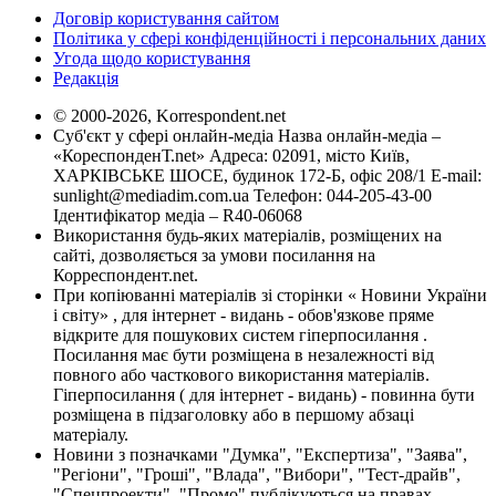
Договір користування сайтом
Політика у сфері конфіденційності і персональних даних
Угода щодо користування
Редакція
© 2000-2026, Korrespondent.net
Суб'єкт у сфері онлайн-медіа Назва онлайн-медіа –
«КореспонденТ.net» Адреса: 02091, місто Київ,
ХАРКІВСЬКЕ ШОСЕ, будинок 172-Б, офіс 208/1 E-mail:
sunlight@mediadim.com.ua
Телефон: 044-205-43-00
Ідентифікатор медіа – R40-06068
Використання будь-яких матеріалів, розміщених на
сайті, дозволяється за умови посилання на
Корреспондент.net.
При копіюванні матеріалів зі сторінки « Новини України
і світу» , для інтернет - видань - обов'язкове пряме
відкрите для пошукових систем гіперпосилання .
Посилання має бути розміщена в незалежності від
повного або часткового використання матеріалів.
Гіперпосилання ( для інтернет - видань) - повинна бути
розміщена в підзаголовку або в першому абзаці
матеріалу.
Новини з позначками "Думка", "Експертиза", "Заява",
"Регіони", "Гроші", "Влада", "Вибори", "Тест-драйв",
"Спецпроекти", "Промо" публікуються на правах