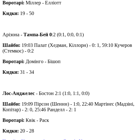
Воротарі:
Міллер - Елліотт
Кидки:
19 - 50
Арізона -
Тампа-Бей 0
:2 (0:1, 0:0, 0:1)
Шайби:
19:03 Палат (Хедман, Кіллорн) - 0: 1, 59:10 Кучеров
(Стемкос) - 0:2
Воротарі:
Домінго - Бішоп
Кидки:
31 - 34
Лос-Анджелес
- Бостон 2:1 (1:0, 1:1, 0:0)
Шайби:
19:09 Пірсон (Шеннн) - 1:0, 22:40 Мартінес (Мадзіні,
Копітар) - 2: 0, 25:46 Ранделл - 2: 1
Воротарі:
Квік - Раск
Кидки:
20 - 28