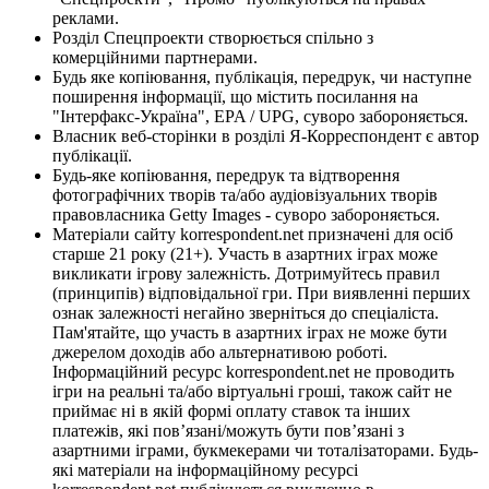
реклами.
Розділ Спецпроекти створюється спільно з
комерційними партнерами.
Будь яке копіювання, публікація, передрук, чи наступне
поширення інформації, що містить посилання на
"Інтерфакс-Україна", EPA / UPG, суворо забороняється.
Власник веб-сторінки в розділі Я-Корреспондент є автор
публікації.
Будь-яке копіювання, передрук та відтворення
фотографічних творів та/або аудіовізуальних творів
правовласника Getty Images - суворо забороняється.
Матеріали сайту korrespondent.net призначені для осіб
старше 21 року (21+). Участь в азартних іграх може
викликати ігрову залежність. Дотримуйтесь правил
(принципів) відповідальної гри. При виявленні перших
ознак залежності негайно зверніться до спеціаліста.
Пам'ятайте, що участь в азартних іграх не може бути
джерелом доходів або альтернативою роботі.
Інформаційний ресурс korrespondent.net не проводить
ігри на реальні та/або віртуальні гроші, також сайт не
приймає ні в якій формі оплату ставок та інших
платежів, які пов’язані/можуть бути пов’язані з
азартними іграми, букмекерами чи тоталізаторами. Будь-
які матеріали на інформаційному ресурсі