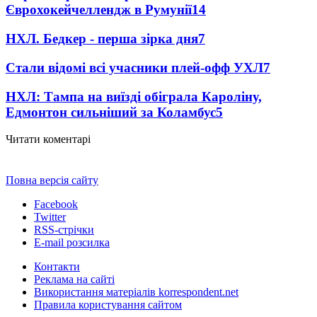
Єврохокейчеллендж в Румунії
14
НХЛ. Бедкер - перша зірка дня
7
Стали відомі всі учасники плей-офф УХЛ
7
НХЛ: Тампа на виїзді обіграла Кароліну,
Едмонтон сильніший за Коламбус
5
Читати коментарі
Повна версія сайту
Facebook
Twitter
RSS-стрічки
E-mail розсилка
Контакти
Реклама на сайті
Використання матеріалів korrespondent.net
Правила користування сайтом