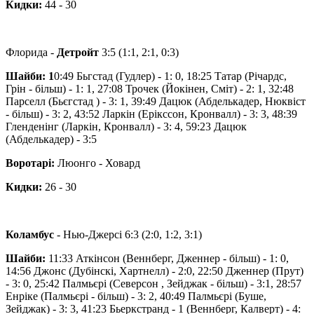
Кидки:
44 - 30
Флорида -
Детройт
3:5 (1:1, 2:1, 0:3)
Шайби: 1
0:49 Бьгстад ​​(Гудлер) - 1: 0, 18:25 Татар (Річардс,
Грін - більш) - 1: 1, 27:08 Трочек (Йокінен, Сміт) - 2: 1, 32:48
Парселл (Бьєгстад ) - 3: 1, 39:49 Дацюк (Абделькадер, Нюквіст
- більш) - 3: 2, 43:52 Ларкін (Ерікссон, Кронвалл) - 3: 3, 48:39
Гленденінг (Ларкін, Кронвалл) - 3: 4, 59:23 Дацюк
(Абделькадер) - 3:5
Воротарі:
Люонго - Ховард
Кидки:
26 - 30
Коламбус
- Нью-Джерсі 6:3 (2:0, 1:2, 3:1)
Шайби:
11:33 Аткінсон (Веннберг, Дженнер - більш) - 1: 0,
14:56 Джонс (Дубінскі, Хартнелл) - 2:0, 22:50 Дженнер (Прут)
- 3: 0, 25:42 Палмьєрі (Северсон , Зейджак - більш) - 3:1, 28:57
Енріке (Палмьєрі - більш) - 3: 2, 40:49 Палмьєрі (Буше,
Зейджак) - 3: 3, 41:23 Бьеркстранд - 1 (Веннберг, Калверт) - 4: