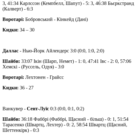
3, 41:34 Карлссон (Кемпбелл, Шапут) - 5: 3, 46:38 Бьєркстранд
(Калверт) - 6:3
Воротарі:
Бобровський - Кінкейд (Дані)
Кидки:
34 – 30
Даллас
- Нью-Йорк Айлендерс 3:0 (0:0, 1:0, 2:0)
Шайби:
33:07 Ікін (Шарп, Немет) - 1: 0, 47:41 Івс - 2: 0, 57:06
Хемскі - (Руссель, Одуя) - 3:0
Воротарі:
Лехтонен - ​​Грайсс
Кидки:
36 - 27
Ванкувер -
Сент-Луїс
0:3 (0:0, 0:1, 0:2)
Шайби:
36:18 Фаббрі (Фаббрі, Щасний - більш) - 0: 1, 51:54
Тарасенко (Швартц, Лехтер) - 0: 2, 58:54 Швартц (Щасний,
Шеттенкірк) - 0:3